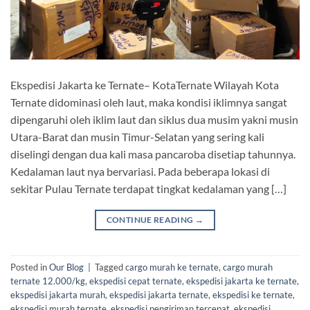
Ekspedisi Jakarta ke Ternate– KotaTernate Wilayah Kota
Ternate didominasi oleh laut, maka kondisi iklimnya sangat
dipengaruhi oleh iklim laut dan siklus dua musim yakni musin
Utara-Barat dan musin Timur-Selatan yang sering kali
diselingi dengan dua kali masa pancaroba disetiap tahunnya.
Kedalaman laut nya bervariasi. Pada beberapa lokasi di
sekitar Pulau Ternate terdapat tingkat kedalaman yang […]
CONTINUE READING
→
Posted in
Our Blog
|
Tagged
cargo murah ke ternate
,
cargo murah
ternate 12.000/kg
,
ekspedisi cepat ternate
,
ekspedisi jakarta ke ternate
,
ekspedisi jakarta murah
,
ekspedisi jakarta ternate
,
ekspedisi ke ternate
,
ekspedisi murah ternate
,
ekspedisi pengiriman tercepat
,
ekspedisi