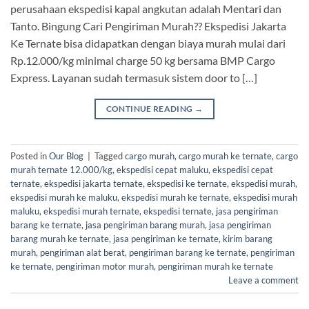
perusahaan ekspedisi kapal angkutan adalah Mentari dan
Tanto. Bingung Cari Pengiriman Murah?? Ekspedisi Jakarta
Ke Ternate bisa didapatkan dengan biaya murah mulai dari
Rp.12.000/kg minimal charge 50 kg bersama BMP Cargo
Express. Layanan sudah termasuk sistem door to […]
CONTINUE READING
→
Posted in
Our Blog
|
Tagged
cargo murah
,
cargo murah ke ternate
,
cargo
murah ternate 12.000/kg
,
ekspedisi cepat maluku
,
ekspedisi cepat
ternate
,
ekspedisi jakarta ternate
,
ekspedisi ke ternate
,
ekspedisi murah
,
ekspedisi murah ke maluku
,
ekspedisi murah ke ternate
,
ekspedisi murah
maluku
,
ekspedisi murah ternate
,
ekspedisi ternate
,
jasa pengiriman
barang ke ternate
,
jasa pengiriman barang murah
,
jasa pengiriman
barang murah ke ternate
,
jasa pengiriman ke ternate
,
kirim barang
murah
,
pengiriman alat berat
,
pengiriman barang ke ternate
,
pengiriman
ke ternate
,
pengiriman motor murah
,
pengiriman murah ke ternate
Leave a comment