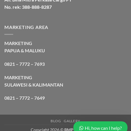
No. rek: 388-888-8287
MARKETING AREA
MARKETING
PAPUA & MALUKU
0821 – 7772 – 7693
MARKETING
SULAWESI & KALIMANTAN
0821 – 7772 – 7649
BLOG
GALLERY
Hi, how can I help?
Copyright 2026 ©
BMP Cargo Express