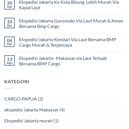
Ekspedisi Jakarta Ke Kota Bitung Lebih Murah Via
20
komentar
pada
Apr
Kapal Laut
Ekspedisi
Jakarta
Tak
Mamuju
ada
Ekspedisi Jakarta Gorontalo Via Laut Murah & Aman
10
Murah
komentar
dan
pada
Apr
Bersama Bmp Cargo
Terpercaya
Ekspedisi
|
Jakarta
Tak
Jasa
Ke
ada
Ekspedisi Jakarta Kendari Via Laut Bersama BMP
04
Cargo
Kota
komentar
Jakarta
Bitung
pada
Des
Cargo Murah & Terpercaya
ke
Lebih
Ekspedisi
Mamuju
Murah
Jakarta
Tak
Bersama
Via
Gorontalo
ada
Ekspedisi Jakarta- Makassar via Laut Terbaik
13
BMP
Kapal
Via
komentar
Cargo
Laut
Laut
pada
Agu
Bersama BMP Cargo
Murah
Ekspedisi
&
Jakarta
Tak
Aman
Kendari
ada
Bersama
Via
komentar
KATEGORI
Bmp
Laut
pada
Cargo
Bersama
Ekspedisi
BMP
Jakarta-
Cargo
Makassar
Murah
via
CARGO PAPUA
(2)
&
Laut
Terpercaya
Terbaik
Bersama
ekspedisi Jakarta Makassar
(4)
BMP
Cargo
Ekspedisi Jakarta murah
(1)