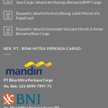
Jun
Jasa Cargo Jakarta ke Mamuju Bersama BMP Cargo
Tak
ada
Ekspedisi Jakarta Ke Kota Bitung Lebih Murah Via
20
komentar
pada
Apr
Kapal Laut
Ekspedisi
Jakarta
Tak
Mamuju
ada
Ekspedisi Jakarta Gorontalo Via Laut Murah & Aman
10
Murah
komentar
dan
pada
Apr
Bersama Bmp Cargo
Terpercaya
Ekspedisi
|
Jakarta
Tak
Jasa
Ke
ada
Cargo
Kota
komentar
REK. PT . BINA MITRA PERKASA CARGO:
Jakarta
Bitung
pada
ke
Lebih
Ekspedisi
Mamuju
Murah
Jakarta
Bersama
Via
Gorontalo
BMP
Kapal
Via
Cargo
Laut
Laut
Murah
&
Aman
Bersama
Bmp
PT Bina Mitra Perkasa Cargo
Cargo
No. Rek: 121-0099-7997-71
An. Bina Mitra Perkasa Cargo PT