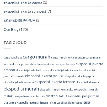
ekspedisi jakarta papua
(1)
ekspedisi jakarta sulawesi
(7)
EKSPEDISI PAPUA
(2)
Our Blog
(170)
TAG CLOUD
cargo murah
cargo murah ke kalimantan
cargo murah
cargo kapal laut
ekspedisi jakarta
ke maluku
cargo murah ke ternate
ekspedisi cepat ternate
ambon
ekspedisi jakarta balikpapan
ekspedisi jakarta kalimantan
ekspedisi
ekspedisi jakarta maluku
ekspedisi jakarta papua
jakarta ke ternate
ekspedisi jakarta ternate
ekspedisi jakarta sulawesi
ekspedisi kalimantan
ekspedisi murah
ekspedisi murah
ekspedisi murah ke maluku
maluku
ekspedisi pengiriman
ekspedisi murah ternate
EKSPEDISI PAPUA
jasa
ekspedisi pengiriman jakarta
barang
ekspedisi tercepat