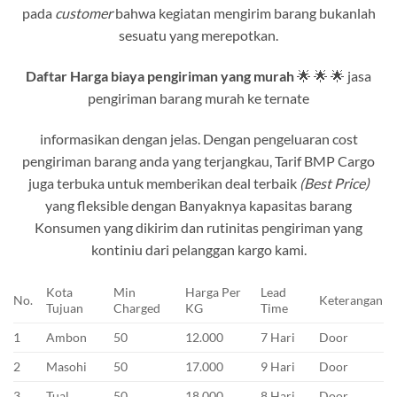
pada
customer
bahwa kegiatan mengirim barang bukanlah
sesuatu yang merepotkan.
Daftar Harga biaya pengiriman yang murah
🌟 🌟 🌟 jasa
pengiriman barang murah ke ternate
informasikan dengan jelas. Dengan pengeluaran cost
pengiriman barang anda yang terjangkau, Tarif BMP Cargo
juga terbuka untuk memberikan deal terbaik
(Best Price)
yang fleksible dengan Banyaknya kapasitas barang
Konsumen yang dikirim dan rutinitas pengiriman yang
kontiniu dari pelanggan kargo kami.
Kota
Min
Harga Per
Lead
No.
Keterangan
Tujuan
Charged
KG
Time
1
Ambon
50
12.000
7 Hari
Door
2
Masohi
50
17.000
9 Hari
Door
3
Tual
50
18.000
8 Hari
Door