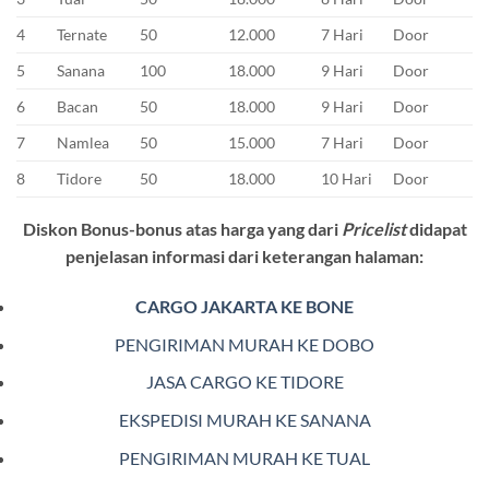
4
Ternate
50
12.000
7 Hari
Door
5
Sanana
100
18.000
9 Hari
Door
6
Bacan
50
18.000
9 Hari
Door
7
Namlea
50
15.000
7 Hari
Door
8
Tidore
50
18.000
10 Hari
Door
Diskon Bonus-bonus atas harga yang dari
Pricelist
didapat
penjelasan informasi dari keterangan halaman:
CARGO JAKARTA KE BONE
PENGIRIMAN MURAH KE DOBO
JASA CARGO KE TIDORE
EKSPEDISI MURAH KE SANANA
PENGIRIMAN MURAH KE TUAL