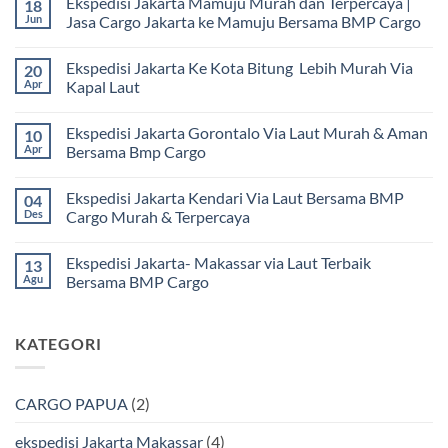
Ekspedisi Jakarta Mamuju Murah dan Terpercaya |
18
Jun
Jasa Cargo Jakarta ke Mamuju Bersama BMP Cargo
Tak
ada
Ekspedisi Jakarta Ke Kota Bitung Lebih Murah Via
20
komentar
pada
Apr
Kapal Laut
Ekspedisi
Jakarta
Tak
Mamuju
ada
Ekspedisi Jakarta Gorontalo Via Laut Murah & Aman
10
Murah
komentar
dan
pada
Apr
Bersama Bmp Cargo
Terpercaya
Ekspedisi
|
Jakarta
Tak
Jasa
Ke
ada
Ekspedisi Jakarta Kendari Via Laut Bersama BMP
04
Cargo
Kota
komentar
Jakarta
Bitung
pada
Des
Cargo Murah & Terpercaya
ke
Lebih
Ekspedisi
Mamuju
Murah
Jakarta
Tak
Bersama
Via
Gorontalo
ada
Ekspedisi Jakarta- Makassar via Laut Terbaik
13
BMP
Kapal
Via
komentar
Cargo
Laut
Laut
pada
Agu
Bersama BMP Cargo
Murah
Ekspedisi
&
Jakarta
Tak
Aman
Kendari
ada
Bersama
Via
komentar
KATEGORI
Bmp
Laut
pada
Cargo
Bersama
Ekspedisi
BMP
Jakarta-
Cargo
Makassar
Murah
via
CARGO PAPUA
(2)
&
Laut
Terpercaya
Terbaik
Bersama
ekspedisi Jakarta Makassar
(4)
BMP