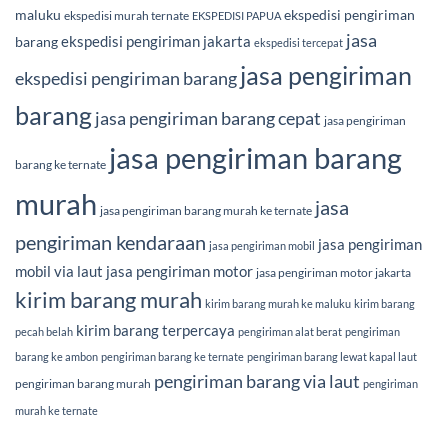
maluku
ekspedisi pengiriman
ekspedisi murah ternate
EKSPEDISI PAPUA
jasa
ekspedisi pengiriman jakarta
barang
ekspedisi tercepat
jasa pengiriman
ekspedisi pengiriman barang
barang
jasa pengiriman barang cepat
jasa pengiriman
jasa pengiriman barang
barang ke ternate
murah
jasa
jasa pengiriman barang murah ke ternate
pengiriman kendaraan
jasa pengiriman
jasa pengiriman mobil
mobil via laut
jasa pengiriman motor
jasa pengiriman motor jakarta
kirim barang murah
kirim barang murah ke maluku
kirim barang
kirim barang terpercaya
pecah belah
pengiriman alat berat
pengiriman
barang ke ambon
pengiriman barang ke ternate
pengiriman barang lewat kapal laut
pengiriman barang via laut
pengiriman barang murah
pengiriman
murah ke ternate