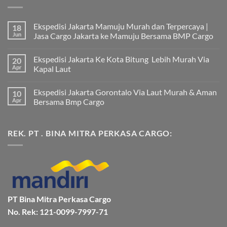
Ekspedisi Jakarta Mamuju Murah dan Terpercaya |
18
Jun
Jasa Cargo Jakarta ke Mamuju Bersama BMP Cargo
Tak
ada
Ekspedisi Jakarta Ke Kota Bitung Lebih Murah Via
20
komentar
pada
Apr
Kapal Laut
Ekspedisi
Jakarta
Tak
Mamuju
ada
Ekspedisi Jakarta Gorontalo Via Laut Murah & Aman
10
Murah
komentar
dan
pada
Apr
Bersama Bmp Cargo
Terpercaya
Ekspedisi
|
Jakarta
Tak
Jasa
Ke
ada
Cargo
Kota
komentar
REK. PT . BINA MITRA PERKASA CARGO:
Jakarta
Bitung
pada
ke
Lebih
Ekspedisi
Mamuju
Murah
Jakarta
Bersama
Via
Gorontalo
BMP
Kapal
Via
Cargo
Laut
Laut
Murah
&
Aman
Bersama
Bmp
PT Bina Mitra Perkasa Cargo
Cargo
No. Rek: 121-0099-7997-71