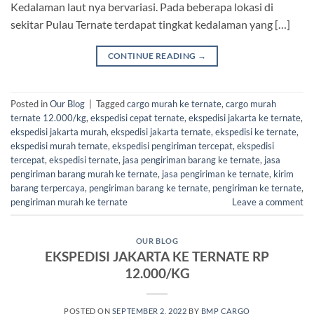
Kedalaman laut nya bervariasi. Pada beberapa lokasi di
sekitar Pulau Ternate terdapat tingkat kedalaman yang […]
CONTINUE READING
→
Posted in
Our Blog
|
Tagged
cargo murah ke ternate
,
cargo murah
ternate 12.000/kg
,
ekspedisi cepat ternate
,
ekspedisi jakarta ke ternate
,
ekspedisi jakarta murah
,
ekspedisi jakarta ternate
,
ekspedisi ke ternate
,
ekspedisi murah ternate
,
ekspedisi pengiriman tercepat
,
ekspedisi
tercepat
,
ekspedisi ternate
,
jasa pengiriman barang ke ternate
,
jasa
pengiriman barang murah ke ternate
,
jasa pengiriman ke ternate
,
kirim
barang terpercaya
,
pengiriman barang ke ternate
,
pengiriman ke ternate
,
pengiriman murah ke ternate
Leave a comment
OUR BLOG
EKSPEDISI JAKARTA KE TERNATE RP
12.000/KG
POSTED ON
SEPTEMBER 2, 2022
BY
BMP CARGO