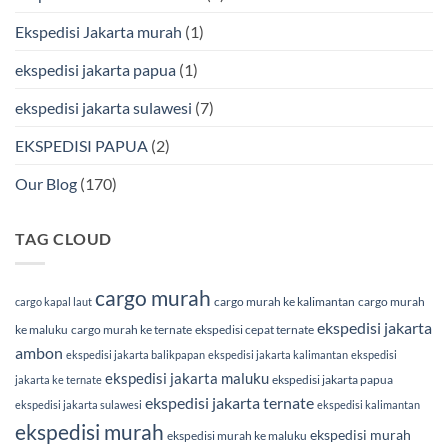
Cargo
Ekspedisi Jakarta murah
(1)
ekspedisi jakarta papua
(1)
ekspedisi jakarta sulawesi
(7)
EKSPEDISI PAPUA
(2)
Our Blog
(170)
TAG CLOUD
cargo murah
cargo murah ke kalimantan
cargo murah
cargo kapal laut
ekspedisi jakarta
ke maluku
cargo murah ke ternate
ekspedisi cepat ternate
ambon
ekspedisi jakarta balikpapan
ekspedisi jakarta kalimantan
ekspedisi
ekspedisi jakarta maluku
ekspedisi jakarta papua
jakarta ke ternate
ekspedisi jakarta ternate
ekspedisi jakarta sulawesi
ekspedisi kalimantan
ekspedisi murah
ekspedisi murah
ekspedisi murah ke maluku