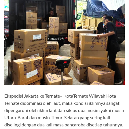
Ekspedisi Jakarta ke Ternate– KotaTernate Wilayah Kota
Ternate didominasi oleh laut, maka kondisi iklimnya sangat
dipengaruhi oleh iklim laut dan siklus dua musim yakni musin
Utara-Barat dan musin Timur-Selatan yang sering kali
diselingi dengan dua kali masa pancaroba disetiap tahunnya.