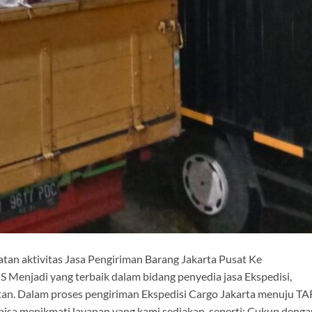
tan aktivitas Jasa Pengiriman Barang Jakarta Pusat Ke
Menjadi yang terbaik dalam bidang penyedia jasa Ekspedisi,
an. Dalam proses pengiriman Ekspedisi Cargo Jakarta menuju TA
bisa menikmati layanan yang kami sediakan, seperti: Cukup denga