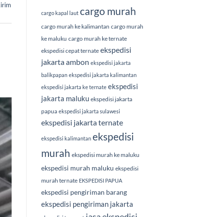
irim
cargo murah
cargo kapal laut
cargo murah ke kalimantan
cargo murah
ke maluku
cargo murah ke ternate
ekspedisi
ekspedisi cepat ternate
jakarta ambon
ekspedisi jakarta
balikpapan
ekspedisi jakarta kalimantan
ekspedisi
ekspedisi jakarta ke ternate
jakarta maluku
ekspedisi jakarta
papua
ekspedisi jakarta sulawesi
ekspedisi jakarta ternate
ekspedisi
ekspedisi kalimantan
murah
ekspedisi murah ke maluku
ekspedisi murah maluku
ekspedisi
murah ternate
EKSPEDISI PAPUA
ekspedisi pengiriman barang
ekspedisi pengiriman jakarta
jasa ekspedisi