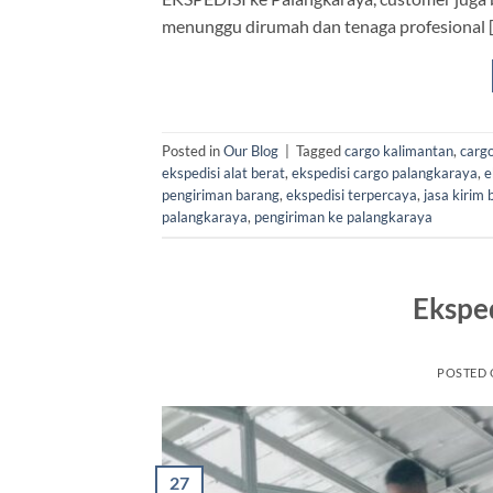
menunggu dirumah dan tenaga profesional 
Posted in
Our Blog
|
Tagged
cargo kalimantan
,
carg
ekspedisi alat berat
,
ekspedisi cargo palangkaraya
,
e
pengiriman barang
,
ekspedisi terpercaya
,
jasa kirim
palangkaraya
,
pengiriman ke palangkaraya
Ekspe
POSTED
27