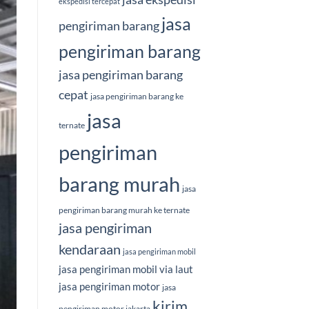
ekspedisi tercepat
jasa
pengiriman barang
pengiriman barang
jasa pengiriman barang
cepat
jasa pengiriman barang ke
jasa
ternate
pengiriman
barang murah
jasa
pengiriman barang murah ke ternate
jasa pengiriman
kendaraan
jasa pengiriman mobil
jasa pengiriman mobil via laut
jasa pengiriman motor
jasa
kirim
pengiriman motor jakarta