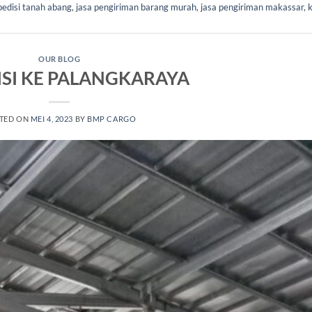
pedisi tanah abang
,
jasa pengiriman barang murah
,
jasa pengiriman makassar
,
k
OUR BLOG
ISI KE PALANGKARAYA
TED ON
MEI 4, 2023
BY
BMP CARGO