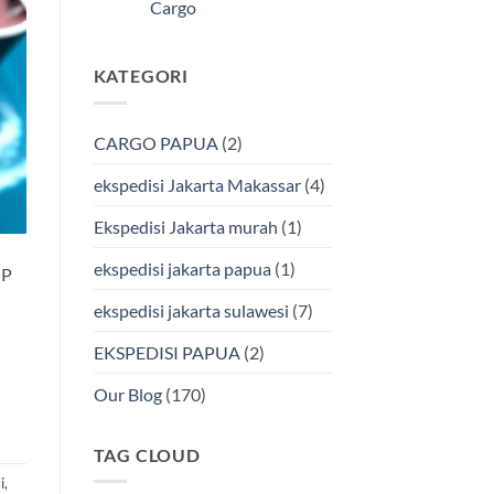
Kendari
Cargo
Cargo
Via
Laut
Tak
Bersama
ada
BMP
komentar
KATEGORI
pada
Cargo
Ekspedisi
Murah
Jakarta-
&
Makassar
Terpercaya
via
CARGO PAPUA
(2)
Laut
Terbaik
Bersama
ekspedisi Jakarta Makassar
(4)
BMP
Cargo
Ekspedisi Jakarta murah
(1)
ekspedisi jakarta papua
(1)
MP
ekspedisi jakarta sulawesi
(7)
EKSPEDISI PAPUA
(2)
Our Blog
(170)
TAG CLOUD
i
,