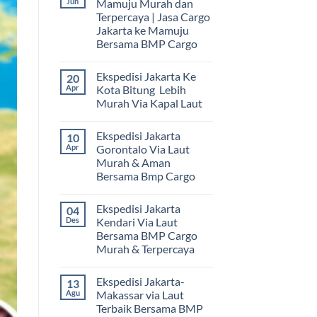
Jun
Mamuju Murah dan
Terpercaya | Jasa Cargo
Jakarta ke Mamuju
Bersama BMP Cargo
Tak
ada
Ekspedisi Jakarta Ke
20
komentar
pada
Apr
Kota Bitung Lebih
Ekspedisi
Murah Via Kapal Laut
Jakarta
Mamuju
Tak
Murah
ada
dan
Ekspedisi Jakarta
10
komentar
Terpercaya
pada
Apr
Gorontalo Via Laut
|
Ekspedisi
Jasa
Murah & Aman
Jakarta
Cargo
Ke
Bersama Bmp Cargo
Jakarta
Kota
ke
Bitung
Tak
Mamuju
Lebih
ada
Bersama
Ekspedisi Jakarta
04
Murah
komentar
BMP
pada
Via
Des
Kendari Via Laut
Cargo
Ekspedisi
Kapal
Bersama BMP Cargo
Jakarta
Laut
Gorontalo
Murah & Terpercaya
Via
Laut
Tak
Murah
ada
Ekspedisi Jakarta-
13
&
komentar
pada
Aman
Agu
Makassar via Laut
Ekspedisi
Bersama
Terbaik Bersama BMP
Jakarta
Bmp