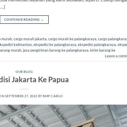
[…]
CONTINUE READING
→
o murah
,
cargo murah jakarta
,
cargo murah ke palangkaraya
,
cargo palangkara
kspedisi kalimantan
,
ekspedisi ke palangkaraya
,
ekspedisi palangkaraya
,
ekspe
 barang murah
,
jasa pengiriman barang ke palangkaraya
,
kirim barang ke
Leave a com
OUR BLOG
disi Jakarta Ke Papua
 ON
SEPTEMBER 27, 2022
BY
BMP CARGO