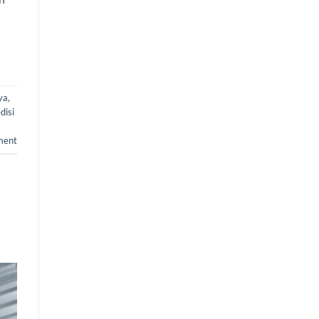
ya
,
disi
ment