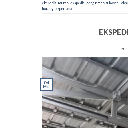
ekspedisi murah
,
ekspedisi pengiriman sulawesi
,
eks
barang terpercaya
EKSPED
POS
04
Mei