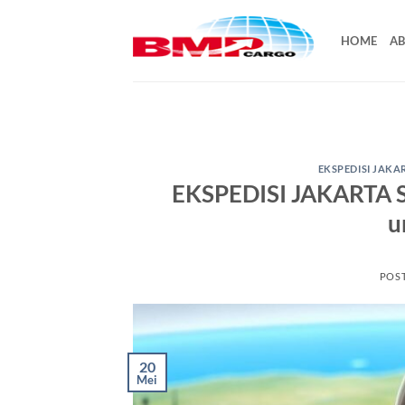
Skip
to
HOME
AB
content
EKSPEDISI JAK
EKSPEDISI JAKARTA S
u
POS
20
Mei