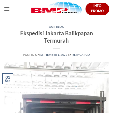
Skip
INFO
to
PROMO
content
OUR BLOG
Ekspedisi Jakarta Balikpapan
Termurah
POSTED ON
SEPTEMBER 1, 2022
BY
BMP CARGO
01
Sep