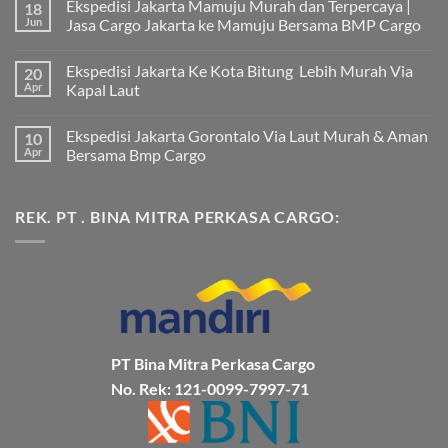
Ekspedisi Jakarta Mamuju Murah dan Terpercaya |
18
Jun
Jasa Cargo Jakarta ke Mamuju Bersama BMP Cargo
Tak
ada
Ekspedisi Jakarta Ke Kota Bitung Lebih Murah Via
20
komentar
pada
Apr
Kapal Laut
Ekspedisi
Jakarta
Tak
Mamuju
ada
Ekspedisi Jakarta Gorontalo Via Laut Murah & Aman
10
Murah
komentar
dan
pada
Apr
Bersama Bmp Cargo
Terpercaya
Ekspedisi
|
Jakarta
Tak
Jasa
Ke
ada
Cargo
Kota
komentar
REK. PT . BINA MITRA PERKASA CARGO:
Jakarta
Bitung
pada
ke
Lebih
Ekspedisi
Mamuju
Murah
Jakarta
Bersama
Via
Gorontalo
BMP
Kapal
Via
Cargo
Laut
Laut
Murah
&
Aman
Bersama
Bmp
Cargo
PT Bina Mitra Perkasa Cargo
No. Rek: 121-0099-7997-71