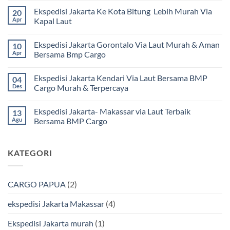
ada
Ekspedisi Jakarta Ke Kota Bitung Lebih Murah Via
20
komentar
pada
Apr
Kapal Laut
Ekspedisi
Jakarta
Tak
Mamuju
ada
Ekspedisi Jakarta Gorontalo Via Laut Murah & Aman
10
Murah
komentar
dan
pada
Apr
Bersama Bmp Cargo
Terpercaya
Ekspedisi
|
Jakarta
Tak
Jasa
Ke
ada
Ekspedisi Jakarta Kendari Via Laut Bersama BMP
04
Cargo
Kota
komentar
Jakarta
Bitung
pada
Des
Cargo Murah & Terpercaya
ke
Lebih
Ekspedisi
Mamuju
Murah
Jakarta
Tak
Bersama
Via
Gorontalo
ada
Ekspedisi Jakarta- Makassar via Laut Terbaik
13
BMP
Kapal
Via
komentar
Cargo
Laut
Laut
pada
Agu
Bersama BMP Cargo
Murah
Ekspedisi
&
Jakarta
Tak
Aman
Kendari
ada
Bersama
Via
komentar
KATEGORI
Bmp
Laut
pada
Cargo
Bersama
Ekspedisi
BMP
Jakarta-
Cargo
Makassar
Murah
via
CARGO PAPUA
(2)
&
Laut
Terpercaya
Terbaik
Bersama
ekspedisi Jakarta Makassar
(4)
BMP
Cargo
Ekspedisi Jakarta murah
(1)