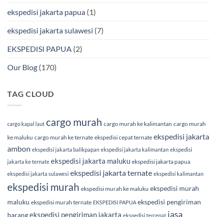
ekspedisi jakarta papua
(1)
ekspedisi jakarta sulawesi
(7)
EKSPEDISI PAPUA
(2)
Our Blog
(170)
TAG CLOUD
cargo murah
cargo murah ke kalimantan
cargo murah
cargo kapal laut
ekspedisi jakarta
ke maluku
cargo murah ke ternate
ekspedisi cepat ternate
ambon
ekspedisi jakarta balikpapan
ekspedisi jakarta kalimantan
ekspedisi
ekspedisi jakarta maluku
ekspedisi jakarta papua
jakarta ke ternate
ekspedisi jakarta ternate
ekspedisi jakarta sulawesi
ekspedisi kalimantan
ekspedisi murah
ekspedisi murah
ekspedisi murah ke maluku
maluku
ekspedisi pengiriman
ekspedisi murah ternate
EKSPEDISI PAPUA
jasa
ekspedisi pengiriman jakarta
barang
ekspedisi tercepat