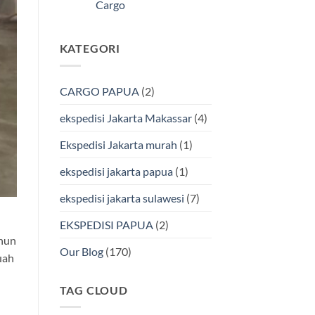
Kendari
Cargo
Cargo
Via
Laut
Tak
Bersama
ada
BMP
komentar
KATEGORI
pada
Cargo
Ekspedisi
Murah
Jakarta-
&
Makassar
Terpercaya
via
CARGO PAPUA
(2)
Laut
Terbaik
Bersama
ekspedisi Jakarta Makassar
(4)
BMP
Cargo
Ekspedisi Jakarta murah
(1)
ekspedisi jakarta papua
(1)
ekspedisi jakarta sulawesi
(7)
EKSPEDISI PAPUA
(2)
ahun
Our Blog
(170)
uah
TAG CLOUD