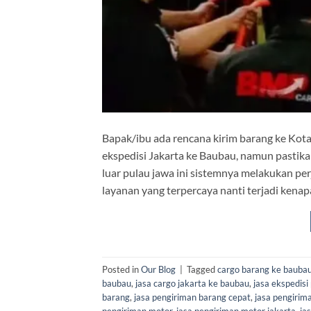
Bapak/ibu ada rencana kirim barang ke Kot
ekspedisi Jakarta ke Baubau, namun pastik
luar pulau jawa ini sistemnya melakukan pe
layanan yang terpercaya nanti terjadi ken
Posted in
Our Blog
|
Tagged
cargo barang ke bauba
baubau
,
jasa cargo jakarta ke baubau
,
jasa ekspedisi
barang
,
jasa pengiriman barang cepat
,
jasa pengirim
pengiriman motor
,
jasa pengiriman motor jakarta
,
ja