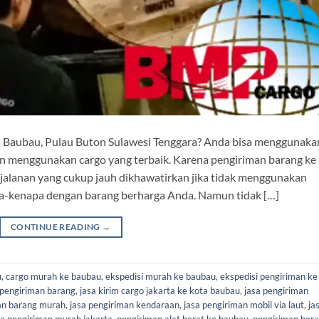
a Baubau, Pulau Buton Sulawesi Tenggara? Anda bisa menggunaka
an menggunakan cargo yang terbaik. Karena pengiriman barang ke
rjalanan yang cukup jauh dikhawatirkan jika tidak menggunakan
apa-kenapa dengan barang berharga Anda. Namun tidak […]
CONTINUE READING
→
u
,
cargo murah ke baubau
,
ekspedisi murah ke baubau
,
ekspedisi pengiriman ke
 pengiriman barang
,
jasa kirim cargo jakarta ke kota baubau
,
jasa pengiriman
an barang murah
,
jasa pengiriman kendaraan
,
jasa pengiriman mobil via laut
,
ja
sa pengiriman murah jakarta
,
pengiriman alat berat ke baubau
,
pengiriman bar