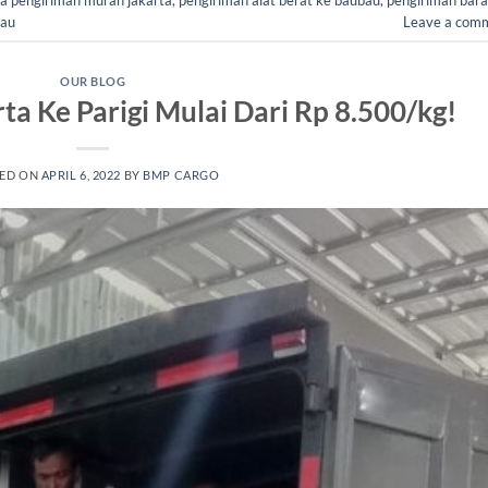
bau
Leave a com
OUR BLOG
ta Ke Parigi Mulai Dari Rp 8.500/kg!
ED ON
APRIL 6, 2022
BY
BMP CARGO