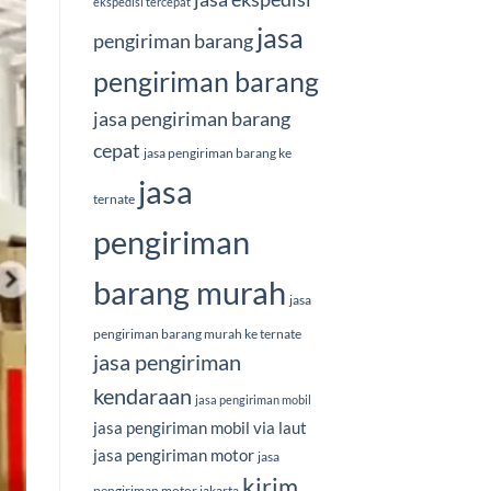
ekspedisi tercepat
jasa
pengiriman barang
pengiriman barang
jasa pengiriman barang
cepat
jasa pengiriman barang ke
jasa
ternate
pengiriman
barang murah
jasa
pengiriman barang murah ke ternate
jasa pengiriman
kendaraan
jasa pengiriman mobil
jasa pengiriman mobil via laut
jasa pengiriman motor
jasa
kirim
pengiriman motor jakarta