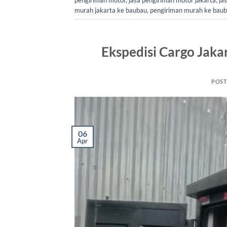
murah jakarta ke baubau
,
pengiriman murah ke bau
Ekspedisi Cargo Jakar
POST
06
Apr