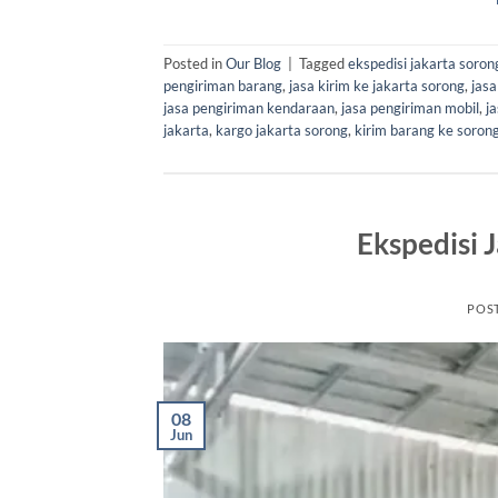
Posted in
Our Blog
|
Tagged
ekspedisi jakarta soron
pengiriman barang
,
jasa kirim ke jakarta sorong
,
jas
jasa pengiriman kendaraan
,
jasa pengiriman mobil
,
j
jakarta
,
kargo jakarta sorong
,
kirim barang ke soron
Ekspedisi 
POS
08
Jun