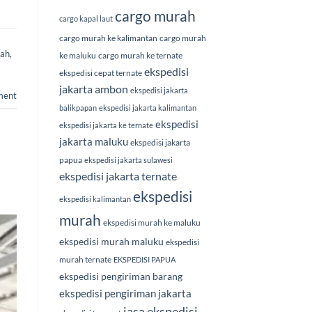
cargo murah
cargo kapal laut
cargo murah ke kalimantan
cargo murah
rah
,
ke maluku
cargo murah ke ternate
ekspedisi
ekspedisi cepat ternate
jakarta ambon
ekspedisi jakarta
ment
balikpapan
ekspedisi jakarta kalimantan
ekspedisi
ekspedisi jakarta ke ternate
jakarta maluku
ekspedisi jakarta
papua
ekspedisi jakarta sulawesi
ekspedisi jakarta ternate
ekspedisi
ekspedisi kalimantan
murah
ekspedisi murah ke maluku
ekspedisi murah maluku
ekspedisi
murah ternate
EKSPEDISI PAPUA
ekspedisi pengiriman barang
ekspedisi pengiriman jakarta
jasa ekspedisi