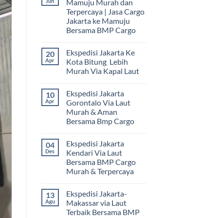
Jun
Mamuju Murah dan
Terpercaya | Jasa Cargo
Jakarta ke Mamuju
Bersama BMP Cargo
Tak
ada
Ekspedisi Jakarta Ke
20
komentar
pada
Apr
Kota Bitung Lebih
Ekspedisi
Murah Via Kapal Laut
Jakarta
Mamuju
Tak
Murah
ada
dan
Ekspedisi Jakarta
10
komentar
Terpercaya
pada
Apr
Gorontalo Via Laut
|
Ekspedisi
Jasa
Murah & Aman
Jakarta
Cargo
Ke
Bersama Bmp Cargo
Jakarta
Kota
ke
Bitung
Tak
Mamuju
Lebih
ada
Bersama
Ekspedisi Jakarta
04
Murah
komentar
BMP
pada
Via
Des
Kendari Via Laut
Cargo
Ekspedisi
Kapal
Bersama BMP Cargo
Jakarta
Laut
Gorontalo
Murah & Terpercaya
Via
Laut
Tak
Murah
ada
Ekspedisi Jakarta-
13
&
komentar
pada
Aman
Agu
Makassar via Laut
Ekspedisi
Bersama
Terbaik Bersama BMP
Jakarta
Bmp