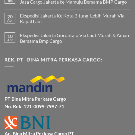
Jun
Jasa Cargo Jakarta ke Mamuju Bersama BMP Cargo
Tak
ada
Ekspedisi Jakarta Ke Kota Bitung Lebih Murah Via
20
komentar
pada
Apr
Kapal Laut
Ekspedisi
Jakarta
Tak
Mamuju
ada
Ekspedisi Jakarta Gorontalo Via Laut Murah & Aman
10
Murah
komentar
dan
pada
Apr
Bersama Bmp Cargo
Terpercaya
Ekspedisi
|
Jakarta
Tak
Jasa
Ke
ada
Cargo
Kota
komentar
REK. PT . BINA MITRA PERKASA CARGO:
Jakarta
Bitung
pada
ke
Lebih
Ekspedisi
Mamuju
Murah
Jakarta
Bersama
Via
Gorontalo
BMP
Kapal
Via
Cargo
Laut
Laut
Murah
&
Aman
Bersama
Bmp
PT Bina Mitra Perkasa Cargo
Cargo
No. Rek: 121-0099-7997-71
An. Bina Mitra Perkasa Cargo PT