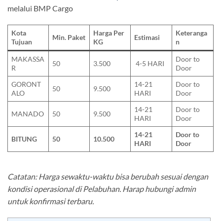
melalui BMP Cargo
Kota
Harga Per
Keteranga
Min. Paket
Estimasi
Tujuan
KG
n
MAKASSA
Door to
50
3.500
4-5 HARI
R
Door
GORONT
14-21
Door to
50
9.500
ALO
HARI
Door
14-21
Door to
MANADO
50
9.500
HARI
Door
14-21
Door to
BITUNG
50
10.500
HARI
Door
Catatan: Harga sewaktu-waktu bisa berubah sesuai dengan
kondisi operasional di Pelabuhan. Harap hubungi admin
untuk konfirmasi terbaru.