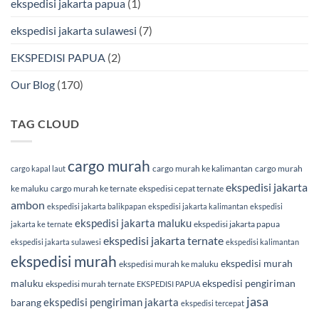
ekspedisi jakarta papua
(1)
ekspedisi jakarta sulawesi
(7)
EKSPEDISI PAPUA
(2)
Our Blog
(170)
TAG CLOUD
cargo murah
cargo murah ke kalimantan
cargo murah
cargo kapal laut
ekspedisi jakarta
ke maluku
cargo murah ke ternate
ekspedisi cepat ternate
ambon
ekspedisi jakarta balikpapan
ekspedisi jakarta kalimantan
ekspedisi
ekspedisi jakarta maluku
ekspedisi jakarta papua
jakarta ke ternate
ekspedisi jakarta ternate
ekspedisi jakarta sulawesi
ekspedisi kalimantan
ekspedisi murah
ekspedisi murah
ekspedisi murah ke maluku
maluku
ekspedisi pengiriman
ekspedisi murah ternate
EKSPEDISI PAPUA
jasa
ekspedisi pengiriman jakarta
barang
ekspedisi tercepat