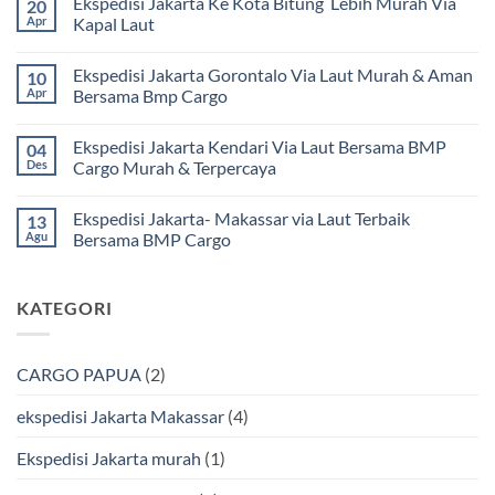
Ekspedisi Jakarta Ke Kota Bitung Lebih Murah Via
20
komentar
pada
Apr
Kapal Laut
Ekspedisi
Jakarta
Tak
Mamuju
ada
Ekspedisi Jakarta Gorontalo Via Laut Murah & Aman
10
Murah
komentar
dan
pada
Apr
Bersama Bmp Cargo
Terpercaya
Ekspedisi
|
Jakarta
Tak
Jasa
Ke
ada
Ekspedisi Jakarta Kendari Via Laut Bersama BMP
04
Cargo
Kota
komentar
Jakarta
Bitung
pada
Des
Cargo Murah & Terpercaya
ke
Lebih
Ekspedisi
Mamuju
Murah
Jakarta
Tak
Bersama
Via
Gorontalo
ada
Ekspedisi Jakarta- Makassar via Laut Terbaik
13
BMP
Kapal
Via
komentar
Cargo
Laut
Laut
pada
Agu
Bersama BMP Cargo
Murah
Ekspedisi
&
Jakarta
Tak
Aman
Kendari
ada
Bersama
Via
komentar
KATEGORI
Bmp
Laut
pada
Cargo
Bersama
Ekspedisi
BMP
Jakarta-
Cargo
Makassar
Murah
via
CARGO PAPUA
(2)
&
Laut
Terpercaya
Terbaik
Bersama
ekspedisi Jakarta Makassar
(4)
BMP
Cargo
Ekspedisi Jakarta murah
(1)