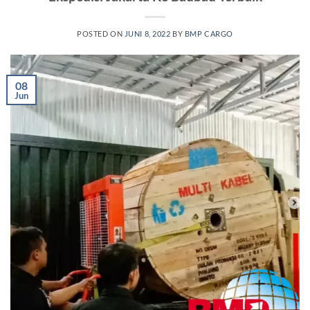
POSTED ON
JUNI 8, 2022
BY
BMP CARGO
08
Jun