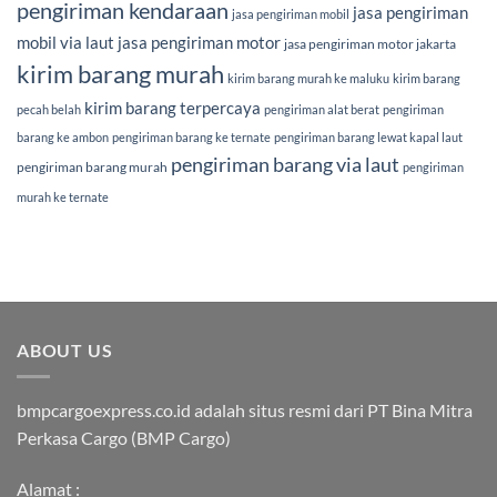
pengiriman kendaraan
jasa pengiriman
jasa pengiriman mobil
mobil via laut
jasa pengiriman motor
jasa pengiriman motor jakarta
kirim barang murah
kirim barang murah ke maluku
kirim barang
kirim barang terpercaya
pecah belah
pengiriman alat berat
pengiriman
barang ke ambon
pengiriman barang ke ternate
pengiriman barang lewat kapal laut
pengiriman barang via laut
pengiriman barang murah
pengiriman
murah ke ternate
ABOUT US
bmpcargoexpress.co.id adalah situs resmi dari PT Bina Mitra
Perkasa Cargo (BMP Cargo)
Alamat :