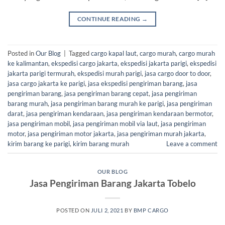
CONTINUE READING
→
Posted in
Our Blog
|
Tagged
cargo kapal laut
,
cargo murah
,
cargo murah
ke kalimantan
,
ekspedisi cargo jakarta
,
ekspedisi jakarta parigi
,
ekspedisi
jakarta parigi termurah
,
ekspedisi murah parigi
,
jasa cargo door to door
,
jasa cargo jakarta ke parigi
,
jasa ekspedisi pengiriman barang
,
jasa
pengiriman barang
,
jasa pengiriman barang cepat
,
jasa pengiriman
barang murah
,
jasa pengiriman barang murah ke parigi
,
jasa pengiriman
darat
,
jasa pengiriman kendaraan
,
jasa pengiriman kendaraan bermotor
,
jasa pengiriman mobil
,
jasa pengiriman mobil via laut
,
jasa pengiriman
motor
,
jasa pengiriman motor jakarta
,
jasa pengiriman murah jakarta
,
kirim barang ke parigi
,
kirim barang murah
Leave a comment
OUR BLOG
Jasa Pengiriman Barang Jakarta Tobelo
POSTED ON
JULI 2, 2021
BY
BMP CARGO