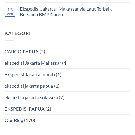
Mamuju
Murah
Jakarta
Tak
Bersama
Via
Gorontalo
ada
Ekspedisi Jakarta- Makassar via Laut Terbaik
13
BMP
Kapal
Via
komentar
Cargo
Laut
Laut
pada
Agu
Bersama BMP Cargo
Murah
Ekspedisi
&
Jakarta
Tak
Aman
Kendari
ada
Bersama
Via
komentar
KATEGORI
Bmp
Laut
pada
Cargo
Bersama
Ekspedisi
BMP
Jakarta-
Cargo
Makassar
Murah
via
CARGO PAPUA
(2)
&
Laut
Terpercaya
Terbaik
Bersama
ekspedisi Jakarta Makassar
(4)
BMP
Cargo
Ekspedisi Jakarta murah
(1)
ekspedisi jakarta papua
(1)
ekspedisi jakarta sulawesi
(7)
EKSPEDISI PAPUA
(2)
Our Blog
(170)