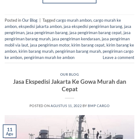
Posted in
Our Blog
|
Tagged
cargo murah ambon
,
cargo murah ke
ambon
,
ekspedisi jakarta ambon
,
jasa ekspedisi pengiriman barang
,
jasa
pengiriman
,
jasa pengiriman barang
,
jasa pengiriman barang cepat
,
jasa
pengiriman barang murah
,
jasa pengiriman kendaraan
,
jasa pengiriman
mobil via laut
,
jasa pengiriman motor
,
kirim barang cepat
,
kirim barang ke
ambon
,
kirim barang murah
,
pengiriman barang murah
,
pengiriman cargo
ke ambon
,
pengiriman murah ke ambon
Leave a comment
OUR BLOG
Jasa Ekspedisi Jakarta Ke Gowa Murah dan
Cepat
POSTED ON
AGUSTUS 11, 2022
BY
BMP CARGO
11
Agu