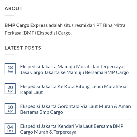
ABOUT
BMP Cargo Express
adalah situs resmi dari PT Bina Mitra
Perkasa (BMP) Ekspedisi Cargo.
LATEST POSTS
Ekspedisi Jakarta Mamuju Murah dan Terpercaya |
18
Jun
Jasa Cargo Jakarta ke Mamuju Bersama BMP Cargo
Tak
ada
Ekspedisi Jakarta Ke Kota Bitung Lebih Murah Via
20
komentar
pada
Apr
Kapal Laut
Ekspedisi
Jakarta
Tak
Mamuju
ada
Ekspedisi Jakarta Gorontalo Via Laut Murah & Aman
10
Murah
komentar
dan
pada
Apr
Bersama Bmp Cargo
Terpercaya
Ekspedisi
|
Jakarta
Tak
Jasa
Ke
ada
Ekspedisi Jakarta Kendari Via Laut Bersama BMP
04
Cargo
Kota
komentar
Jakarta
Bitung
pada
Des
Cargo Murah & Terpercaya
ke
Lebih
Ekspedisi