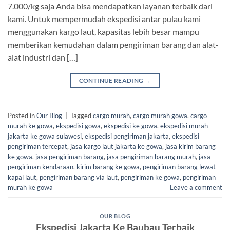
7.000/kg saja Anda bisa mendapatkan layanan terbaik dari
kami. Untuk mempermudah ekspedisi antar pulau kami
menggunakan kargo laut, kapasitas lebih besar mampu
memberikan kemudahan dalam pengiriman barang dan alat-
alat industri dan […]
CONTINUE READING
→
Posted in
Our Blog
|
Tagged
cargo murah
,
cargo murah gowa
,
cargo
murah ke gowa
,
ekspedisi gowa
,
ekspedisi ke gowa
,
ekspedisi murah
jakarta ke gowa sulawesi
,
ekspedisi pengiriman jakarta
,
ekspedisi
pengiriman tercepat
,
jasa kargo laut jakarta ke gowa
,
jasa kirim barang
ke gowa
,
jasa pengiriman barang
,
jasa pengiriman barang murah
,
jasa
pengiriman kendaraan
,
kirim barang ke gowa
,
pengiriman barang lewat
kapal laut
,
pengiriman barang via laut
,
pengiriman ke gowa
,
pengiriman
murah ke gowa
Leave a comment
OUR BLOG
Ekspedisi Jakarta Ke Baubau Terbaik