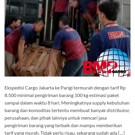
Ekspedisi Cargo Jakarta ke Parigi termurah dengan tarif Rp
8.500 minimal pengiriman barang 100 kg estimasi paket
sampai dalam waktu 8 hari. Meningkatnya supply kebutuhan
barang dan komoditas tertentu membuat banyak distributor,
perusahaan, dan pihak lainnya untuk mencari jasa
pengiriman barang yang terbaik dan mampu memberikan
tarif yang murah. Tidak perlu risau, sekarang sudah ada […]