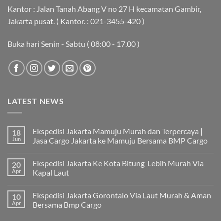
Kantor : Jalan Tanah Abang V no 27 H kecamatan Gambir,
Jakarta pusat. ( Kantor. : 021-3455-420 )
Buka hari Senin - Sabtu ( 08:00 - 17.00 )
LATEST NEWS
Ekspedisi Jakarta Mamuju Murah dan Terpercaya |
18
Jun
Jasa Cargo Jakarta ke Mamuju Bersama BMP Cargo
Tak
ada
Ekspedisi Jakarta Ke Kota Bitung Lebih Murah Via
20
komentar
pada
Apr
Kapal Laut
Ekspedisi
Jakarta
Tak
Mamuju
ada
Ekspedisi Jakarta Gorontalo Via Laut Murah & Aman
10
Murah
komentar
dan
pada
Apr
Bersama Bmp Cargo
Terpercaya
Ekspedisi
|
Jakarta
Tak
Jasa
Ke