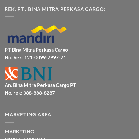
ada
Cargo
Kota
komentar
REK. PT . BINA MITRA PERKASA CARGO:
Jakarta
Bitung
pada
ke
Lebih
Ekspedisi
Mamuju
Murah
Jakarta
Bersama
Via
Gorontalo
BMP
Kapal
Via
Cargo
Laut
Laut
Murah
&
Aman
Bersama
Bmp
PT Bina Mitra Perkasa Cargo
Cargo
No. Rek: 121-0099-7997-71
An. Bina Mitra Perkasa Cargo PT
No. rek: 388-888-8287
MARKETING AREA
MARKETING