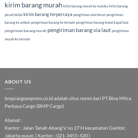
kirim barang murah
kirim barang murah ke maluku
kirim barang
kirim barang terpercaya
pecah belah
pengiriman alat berat
pengiriman
barang ke ambon
pengiriman barang ke ternate
pengiriman barang lewat kapal laut
pengiriman barang via laut
pengiriman barang murah
pengiriman
murah ke ternate
ABOUT US
bmpcargoexpress.co.id adalah situs resmi dari PT Bina Mitra
Perkasa Cargo (BMP Cargo)
Alamat :
Kantor : Jalan Tanah Abang V no 27 H kecamatan Gambir,
Jakarta pusat. ( Kantor. : 021-3455-420 )