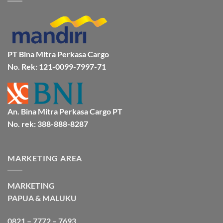
Mamuju
Murah
Jakarta
Bersama
Via
Gorontalo
BMP
Kapal
Via
Cargo
Laut
Laut
Murah
&
Aman
Bersama
Bmp
PT Bina Mitra Perkasa Cargo
Cargo
No. Rek: 121-0099-7997-71
An. Bina Mitra Perkasa Cargo PT
No. rek: 388-888-8287
MARKETING AREA
MARKETING
PAPUA & MALUKU
0821 – 7772 – 7693