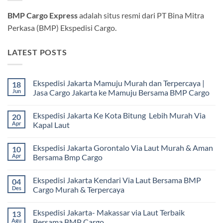
BMP Cargo Express
adalah situs resmi dari PT Bina Mitra
Perkasa (BMP) Ekspedisi Cargo.
LATEST POSTS
Ekspedisi Jakarta Mamuju Murah dan Terpercaya |
18
Jun
Jasa Cargo Jakarta ke Mamuju Bersama BMP Cargo
Tak
ada
Ekspedisi Jakarta Ke Kota Bitung Lebih Murah Via
20
komentar
pada
Apr
Kapal Laut
Ekspedisi
Jakarta
Tak
Mamuju
ada
Ekspedisi Jakarta Gorontalo Via Laut Murah & Aman
10
Murah
komentar
dan
pada
Apr
Bersama Bmp Cargo
Terpercaya
Ekspedisi
|
Jakarta
Tak
Jasa
Ke
ada
Ekspedisi Jakarta Kendari Via Laut Bersama BMP
04
Cargo
Kota
komentar
Jakarta
Bitung
pada
Des
Cargo Murah & Terpercaya
ke
Lebih
Ekspedisi
Mamuju
Murah
Jakarta
Tak
Bersama
Via
Gorontalo
ada
Ekspedisi Jakarta- Makassar via Laut Terbaik
13
BMP
Kapal
Via
komentar
Cargo
Laut
Laut
pada
Agu
Bersama BMP Cargo