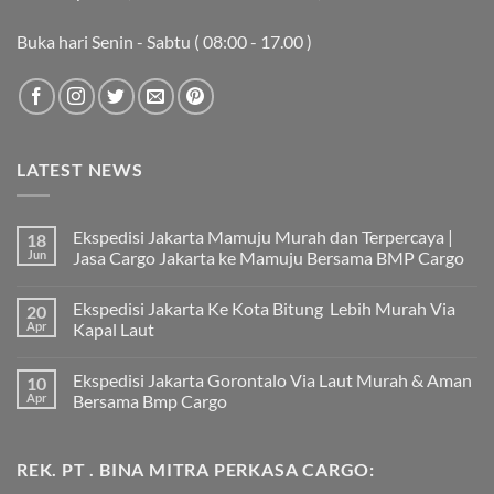
Buka hari Senin - Sabtu ( 08:00 - 17.00 )
LATEST NEWS
Ekspedisi Jakarta Mamuju Murah dan Terpercaya |
18
Jun
Jasa Cargo Jakarta ke Mamuju Bersama BMP Cargo
Tak
ada
Ekspedisi Jakarta Ke Kota Bitung Lebih Murah Via
20
komentar
pada
Apr
Kapal Laut
Ekspedisi
Jakarta
Tak
Mamuju
ada
Ekspedisi Jakarta Gorontalo Via Laut Murah & Aman
10
Murah
komentar
dan
pada
Apr
Bersama Bmp Cargo
Terpercaya
Ekspedisi
|
Jakarta
Tak
Jasa
Ke
ada
Cargo
Kota
komentar
REK. PT . BINA MITRA PERKASA CARGO:
Jakarta
Bitung
pada
ke
Lebih
Ekspedisi