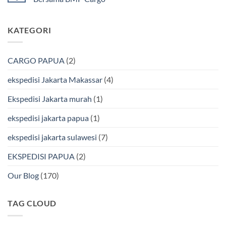
Murah
Ekspedisi
&
Jakarta
Tak
Aman
Kendari
ada
Bersama
Via
komentar
KATEGORI
Bmp
Laut
pada
Cargo
Bersama
Ekspedisi
BMP
Jakarta-
Cargo
Makassar
Murah
via
CARGO PAPUA
(2)
&
Laut
Terpercaya
Terbaik
Bersama
ekspedisi Jakarta Makassar
(4)
BMP
Cargo
Ekspedisi Jakarta murah
(1)
ekspedisi jakarta papua
(1)
ekspedisi jakarta sulawesi
(7)
EKSPEDISI PAPUA
(2)
Our Blog
(170)
TAG CLOUD