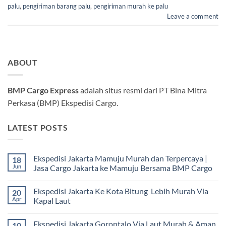
palu
,
pengiriman barang palu
,
pengiriman murah ke palu
Leave a comment
ABOUT
BMP Cargo Express
adalah situs resmi dari PT Bina Mitra
Perkasa (BMP) Ekspedisi Cargo.
LATEST POSTS
Ekspedisi Jakarta Mamuju Murah dan Terpercaya |
18
Jun
Jasa Cargo Jakarta ke Mamuju Bersama BMP Cargo
Tak
ada
Ekspedisi Jakarta Ke Kota Bitung Lebih Murah Via
20
komentar
pada
Apr
Kapal Laut
Ekspedisi
Jakarta
Tak
Mamuju
ada
Ekspedisi Jakarta Gorontalo Via Laut Murah & Aman
10
Murah
komentar