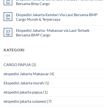
dan
pada
Apr
Bersama Bmp Cargo
Terpercaya
Ekspedisi
|
Jakarta
Tak
Jasa
Ke
ada
Ekspedisi Jakarta Kendari Via Laut Bersama BMP
04
Cargo
Kota
komentar
Jakarta
Bitung
pada
Des
Cargo Murah & Terpercaya
ke
Lebih
Ekspedisi
Mamuju
Murah
Jakarta
Tak
Bersama
Via
Gorontalo
ada
Ekspedisi Jakarta- Makassar via Laut Terbaik
13
BMP
Kapal
Via
komentar
Cargo
Laut
Laut
pada
Agu
Bersama BMP Cargo
Murah
Ekspedisi
&
Jakarta
Tak
Aman
Kendari
ada
Bersama
Via
komentar
KATEGORI
Bmp
Laut
pada
Cargo
Bersama
Ekspedisi
BMP
Jakarta-
Cargo
Makassar
Murah
via
CARGO PAPUA
(2)
&
Laut
Terpercaya
Terbaik
Bersama
ekspedisi Jakarta Makassar
(4)
BMP
Cargo
Ekspedisi Jakarta murah
(1)
ekspedisi jakarta papua
(1)
ekspedisi jakarta sulawesi
(7)