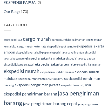
EKSPEDISI PAPUA
(2)
Our Blog
(170)
TAG CLOUD
cargo murah
cargo murah ke kalimantan
cargo murah
cargo kapal laut
ekspedisi jakarta
ke maluku
cargo murah ke ternate
ekspedisi cepat ternate
ambon
ekspedisi jakarta balikpapan
ekspedisi jakarta kalimantan
ekspedisi
ekspedisi jakarta maluku
ekspedisi jakarta papua
jakarta ke ternate
ekspedisi jakarta ternate
ekspedisi jakarta sulawesi
ekspedisi kalimantan
ekspedisi murah
ekspedisi murah
ekspedisi murah ke maluku
maluku
ekspedisi pengiriman
ekspedisi murah ternate
EKSPEDISI PAPUA
jasa
ekspedisi pengiriman jakarta
barang
ekspedisi tercepat
jasa pengiriman
ekspedisi pengiriman barang
barang
jasa pengiriman barang cepat
jasa pengiriman