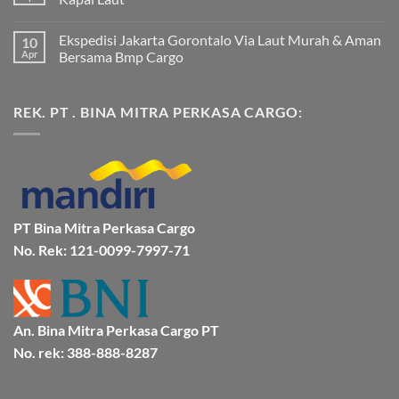
Ekspedisi
Jakarta
Tak
Mamuju
ada
Ekspedisi Jakarta Gorontalo Via Laut Murah & Aman
10
Murah
komentar
dan
pada
Apr
Bersama Bmp Cargo
Terpercaya
Ekspedisi
|
Jakarta
Tak
Jasa
Ke
ada
Cargo
Kota
komentar
REK. PT . BINA MITRA PERKASA CARGO:
Jakarta
Bitung
pada
ke
Lebih
Ekspedisi
Mamuju
Murah
Jakarta
Bersama
Via
Gorontalo
BMP
Kapal
Via
Cargo
Laut
Laut
Murah
&
Aman
Bersama
Bmp
PT Bina Mitra Perkasa Cargo
Cargo
No. Rek: 121-0099-7997-71
An. Bina Mitra Perkasa Cargo PT
No. rek: 388-888-8287