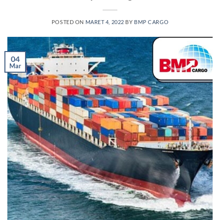
POSTED ON
MARET 4, 2022
BY
BMP CARGO
04
Mar