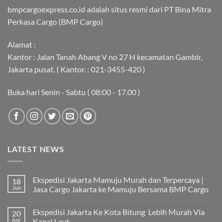
bmpcargoexpress.co.id adalah situs resmi dari PT Bina Mitra
Perkasa Cargo (BMP Cargo)
Alamat :
Kantor : Jalan Tanah Abang V no 27 H kecamatan Gambir,
Jakarta pusat. ( Kantor. : 021-3455-420 )
Buka hari Senin - Sabtu ( 08:00 - 17.00 )
LATEST NEWS
Ekspedisi Jakarta Mamuju Murah dan Terpercaya |
18
Jun
Jasa Cargo Jakarta ke Mamuju Bersama BMP Cargo
Tak
ada
Ekspedisi Jakarta Ke Kota Bitung Lebih Murah Via
20
komentar
pada
Apr
Kapal Laut