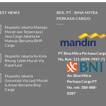
TEST NEWS
REK. PT . BINA MITRA
PERKASA CARGO:
Ekspedisi Jakarta Mamuju
Murah dan Terpercaya |
Jasa Cargo Jakarta ke
Mamuju Bersama BMP
Cargo
Tak
PT Bina Mitra Perkasa Carg
ada
Ekspedisi Jakarta Ke Kota
komentar
No. Rek: 121-0099-7997-71
pada
Bitung Lebih Murah Via
Ekspedisi
Kapal Laut
Jakarta
Mamuju
Tak
Murah
ada
dan
An. Bina Mitra
Ekspedisi Jakarta
komentar
Terpercaya
pada
Gorontalo Via Laut Murah
|
Perkasa Cargo PT
Ekspedisi
Jasa
& Aman Bersama Bmp
Jakarta
No. rek: 388-888-
Cargo
Ke
Cargo
Jakarta
Kota
8287
ke
Bitung
Tak
Mamuju
Lebih
ada
Bersama
Murah
komentar
BMP
pada
Via
Cargo