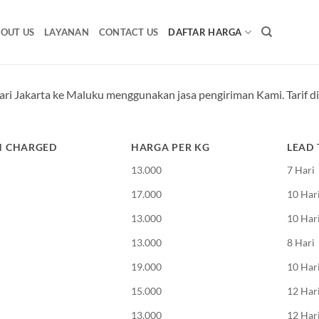
OUT US
LAYANAN
CONTACT US
DAFTAR HARGA
 dari Jakarta ke Maluku menggunakan jasa pengiriman Kami. Tarif
N CHARGED
HARGA PER KG
LEAD 
13.000
7 Hari
17.000
10 Har
13.000
10 Har
13.000
8 Hari
19.000
10 Har
15.000
12 Har
13.000
12 Har