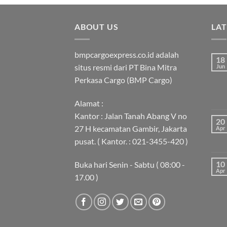
ABOUT US
LA
bmpcargoexpress.co.id adalah
18
situs resmi dari PT Bina Mitra
Jun
Perkasa Cargo (BMP Cargo)
Alamat :
Kantor : Jalan Tanah Abang V no
20
27 H kecamatan Gambir, Jakarta
Apr
pusat. ( Kantor. : 021-3455-420 )
10
Buka hari Senin - Sabtu ( 08:00 -
Apr
17.00 )