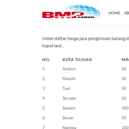
Skip
to
HOME
AB
content
Inilah daftar harga jasa pengiriman barang
kapal laut.
NO.
KOTA TUJUAN
MI
1
Ambon
50
2
Masohi
50
3
Tual
50
4
Ternate
50
5
Sanana
100
6
Bacan
50
7
Namlea
100