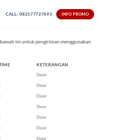
CALL: 082177727693
INFO PROMO
 dibawah ini untuk pengiriman menggunakan
TIME
KETERANGAN
Door
i
Door
i
Door
Door
i
Door
i
Door
i
Door