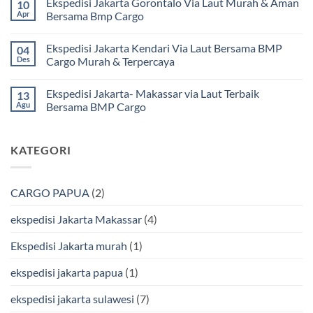
Ekspedisi Jakarta Gorontalo Via Laut Murah & Aman
10
Murah
komentar
dan
pada
Apr
Bersama Bmp Cargo
Terpercaya
Ekspedisi
|
Jakarta
Tak
Jasa
Ke
ada
Ekspedisi Jakarta Kendari Via Laut Bersama BMP
04
Cargo
Kota
komentar
Jakarta
Bitung
pada
Des
Cargo Murah & Terpercaya
ke
Lebih
Ekspedisi
Mamuju
Murah
Jakarta
Tak
Bersama
Via
Gorontalo
ada
Ekspedisi Jakarta- Makassar via Laut Terbaik
13
BMP
Kapal
Via
komentar
Cargo
Laut
Laut
pada
Agu
Bersama BMP Cargo
Murah
Ekspedisi
&
Jakarta
Tak
Aman
Kendari
ada
Bersama
Via
komentar
KATEGORI
Bmp
Laut
pada
Cargo
Bersama
Ekspedisi
BMP
Jakarta-
Cargo
Makassar
Murah
via
CARGO PAPUA
(2)
&
Laut
Terpercaya
Terbaik
Bersama
ekspedisi Jakarta Makassar
(4)
BMP
Cargo
Ekspedisi Jakarta murah
(1)
ekspedisi jakarta papua
(1)
ekspedisi jakarta sulawesi
(7)