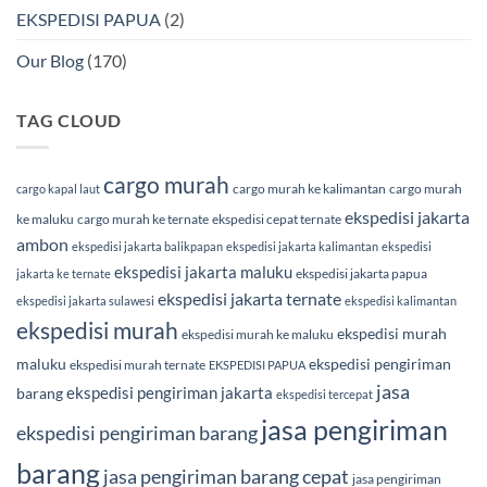
EKSPEDISI PAPUA
(2)
Our Blog
(170)
TAG CLOUD
cargo murah
cargo murah ke kalimantan
cargo murah
cargo kapal laut
ekspedisi jakarta
ke maluku
cargo murah ke ternate
ekspedisi cepat ternate
ambon
ekspedisi jakarta balikpapan
ekspedisi jakarta kalimantan
ekspedisi
ekspedisi jakarta maluku
ekspedisi jakarta papua
jakarta ke ternate
ekspedisi jakarta ternate
ekspedisi jakarta sulawesi
ekspedisi kalimantan
ekspedisi murah
ekspedisi murah
ekspedisi murah ke maluku
maluku
ekspedisi pengiriman
ekspedisi murah ternate
EKSPEDISI PAPUA
jasa
ekspedisi pengiriman jakarta
barang
ekspedisi tercepat
jasa pengiriman
ekspedisi pengiriman barang
barang
jasa pengiriman barang cepat
jasa pengiriman