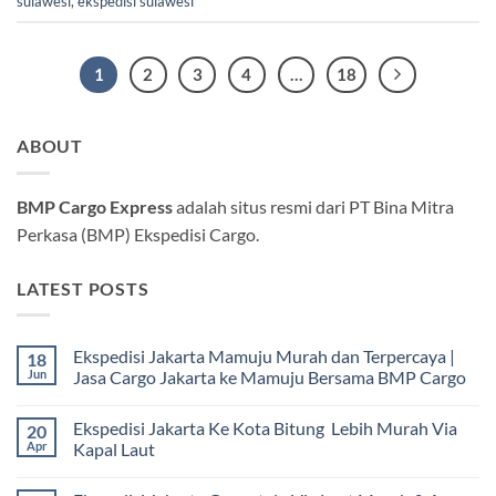
sulawesi
,
ekspedisi sulawesi
1
2
3
4
…
18
ABOUT
BMP Cargo Express
adalah situs resmi dari PT Bina Mitra
Perkasa (BMP) Ekspedisi Cargo.
LATEST POSTS
Ekspedisi Jakarta Mamuju Murah dan Terpercaya |
18
Jun
Jasa Cargo Jakarta ke Mamuju Bersama BMP Cargo
Tak
ada
Ekspedisi Jakarta Ke Kota Bitung Lebih Murah Via
20
komentar
pada
Apr
Kapal Laut
Ekspedisi
Jakarta
Tak
Mamuju
ada