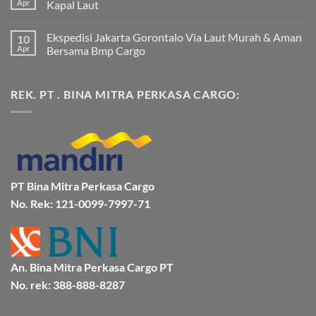
pada
Apr
Kapal Laut
Ekspedisi
Jakarta
Tak
Mamuju
ada
Ekspedisi Jakarta Gorontalo Via Laut Murah & Aman
10
Murah
komentar
dan
pada
Apr
Bersama Bmp Cargo
Terpercaya
Ekspedisi
|
Jakarta
Tak
Jasa
Ke
ada
Cargo
Kota
komentar
REK. PT . BINA MITRA PERKASA CARGO:
Jakarta
Bitung
pada
ke
Lebih
Ekspedisi
Mamuju
Murah
Jakarta
Bersama
Via
Gorontalo
BMP
Kapal
Via
Cargo
Laut
Laut
Murah
&
Aman
Bersama
Bmp
PT Bina Mitra Perkasa Cargo
Cargo
No. Rek: 121-0099-7997-71
An. Bina Mitra Perkasa Cargo PT
No. rek: 388-888-8287