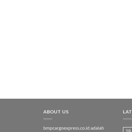
ABOUT US
LA
bmpcargoexpress.co.id adalah
18