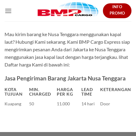
Skip
INFO
to
PROMO
content
Mau kirim barang ke Nusa Tenggara menggunakan kapal
laut? Hubungi Kami sekarang. Kami BMP Cargo Express siap
mengirimkan pesanan Anda dari Jakarta ke Nusa Tenggara
menggunakan jasa kapal laut dengan harga terjangkau. lihat
Daftar harga Kami di bawah ini:
Jasa Pengiriman Barang Jakarta Nusa Tenggara
KOTA
MIN.
HARGA
LEAD
KETERANGAN
TUJUAN
CHARGED
PER KG
TIME
Kuapang
50
11.000
14 hari
Door