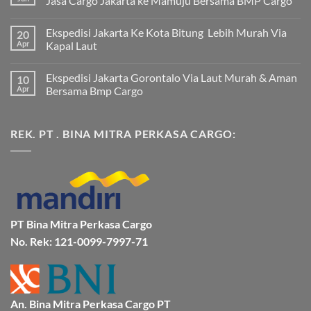
Jasa Cargo Jakarta ke Mamuju Bersama BMP Cargo
Tak
ada
Ekspedisi Jakarta Ke Kota Bitung Lebih Murah Via
20
komentar
pada
Apr
Kapal Laut
Ekspedisi
Jakarta
Tak
Mamuju
ada
Ekspedisi Jakarta Gorontalo Via Laut Murah & Aman
10
Murah
komentar
dan
pada
Apr
Bersama Bmp Cargo
Terpercaya
Ekspedisi
|
Jakarta
Tak
Jasa
Ke
ada
Cargo
Kota
komentar
REK. PT . BINA MITRA PERKASA CARGO:
Jakarta
Bitung
pada
ke
Lebih
Ekspedisi
Mamuju
Murah
Jakarta
Bersama
Via
Gorontalo
BMP
Kapal
Via
Cargo
Laut
Laut
Murah
&
Aman
Bersama
Bmp
PT Bina Mitra Perkasa Cargo
Cargo
No. Rek: 121-0099-7997-71
An. Bina Mitra Perkasa Cargo PT