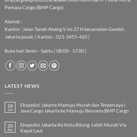
Perkasa Cargo (BMP Cargo)
Alamat :
Kantor : Jalan Tanah Abang V no 27 H kecamatan Gambir,
Jakarta pusat. ( Kantor. : 021-3455-420 )
Buka hari Senin - Sabtu ( 08:00 - 17.00 )
LATEST NEWS
Ekspedisi Jakarta Mamuju Murah dan Terpercaya |
18
Jun
Jasa Cargo Jakarta ke Mamuju Bersama BMP Cargo
Tak
ada
Ekspedisi Jakarta Ke Kota Bitung Lebih Murah Via
20
komentar
pada
Apr
Kapal Laut
Ekspedisi
Jakarta
Tak