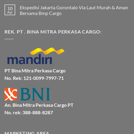
Mamuju
ada
Ekspedisi Jakarta Gorontalo Via Laut Murah & Aman
10
Murah
komentar
dan
pada
Apr
Bersama Bmp Cargo
Terpercaya
Ekspedisi
|
Jakarta
Tak
Jasa
Ke
ada
Cargo
Kota
komentar
REK. PT . BINA MITRA PERKASA CARGO:
Jakarta
Bitung
pada
ke
Lebih
Ekspedisi
Mamuju
Murah
Jakarta
Bersama
Via
Gorontalo
BMP
Kapal
Via
Cargo
Laut
Laut
Murah
&
Aman
Bersama
Bmp
PT Bina Mitra Perkasa Cargo
Cargo
No. Rek: 121-0099-7997-71
An. Bina Mitra Perkasa Cargo PT
No. rek: 388-888-8287
MARKETING AREA