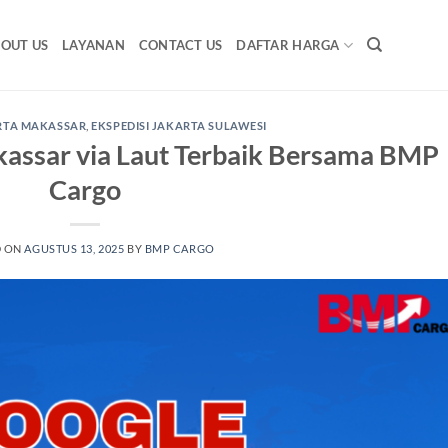
OUT US
LAYANAN
CONTACT US
DAFTAR HARGA
ARTA MAKASSAR
,
EKSPEDISI JAKARTA SULAWESI
kassar via Laut Terbaik Bersama BMP
Cargo
D ON
AGUSTUS 13, 2025
BY
BMP CARGO