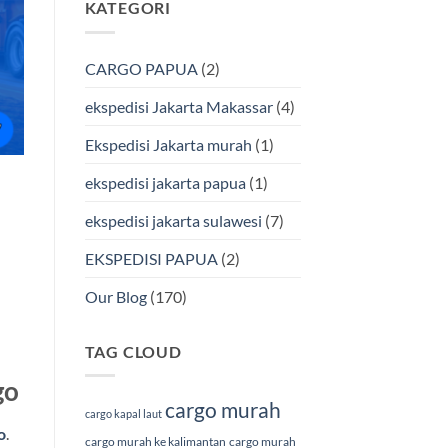
KATEGORI
pada
Cargo
Ekspedisi
Murah
Jakarta-
&
Makassar
Terpercaya
via
CARGO PAPUA
(2)
Laut
Terbaik
Bersama
ekspedisi Jakarta Makassar
(4)
BMP
Cargo
Ekspedisi Jakarta murah
(1)
ekspedisi jakarta papua
(1)
ekspedisi jakarta sulawesi
(7)
EKSPEDISI PAPUA
(2)
Our Blog
(170)
TAG CLOUD
go
cargo murah
cargo kapal laut
o
.
cargo murah ke kalimantan
cargo murah