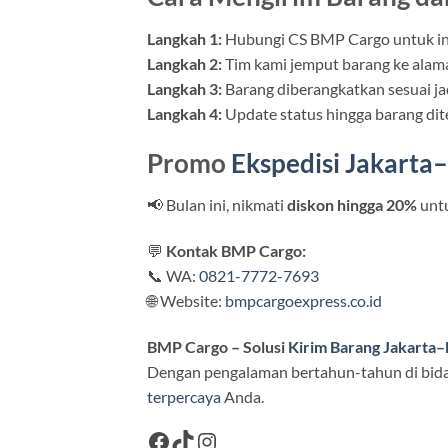
Langkah 1:
Hubungi CS BMP Cargo untuk info
Langkah 2:
Tim kami jemput barang ke alam
Langkah 3:
Barang diberangkatkan sesuai ja
Langkah 4:
Update status hingga barang dit
Promo
Ekspedisi Jakarta
📢 Bulan ini, nikmati
diskon hingga 20%
unt
💬
Kontak BMP Cargo:
📞 WA:
0821-7772-7693
🌐 Website:
bmpcargoexpress.co.id
BMP Cargo – Solusi
Kirim Barang Jakarta
Dengan pengalaman bertahun-tahun di bida
terpercaya
Anda.
Facebook
TikTok
Instagram