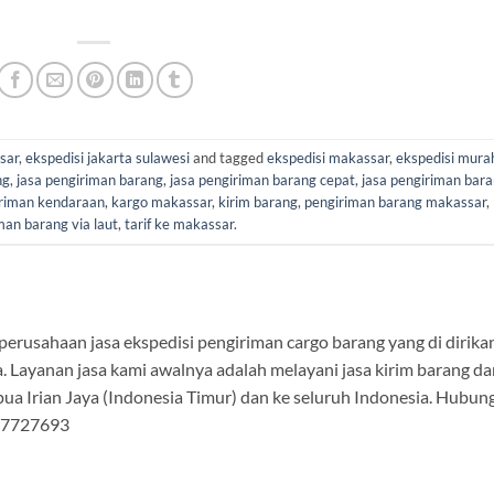
sar
,
ekspedisi jakarta sulawesi
and tagged
ekspedisi makassar
,
ekspedisi mura
ng
,
jasa pengiriman barang
,
jasa pengiriman barang cepat
,
jasa pengiriman bar
iriman kendaraan
,
kargo makassar
,
kirim barang
,
pengiriman barang makassar
,
man barang via laut
,
tarif ke makassar
.
rusahaan jasa ekspedisi pengiriman cargo barang yang di dirika
. Layanan jasa kami awalnya adalah melayani jasa kirim barang da
ua Irian Jaya (Indonesia Timur) dan ke seluruh Indonesia. Hubung
177727693