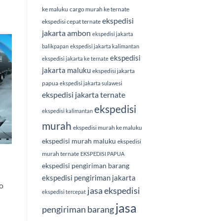
ke maluku
cargo murah ke ternate
ekspedisi
ekspedisi cepat ternate
jakarta ambon
ekspedisi jakarta
balikpapan
ekspedisi jakarta kalimantan
ekspedisi
ekspedisi jakarta ke ternate
jakarta maluku
ekspedisi jakarta
papua
ekspedisi jakarta sulawesi
ekspedisi jakarta ternate
ekspedisi
ekspedisi kalimantan
murah
ekspedisi murah ke maluku
ekspedisi murah maluku
ekspedisi
murah ternate
EKSPEDISI PAPUA
ekspedisi pengiriman barang
ekspedisi pengiriman jakarta
o
jasa ekspedisi
ekspedisi tercepat
jasa
pengiriman barang