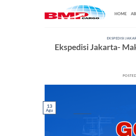
Skip
to
HOME
AB
content
EKSPEDISI JAK
Ekspedisi Jakarta- Ma
POSTE
13
Agu