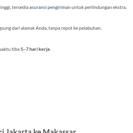
nggi, tersedia
asuransi pengiriman
untuk perlindungan ekstra.
ung dari alamat Anda, tanpa repot ke pelabuhan.
waktu tiba
5–7 hari kerja
.
i Jakarta ke Makassar