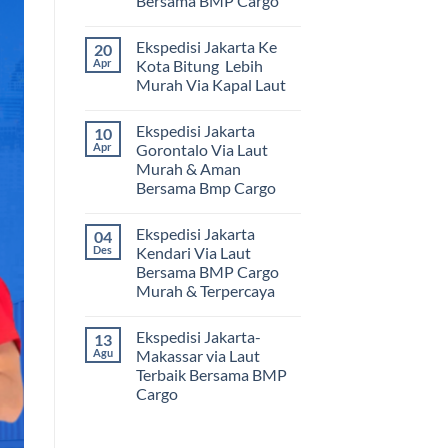
Bersama BMP Cargo
Tak
ada
Ekspedisi Jakarta Ke
20
komentar
pada
Apr
Kota Bitung Lebih
Ekspedisi
Murah Via Kapal Laut
Jakarta
Mamuju
Tak
Murah
ada
dan
Ekspedisi Jakarta
10
komentar
Terpercaya
pada
Apr
Gorontalo Via Laut
|
Ekspedisi
Jasa
Murah & Aman
Jakarta
Cargo
Ke
Bersama Bmp Cargo
Jakarta
Kota
ke
Bitung
Tak
Mamuju
Lebih
ada
Bersama
Ekspedisi Jakarta
04
Murah
komentar
BMP
pada
Via
Des
Kendari Via Laut
Cargo
Ekspedisi
Kapal
Bersama BMP Cargo
Jakarta
Laut
Gorontalo
Murah & Terpercaya
Via
Laut
Tak
Murah
ada
Ekspedisi Jakarta-
13
&
komentar
pada
Aman
Agu
Makassar via Laut
Ekspedisi
Bersama
Terbaik Bersama BMP
Jakarta
Bmp
Kendari
Cargo
Cargo
Via
Laut
Tak
Bersama
ada
BMP
komentar