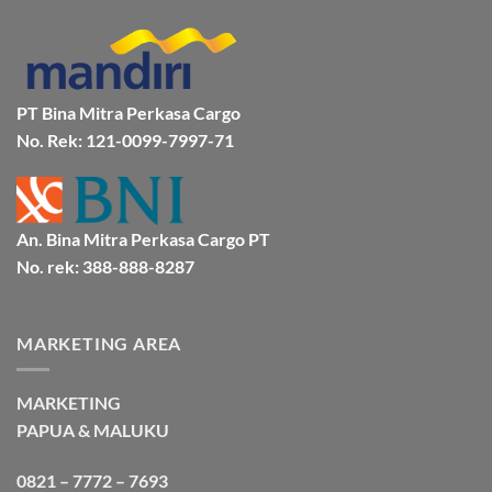
Bersama
Via
Gorontalo
BMP
Kapal
Via
Cargo
Laut
Laut
Murah
&
Aman
Bersama
Bmp
PT Bina Mitra Perkasa Cargo
Cargo
No. Rek: 121-0099-7997-71
An. Bina Mitra Perkasa Cargo PT
No. rek: 388-888-8287
MARKETING AREA
MARKETING
PAPUA & MALUKU
0821 – 7772 – 7693