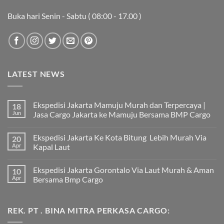
Buka hari Senin - Sabtu ( 08:00 - 17.00 )
LATEST NEWS
Ekspedisi Jakarta Mamuju Murah dan Terpercaya |
18
Jun
Jasa Cargo Jakarta ke Mamuju Bersama BMP Cargo
Tak
ada
Ekspedisi Jakarta Ke Kota Bitung Lebih Murah Via
20
komentar
pada
Apr
Kapal Laut
Ekspedisi
Jakarta
Tak
Mamuju
ada
Ekspedisi Jakarta Gorontalo Via Laut Murah & Aman
10
Murah
komentar
dan
pada
Apr
Bersama Bmp Cargo
Terpercaya
Ekspedisi
|
Jakarta
Tak
Jasa
Ke
ada
Cargo
Kota
komentar
REK. PT . BINA MITRA PERKASA CARGO:
Jakarta
Bitung
pada
ke
Lebih
Ekspedisi
Mamuju
Murah
Jakarta