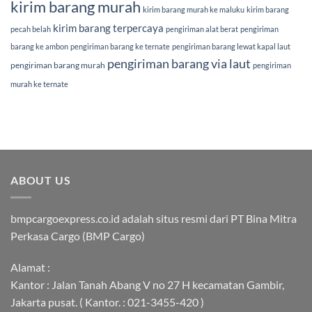
kirim barang murah
kirim barang murah ke maluku
kirim barang
kirim barang terpercaya
pecah belah
pengiriman alat berat
pengiriman
barang ke ambon
pengiriman barang ke ternate
pengiriman barang lewat kapal laut
pengiriman barang via laut
pengiriman barang murah
pengiriman
murah ke ternate
ABOUT US
bmpcargoexpress.co.id adalah situs resmi dari PT Bina Mitra
Perkasa Cargo (BMP Cargo)
Alamat :
Kantor : Jalan Tanah Abang V no 27 H kecamatan Gambir,
Jakarta pusat. ( Kantor. : 021-3455-420 )