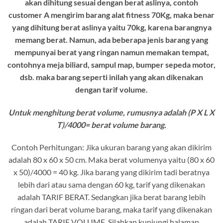
akan dihitung sesuai dengan berat aslinya, contoh
customer A mengirim barang alat fitness 70Kg, maka benar
yang dihitung berat aslinya yaitu 70kg, karena barangnya
memang berat. Namun, ada beberapa jenis barang yang
mempunyai berat yang ringan namun memakan tempat,
contohnya meja biliard, sampul map, bumper sepeda motor,
dsb. maka barang seperti inilah yang akan dikenakan
dengan tarif volume.
Untuk menghitung berat volume, rumusnya adalah (P X L X
T)/4000= berat volume barang.
Contoh Perhitungan: Jika ukuran barang yang akan dikirim
adalah 80 x 60 x 50 cm. Maka berat volumenya yaitu (80 x 60
x 50)/4000 = 40 kg. Jika barang yang dikirim tadi beratnya
lebih dari atau sama dengan 60 kg, tarif yang dikenakan
adalah TARIF BERAT. Sedangkan jika berat barang lebih
ringan dari berat volume barang, maka tarif yang dikenakan
adalah TARIF VOLUME. Silahkan kunjungi halaman