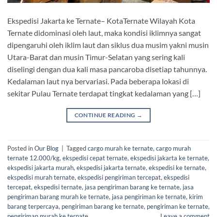
Ekspedisi Jakarta ke Ternate– KotaTernate Wilayah Kota
Ternate didominasi oleh laut, maka kondisi iklimnya sangat
dipengaruhi oleh iklim laut dan siklus dua musim yakni musin
Utara-Barat dan musin Timur-Selatan yang sering kali
diselingi dengan dua kali masa pancaroba disetiap tahunnya.
Kedalaman laut nya bervariasi. Pada beberapa lokasi di
sekitar Pulau Ternate terdapat tingkat kedalaman yang […]
CONTINUE READING
→
Posted in
Our Blog
|
Tagged
cargo murah ke ternate
,
cargo murah
ternate 12.000/kg
,
ekspedisi cepat ternate
,
ekspedisi jakarta ke ternate
,
ekspedisi jakarta murah
,
ekspedisi jakarta ternate
,
ekspedisi ke ternate
,
ekspedisi murah ternate
,
ekspedisi pengiriman tercepat
,
ekspedisi
tercepat
,
ekspedisi ternate
,
jasa pengiriman barang ke ternate
,
jasa
pengiriman barang murah ke ternate
,
jasa pengiriman ke ternate
,
kirim
barang terpercaya
,
pengiriman barang ke ternate
,
pengiriman ke ternate
,
pengiriman murah ke ternate
Leave a comment