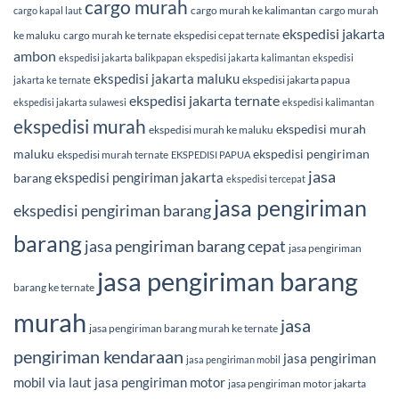
cargo murah
cargo murah ke kalimantan
cargo murah
cargo kapal laut
ekspedisi jakarta
ke maluku
cargo murah ke ternate
ekspedisi cepat ternate
ambon
ekspedisi jakarta balikpapan
ekspedisi jakarta kalimantan
ekspedisi
ekspedisi jakarta maluku
ekspedisi jakarta papua
jakarta ke ternate
ekspedisi jakarta ternate
ekspedisi jakarta sulawesi
ekspedisi kalimantan
ekspedisi murah
ekspedisi murah
ekspedisi murah ke maluku
maluku
ekspedisi pengiriman
ekspedisi murah ternate
EKSPEDISI PAPUA
jasa
ekspedisi pengiriman jakarta
barang
ekspedisi tercepat
jasa pengiriman
ekspedisi pengiriman barang
barang
jasa pengiriman barang cepat
jasa pengiriman
jasa pengiriman barang
barang ke ternate
murah
jasa
jasa pengiriman barang murah ke ternate
pengiriman kendaraan
jasa pengiriman
jasa pengiriman mobil
mobil via laut
jasa pengiriman motor
jasa pengiriman motor jakarta