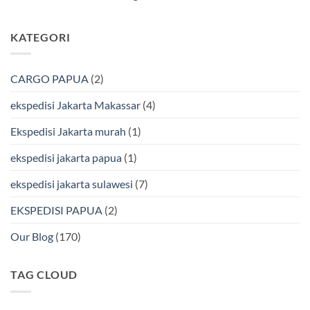
&
Jakarta
Tak
Aman
Kendari
ada
Bersama
Via
komentar
KATEGORI
Bmp
Laut
pada
Cargo
Bersama
Ekspedisi
BMP
Jakarta-
Cargo
Makassar
Murah
via
CARGO PAPUA
(2)
&
Laut
Terpercaya
Terbaik
Bersama
ekspedisi Jakarta Makassar
(4)
BMP
Cargo
Ekspedisi Jakarta murah
(1)
ekspedisi jakarta papua
(1)
ekspedisi jakarta sulawesi
(7)
EKSPEDISI PAPUA
(2)
Our Blog
(170)
TAG CLOUD