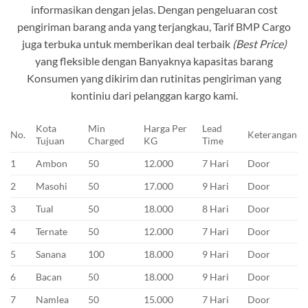
informasikan dengan jelas. Dengan pengeluaran cost
pengiriman barang anda yang terjangkau, Tarif BMP Cargo
juga terbuka untuk memberikan deal terbaik
(Best Price)
yang fleksible dengan Banyaknya kapasitas barang
Konsumen yang dikirim dan rutinitas pengiriman yang
kontiniu dari pelanggan kargo kami.
Kota
Min
Harga Per
Lead
No.
Keterangan
Tujuan
Charged
KG
Time
1
Ambon
50
12.000
7 Hari
Door
2
Masohi
50
17.000
9 Hari
Door
3
Tual
50
18.000
8 Hari
Door
4
Ternate
50
12.000
7 Hari
Door
5
Sanana
100
18.000
9 Hari
Door
6
Bacan
50
18.000
9 Hari
Door
7
Namlea
50
15.000
7 Hari
Door