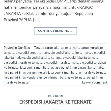
bidang penyedia jasa ekspedisi, BMP Cargo dengan senang
hati memberikan pelayanan maksimal untuk KARGO
JAKARTA ke Biak Numfor, dengan tujuan Kepulauan
Provinsi PAPUA. […]
CONTINUE READING
→
Posted in
Our Blog
|
Tagged
cargo jakarta ke ternate
,
cargo murah ke
ternate
,
ekspedisi cepat ternate
,
ekspedisi jakarta ke ternate
,
ekspedisi
jakarta maluku
,
ekspedisi jakarta sanana
,
ekspedisi jakarta ternate
,
ekspedisi murah ke ternate
,
ekspedisi murah ternate
,
ekspedisi terdekat
ke ternate
,
jasa pengiriman barang
,
jasa pengiriman barang ke ternate
,
jasa pengiriman barang murah
,
jasa pengiriman barang murah ke ternate
,
jasa pengiriman kendaraan
,
pengiriman barang ke ternate
,
pengiriman
murah ke ternate
Leave a comment
OUR BLOG
EKSPEDISI JAKARTA KE TERNATE