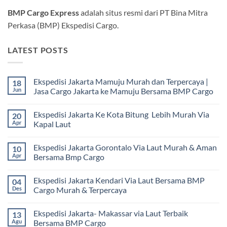
BMP Cargo Express
adalah situs resmi dari PT Bina Mitra
Perkasa (BMP) Ekspedisi Cargo.
LATEST POSTS
Ekspedisi Jakarta Mamuju Murah dan Terpercaya |
18
Jun
Jasa Cargo Jakarta ke Mamuju Bersama BMP Cargo
Tak
ada
Ekspedisi Jakarta Ke Kota Bitung Lebih Murah Via
20
komentar
pada
Apr
Kapal Laut
Ekspedisi
Jakarta
Tak
Mamuju
ada
Ekspedisi Jakarta Gorontalo Via Laut Murah & Aman
10
Murah
komentar
dan
pada
Apr
Bersama Bmp Cargo
Terpercaya
Ekspedisi
|
Jakarta
Tak
Jasa
Ke
ada
Ekspedisi Jakarta Kendari Via Laut Bersama BMP
04
Cargo
Kota
komentar
Jakarta
Bitung
pada
Des
Cargo Murah & Terpercaya
ke
Lebih
Ekspedisi
Mamuju
Murah
Jakarta
Tak
Bersama
Via
Gorontalo
ada
Ekspedisi Jakarta- Makassar via Laut Terbaik
13
BMP
Kapal
Via
komentar
Cargo
Laut
Laut
pada
Agu
Bersama BMP Cargo
Murah
Ekspedisi