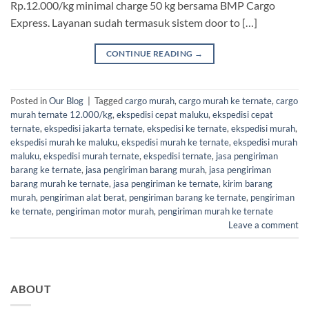
Rp.12.000/kg minimal charge 50 kg bersama BMP Cargo
Express. Layanan sudah termasuk sistem door to […]
CONTINUE READING
→
Posted in
Our Blog
|
Tagged
cargo murah
,
cargo murah ke ternate
,
cargo
murah ternate 12.000/kg
,
ekspedisi cepat maluku
,
ekspedisi cepat
ternate
,
ekspedisi jakarta ternate
,
ekspedisi ke ternate
,
ekspedisi murah
,
ekspedisi murah ke maluku
,
ekspedisi murah ke ternate
,
ekspedisi murah
maluku
,
ekspedisi murah ternate
,
ekspedisi ternate
,
jasa pengiriman
barang ke ternate
,
jasa pengiriman barang murah
,
jasa pengiriman
barang murah ke ternate
,
jasa pengiriman ke ternate
,
kirim barang
murah
,
pengiriman alat berat
,
pengiriman barang ke ternate
,
pengiriman
ke ternate
,
pengiriman motor murah
,
pengiriman murah ke ternate
Leave a comment
ABOUT