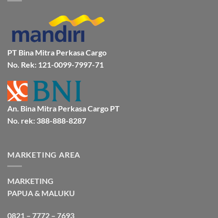
Mamuju
Murah
Jakarta
Bersama
Via
Gorontalo
BMP
Kapal
Via
Cargo
Laut
Laut
Murah
&
Aman
Bersama
Bmp
PT Bina Mitra Perkasa Cargo
Cargo
No. Rek: 121-0099-7997-71
An. Bina Mitra Perkasa Cargo PT
No. rek: 388-888-8287
MARKETING AREA
MARKETING
PAPUA & MALUKU
0821 – 7772 – 7693