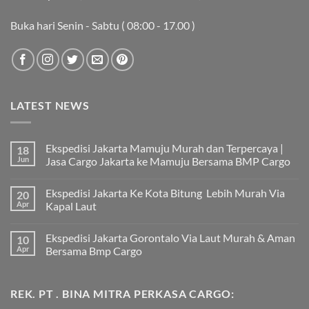
Buka hari Senin - Sabtu ( 08:00 - 17.00 )
LATEST NEWS
Ekspedisi Jakarta Mamuju Murah dan Terpercaya |
18
Jun
Jasa Cargo Jakarta ke Mamuju Bersama BMP Cargo
Tak
ada
Ekspedisi Jakarta Ke Kota Bitung Lebih Murah Via
20
komentar
pada
Apr
Kapal Laut
Ekspedisi
Jakarta
Tak
Mamuju
ada
Ekspedisi Jakarta Gorontalo Via Laut Murah & Aman
10
Murah
komentar
dan
pada
Apr
Bersama Bmp Cargo
Terpercaya
Ekspedisi
|
Jakarta
Tak
Jasa
Ke
ada
Cargo
Kota
komentar
REK. PT . BINA MITRA PERKASA CARGO:
Jakarta
Bitung
pada
ke
Lebih
Ekspedisi