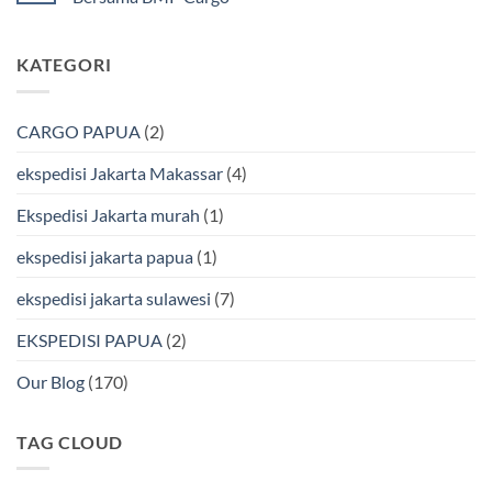
Murah
Ekspedisi
&
Jakarta
Tak
Aman
Kendari
ada
Bersama
Via
komentar
KATEGORI
Bmp
Laut
pada
Cargo
Bersama
Ekspedisi
BMP
Jakarta-
Cargo
Makassar
Murah
via
CARGO PAPUA
(2)
&
Laut
Terpercaya
Terbaik
Bersama
ekspedisi Jakarta Makassar
(4)
BMP
Cargo
Ekspedisi Jakarta murah
(1)
ekspedisi jakarta papua
(1)
ekspedisi jakarta sulawesi
(7)
EKSPEDISI PAPUA
(2)
Our Blog
(170)
TAG CLOUD