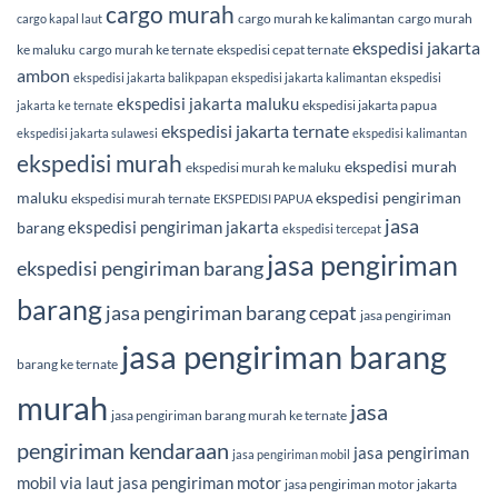
cargo murah
cargo murah ke kalimantan
cargo murah
cargo kapal laut
ekspedisi jakarta
ke maluku
cargo murah ke ternate
ekspedisi cepat ternate
ambon
ekspedisi jakarta balikpapan
ekspedisi jakarta kalimantan
ekspedisi
ekspedisi jakarta maluku
ekspedisi jakarta papua
jakarta ke ternate
ekspedisi jakarta ternate
ekspedisi jakarta sulawesi
ekspedisi kalimantan
ekspedisi murah
ekspedisi murah
ekspedisi murah ke maluku
maluku
ekspedisi pengiriman
ekspedisi murah ternate
EKSPEDISI PAPUA
jasa
ekspedisi pengiriman jakarta
barang
ekspedisi tercepat
jasa pengiriman
ekspedisi pengiriman barang
barang
jasa pengiriman barang cepat
jasa pengiriman
jasa pengiriman barang
barang ke ternate
murah
jasa
jasa pengiriman barang murah ke ternate
pengiriman kendaraan
jasa pengiriman
jasa pengiriman mobil
mobil via laut
jasa pengiriman motor
jasa pengiriman motor jakarta