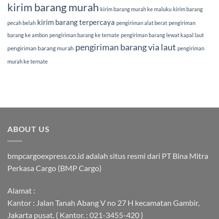
kirim barang murah
kirim barang murah ke maluku
kirim barang
kirim barang terpercaya
pecah belah
pengiriman alat berat
pengiriman
barang ke ambon
pengiriman barang ke ternate
pengiriman barang lewat kapal laut
pengiriman barang via laut
pengiriman barang murah
pengiriman
murah ke ternate
ABOUT US
bmpcargoexpress.co.id adalah situs resmi dari PT Bina Mitra
Perkasa Cargo (BMP Cargo)
Alamat :
Kantor : Jalan Tanah Abang V no 27 H kecamatan Gambir,
Jakarta pusat. ( Kantor. : 021-3455-420 )