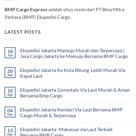
BMP Cargo Express
adalah situs resmi dari PT Bina Mitra
Perkasa (BMP) Ekspedisi Cargo.
LATEST POSTS
Ekspedisi Jakarta Mamuju Murah dan Terpercaya |
18
Jun
Jasa Cargo Jakarta ke Mamuju Bersama BMP Cargo
Tak
ada
Ekspedisi Jakarta Ke Kota Bitung Lebih Murah Via
20
komentar
pada
Apr
Kapal Laut
Ekspedisi
Jakarta
Tak
Mamuju
ada
Ekspedisi Jakarta Gorontalo Via Laut Murah & Aman
10
Murah
komentar
dan
pada
Apr
Bersama Bmp Cargo
Terpercaya
Ekspedisi
|
Jakarta
Tak
Jasa
Ke
ada
Ekspedisi Jakarta Kendari Via Laut Bersama BMP
04
Cargo
Kota
komentar
Jakarta
Bitung
pada
Des
Cargo Murah & Terpercaya
ke
Lebih
Ekspedisi
Mamuju
Murah
Jakarta
Tak
Bersama
Via
Gorontalo
ada
Ekspedisi Jakarta- Makassar via Laut Terbaik
13
BMP
Kapal
Via
komentar
Cargo
Laut
Laut
pada
Agu
Bersama BMP Cargo