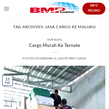
Skip
INFO
to
PROMO
content
TAG ARCHIVES:
JASA CARGO KE MALUKU
OUR BLOG
Cargo Murah Ke Ternate
POSTED ON
FEBRUARI 15, 2023
BY
BMP CARGO
15
Feb