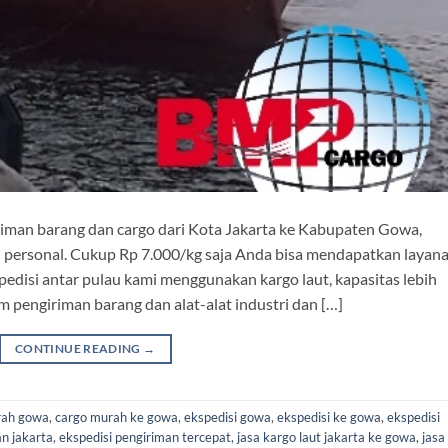
iman barang dan cargo dari Kota Jakarta ke Kabupaten Gowa,
n personal. Cukup Rp 7.000/kg saja Anda bisa mendapatkan layan
disi antar pulau kami menggunakan kargo laut, kapasitas lebih
engiriman barang dan alat-alat industri dan […]
CONTINUE READING
→
rah gowa
,
cargo murah ke gowa
,
ekspedisi gowa
,
ekspedisi ke gowa
,
ekspedisi
an jakarta
,
ekspedisi pengiriman tercepat
,
jasa kargo laut jakarta ke gowa
,
jasa