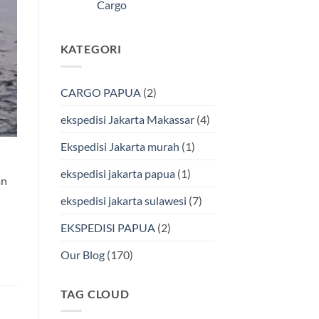
Kendari
Cargo
Cargo
Via
Laut
Tak
Bersama
ada
BMP
komentar
KATEGORI
pada
Cargo
Ekspedisi
Murah
Jakarta-
&
Makassar
Terpercaya
via
CARGO PAPUA
(2)
Laut
Terbaik
Bersama
ekspedisi Jakarta Makassar
(4)
BMP
Cargo
Ekspedisi Jakarta murah
(1)
ekspedisi jakarta papua
(1)
an
ekspedisi jakarta sulawesi
(7)
EKSPEDISI PAPUA
(2)
Our Blog
(170)
TAG CLOUD