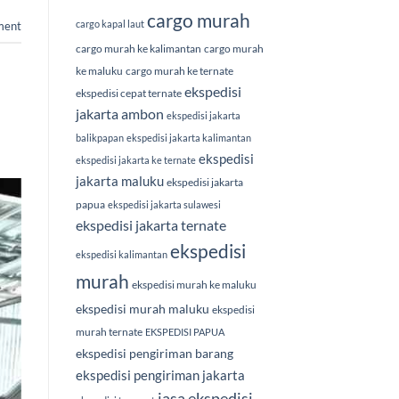
cargo murah
cargo kapal laut
ment
cargo murah ke kalimantan
cargo murah
ke maluku
cargo murah ke ternate
ekspedisi
ekspedisi cepat ternate
jakarta ambon
ekspedisi jakarta
balikpapan
ekspedisi jakarta kalimantan
ekspedisi
ekspedisi jakarta ke ternate
jakarta maluku
ekspedisi jakarta
papua
ekspedisi jakarta sulawesi
ekspedisi jakarta ternate
ekspedisi
ekspedisi kalimantan
murah
ekspedisi murah ke maluku
ekspedisi murah maluku
ekspedisi
murah ternate
EKSPEDISI PAPUA
ekspedisi pengiriman barang
ekspedisi pengiriman jakarta
jasa ekspedisi