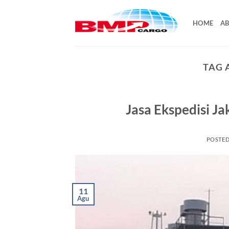
Skip
to
HOME
AB
content
TAG 
Jasa Ekspedisi J
POSTE
11
Agu