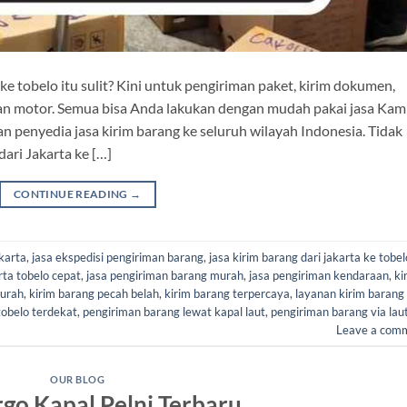
ke tobelo itu sulit? Kini untuk pengiriman paket, kirim dokumen,
an motor. Semua bisa Anda lakukan dengan mudah pakai jasa Kami
penyedia jasa kirim barang ke seluruh wilayah Indonesia. Tidak
ri Jakarta ke […]
CONTINUE READING
→
karta
,
jasa ekspedisi pengiriman barang
,
jasa kirim barang dari jakarta ke tobel
rta tobelo cepat
,
jasa pengiriman barang murah
,
jasa pengiriman kendaraan
,
ki
murah
,
kirim barang pecah belah
,
kirim barang terpercaya
,
layanan kirim barang
tobelo terdekat
,
pengiriman barang lewat kapal laut
,
pengiriman barang via lau
Leave a com
OUR BLOG
rgo Kapal Pelni Terbaru