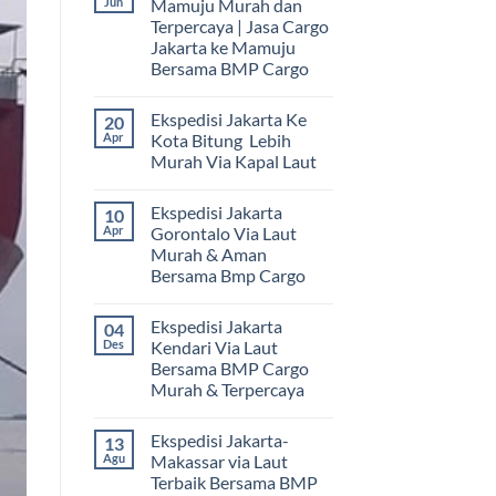
Jun
Mamuju Murah dan
Terpercaya | Jasa Cargo
Jakarta ke Mamuju
Bersama BMP Cargo
Tak
ada
Ekspedisi Jakarta Ke
20
komentar
pada
Apr
Kota Bitung Lebih
Ekspedisi
Murah Via Kapal Laut
Jakarta
Mamuju
Tak
Murah
ada
dan
Ekspedisi Jakarta
10
komentar
Terpercaya
pada
Apr
Gorontalo Via Laut
|
Ekspedisi
Jasa
Murah & Aman
Jakarta
Cargo
Ke
Bersama Bmp Cargo
Jakarta
Kota
ke
Bitung
Tak
Mamuju
Lebih
ada
Bersama
Ekspedisi Jakarta
04
Murah
komentar
BMP
pada
Via
Des
Kendari Via Laut
Cargo
Ekspedisi
Kapal
Bersama BMP Cargo
Jakarta
Laut
Gorontalo
Murah & Terpercaya
Via
Laut
Tak
Murah
ada
Ekspedisi Jakarta-
13
&
komentar
pada
Aman
Agu
Makassar via Laut
Ekspedisi
Bersama
Terbaik Bersama BMP
Jakarta
Bmp