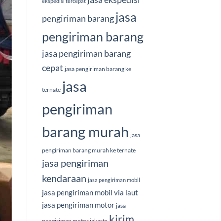
ekspedisi tercepat
jasa
pengiriman barang
pengiriman barang
jasa pengiriman barang
cepat
jasa pengiriman barang ke
jasa
ternate
pengiriman
barang murah
jasa
pengiriman barang murah ke ternate
jasa pengiriman
kendaraan
jasa pengiriman mobil
jasa pengiriman mobil via laut
jasa pengiriman motor
jasa
kirim
pengiriman motor jakarta