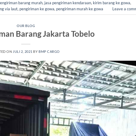
pengiriman barang murah
,
jasa pengiriman kendaraan
,
kirim barang ke gowa
,
g via laut
,
pengiriman ke gowa
,
pengiriman murah ke gowa
Leave a com
OUR BLOG
iman Barang Jakarta Tobelo
TED ON
JULI 2, 2021
BY
BMP CARGO