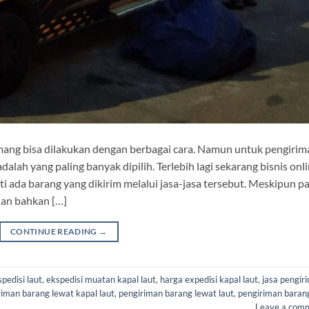
ang bisa dilakukan dengan berbagai cara. Namun untuk pengirim
adalah yang paling banyak dipilih. Terlebih lagi sekarang bisnis onl
i ada barang yang dikirim melalui jasa-jasa tersebut. Meskipun p
 dan bahkan […]
CONTINUE READING
→
pedisi laut
,
ekspedisi muatan kapal laut
,
harga expedisi kapal laut
,
jasa pengir
riman barang lewat kapal laut
,
pengiriman barang lewat laut
,
pengiriman baran
Leave a com