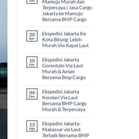
Jun
Mamuju Murah dan
Terpercaya | Jasa Cargo
Jakarta ke Mamuju
Bersama BMP Cargo
Tak
ada
Ekspedisi Jakarta Ke
20
komentar
pada
Apr
Kota Bitung Lebih
Ekspedisi
Murah Via Kapal Laut
Jakarta
Mamuju
Tak
Murah
ada
dan
Ekspedisi Jakarta
10
komentar
Terpercaya
pada
Apr
Gorontalo Via Laut
|
Ekspedisi
Jasa
Murah & Aman
Jakarta
Cargo
Ke
Bersama Bmp Cargo
Jakarta
Kota
ke
Bitung
Tak
Mamuju
Lebih
ada
Bersama
Ekspedisi Jakarta
04
Murah
komentar
BMP
pada
Via
Des
Kendari Via Laut
Cargo
Ekspedisi
Kapal
Bersama BMP Cargo
Jakarta
Laut
Gorontalo
Murah & Terpercaya
Via
Laut
Tak
Murah
ada
Ekspedisi Jakarta-
13
&
komentar
pada
Aman
Agu
Makassar via Laut
Ekspedisi
Bersama
Terbaik Bersama BMP
Jakarta
Bmp