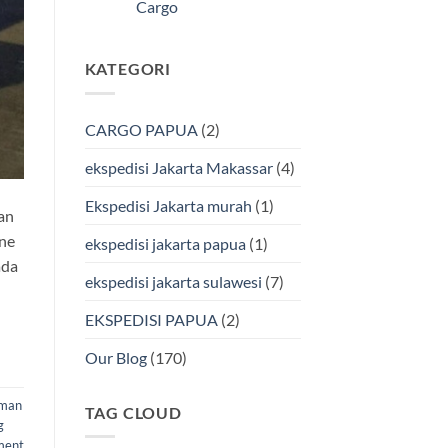
Kendari
Cargo
Cargo
Via
Laut
Tak
Bersama
ada
BMP
komentar
KATEGORI
pada
Cargo
Ekspedisi
Murah
Jakarta-
&
Makassar
Terpercaya
via
CARGO PAPUA
(2)
Laut
Terbaik
Bersama
ekspedisi Jakarta Makassar
(4)
BMP
Cargo
Ekspedisi Jakarta murah
(1)
an
ine
ekspedisi jakarta papua
(1)
ada
ekspedisi jakarta sulawesi
(7)
EKSPEDISI PAPUA
(2)
Our Blog
(170)
iman
TAG CLOUD
g
ment