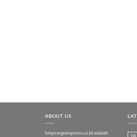
ABOUT US
LA
bmpcargoexpress.co.id adalah
18