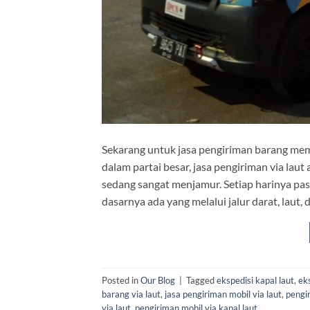
Sekarang untuk jasa pengiriman barang mem
dalam partai besar, jasa pengiriman via laut 
sedang sangat menjamur. Setiap harinya past
dasarnya ada yang melalui jalur darat, laut,
Posted in
Our Blog
|
Tagged
ekspedisi kapal laut
,
eks
barang via laut
,
jasa pengiriman mobil via laut
,
pengi
via laut
,
pengiriman mobil via kapal laut