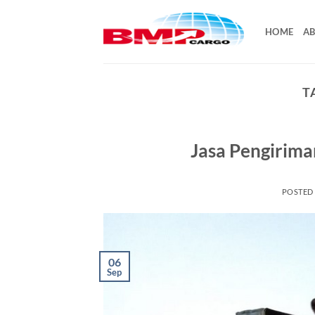
Skip
to
HOME
AB
content
T
Jasa Pengirima
POSTED
06
Sep