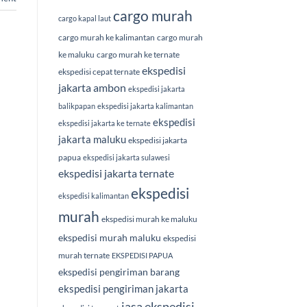
cargo murah
cargo kapal laut
cargo murah ke kalimantan
cargo murah
ke maluku
cargo murah ke ternate
ekspedisi
ekspedisi cepat ternate
jakarta ambon
ekspedisi jakarta
balikpapan
ekspedisi jakarta kalimantan
ekspedisi
ekspedisi jakarta ke ternate
jakarta maluku
ekspedisi jakarta
papua
ekspedisi jakarta sulawesi
ekspedisi jakarta ternate
ekspedisi
ekspedisi kalimantan
murah
ekspedisi murah ke maluku
ekspedisi murah maluku
ekspedisi
murah ternate
EKSPEDISI PAPUA
ekspedisi pengiriman barang
ekspedisi pengiriman jakarta
jasa ekspedisi