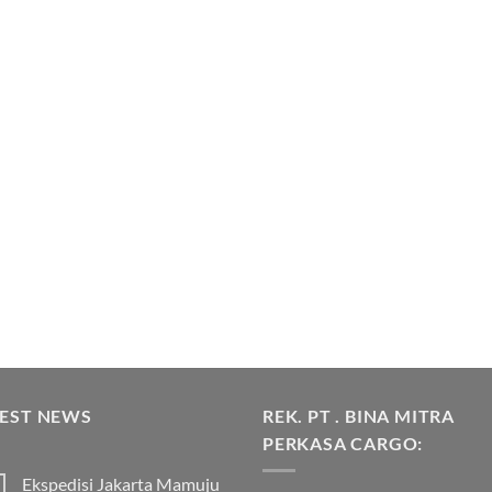
TEST NEWS
REK. PT . BINA MITRA
PERKASA CARGO:
Ekspedisi Jakarta Mamuju