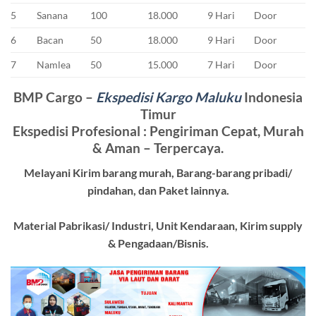
5
Sanana
100
18.000
9 Hari
Door
6
Bacan
50
18.000
9 Hari
Door
7
Namlea
50
15.000
7 Hari
Door
BMP Cargo –
Ekspedisi Kargo Maluku
Indonesia
Timur
Ekspedisi Profesional : Pengiriman Cepat, Murah
& Aman – Terpercaya.
Melayani Kirim barang murah, Barang-barang pribadi/
pindahan, dan Paket lainnya.
Material Pabrikasi/ Industri, Unit Kendaraan, Kirim supply
& Pengadaan/Bisnis.