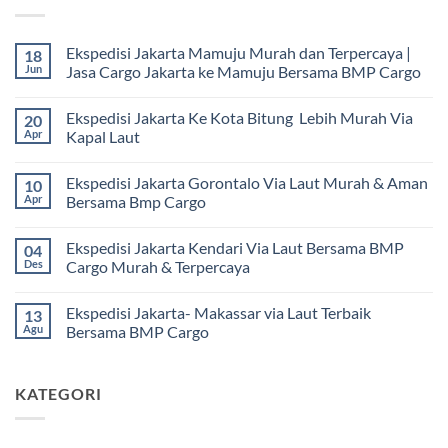
Ekspedisi Jakarta Mamuju Murah dan Terpercaya |
18
Jun
Jasa Cargo Jakarta ke Mamuju Bersama BMP Cargo
Tak
ada
Ekspedisi Jakarta Ke Kota Bitung Lebih Murah Via
20
komentar
pada
Apr
Kapal Laut
Ekspedisi
Jakarta
Tak
Mamuju
ada
Ekspedisi Jakarta Gorontalo Via Laut Murah & Aman
10
Murah
komentar
dan
pada
Apr
Bersama Bmp Cargo
Terpercaya
Ekspedisi
|
Jakarta
Tak
Jasa
Ke
ada
Ekspedisi Jakarta Kendari Via Laut Bersama BMP
04
Cargo
Kota
komentar
Jakarta
Bitung
pada
Des
Cargo Murah & Terpercaya
ke
Lebih
Ekspedisi
Mamuju
Murah
Jakarta
Tak
Bersama
Via
Gorontalo
ada
Ekspedisi Jakarta- Makassar via Laut Terbaik
13
BMP
Kapal
Via
komentar
Cargo
Laut
Laut
pada
Agu
Bersama BMP Cargo
Murah
Ekspedisi
&
Jakarta
Tak
Aman
Kendari
ada
Bersama
Via
komentar
KATEGORI
Bmp
Laut
pada
Cargo
Bersama
Ekspedisi
BMP
Jakarta-
Cargo
Makassar
Murah
via