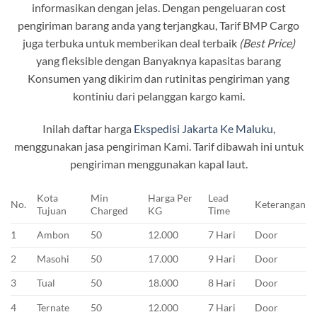
informasikan dengan jelas. Dengan pengeluaran cost
pengiriman barang anda yang terjangkau, Tarif BMP Cargo
juga terbuka untuk memberikan deal terbaik
(Best Price)
yang fleksible dengan Banyaknya kapasitas barang
Konsumen yang dikirim dan rutinitas pengiriman yang
kontiniu dari pelanggan kargo kami.
Inilah daftar harga
Ekspedisi Jakarta Ke Maluku
,
menggunakan jasa pengiriman Kami. Tarif dibawah ini untuk
pengiriman menggunakan kapal laut.
Kota
Min
Harga Per
Lead
No.
Keterangan
Tujuan
Charged
KG
Time
1
Ambon
50
12.000
7 Hari
Door
2
Masohi
50
17.000
9 Hari
Door
3
Tual
50
18.000
8 Hari
Door
4
Ternate
50
12.000
7 Hari
Door