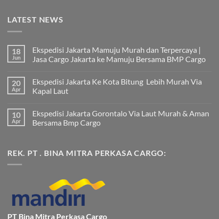
LATEST NEWS
Ekspedisi Jakarta Mamuju Murah dan Terpercaya |
18
Jun
Jasa Cargo Jakarta ke Mamuju Bersama BMP Cargo
Tak
ada
Ekspedisi Jakarta Ke Kota Bitung Lebih Murah Via
20
komentar
pada
Apr
Kapal Laut
Ekspedisi
Jakarta
Tak
Mamuju
ada
Ekspedisi Jakarta Gorontalo Via Laut Murah & Aman
10
Murah
komentar
dan
pada
Apr
Bersama Bmp Cargo
Terpercaya
Ekspedisi
|
Jakarta
Tak
Jasa
Ke
ada
Cargo
Kota
komentar
REK. PT . BINA MITRA PERKASA CARGO:
Jakarta
Bitung
pada
ke
Lebih
Ekspedisi
Mamuju
Murah
Jakarta
Bersama
Via
Gorontalo
BMP
Kapal
Via
Cargo
Laut
Laut
Murah
&
Aman
Bersama
Bmp
PT Bina Mitra Perkasa Cargo