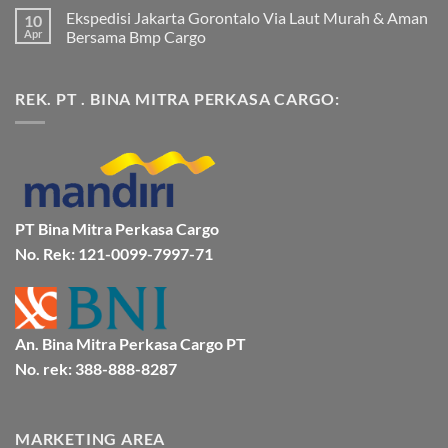
Mamuju
ada
Ekspedisi Jakarta Gorontalo Via Laut Murah & Aman
10
Murah
komentar
dan
pada
Apr
Bersama Bmp Cargo
Terpercaya
Ekspedisi
|
Jakarta
Tak
Jasa
Ke
ada
Cargo
Kota
komentar
REK. PT . BINA MITRA PERKASA CARGO:
Jakarta
Bitung
pada
ke
Lebih
Ekspedisi
Mamuju
Murah
Jakarta
Bersama
Via
Gorontalo
BMP
Kapal
Via
Cargo
Laut
Laut
Murah
&
Aman
Bersama
Bmp
PT Bina Mitra Perkasa Cargo
Cargo
No. Rek: 121-0099-7997-71
An. Bina Mitra Perkasa Cargo PT
No. rek: 388-888-8287
MARKETING AREA