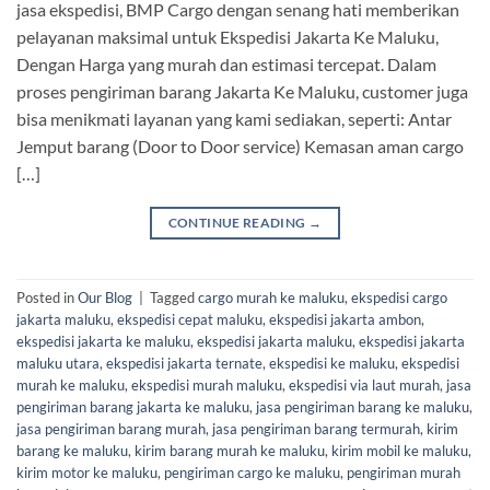
jasa ekspedisi, BMP Cargo dengan senang hati memberikan
pelayanan maksimal untuk Ekspedisi Jakarta Ke Maluku,
Dengan Harga yang murah dan estimasi tercepat. Dalam
proses pengiriman barang Jakarta Ke Maluku, customer juga
bisa menikmati layanan yang kami sediakan, seperti: Antar
Jemput barang (Door to Door service) Kemasan aman cargo
[…]
CONTINUE READING
→
Posted in
Our Blog
|
Tagged
cargo murah ke maluku
,
ekspedisi cargo
jakarta maluku
,
ekspedisi cepat maluku
,
ekspedisi jakarta ambon
,
ekspedisi jakarta ke maluku
,
ekspedisi jakarta maluku
,
ekspedisi jakarta
maluku utara
,
ekspedisi jakarta ternate
,
ekspedisi ke maluku
,
ekspedisi
murah ke maluku
,
ekspedisi murah maluku
,
ekspedisi via laut murah
,
jasa
pengiriman barang jakarta ke maluku
,
jasa pengiriman barang ke maluku
,
jasa pengiriman barang murah
,
jasa pengiriman barang termurah
,
kirim
barang ke maluku
,
kirim barang murah ke maluku
,
kirim mobil ke maluku
,
kirim motor ke maluku
,
pengiriman cargo ke maluku
,
pengiriman murah