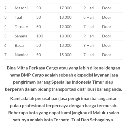
2
Masohi
50
17.000
9 Hari
Door
3
Tual
50
18.000
8 Hari
Door
4
Ternate
50
12.000
7 Hari
Door
5
Sanana
100
18.000
9 Hari
Door
6
Bacan
50
18.000
9 Hari
Door
7
Namlea
50
15.000
7 Hari
Door
Bina Mitra Perkasa Cargo atau yang lebih dikenal dengan
nama BMP Cargo adalah sebuah ekspedisi layanan jasa
pengiriman barang Spesialias Indonesia Timur siap
berperan dalam bidang transportasi distribusi barang anda.
Kami adalah perusahaan jasa pengiriman barang antar
pulau profesional terpercaya dengan harga termurah.
Beberapa kota yang dapat kami jangkau di Maluku salah
satunya adalah kota Ternate, Tual Dan Sebagainya.