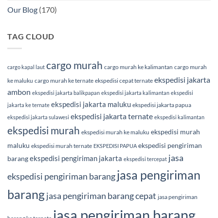
Our Blog
(170)
TAG CLOUD
cargo murah
cargo murah ke kalimantan
cargo murah
cargo kapal laut
ekspedisi jakarta
ke maluku
cargo murah ke ternate
ekspedisi cepat ternate
ambon
ekspedisi jakarta balikpapan
ekspedisi jakarta kalimantan
ekspedisi
ekspedisi jakarta maluku
ekspedisi jakarta papua
jakarta ke ternate
ekspedisi jakarta ternate
ekspedisi jakarta sulawesi
ekspedisi kalimantan
ekspedisi murah
ekspedisi murah
ekspedisi murah ke maluku
maluku
ekspedisi pengiriman
ekspedisi murah ternate
EKSPEDISI PAPUA
jasa
ekspedisi pengiriman jakarta
barang
ekspedisi tercepat
jasa pengiriman
ekspedisi pengiriman barang
barang
jasa pengiriman barang cepat
jasa pengiriman
jasa pengiriman barang