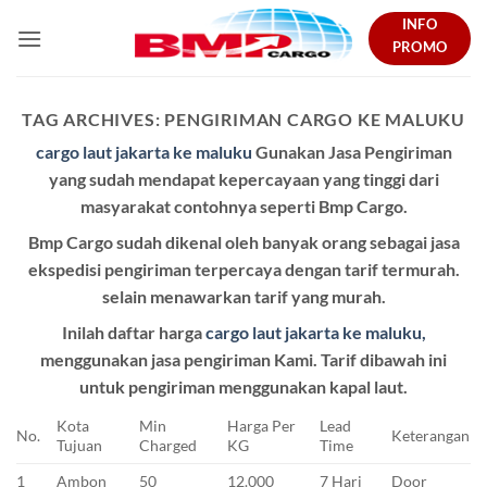
Skip
INFO
to
PROMO
content
TAG ARCHIVES:
PENGIRIMAN CARGO KE MALUKU
cargo laut jakarta ke maluku
Gunakan Jasa Pengiriman
yang sudah mendapat kepercayaan yang tinggi dari
masyarakat contohnya seperti Bmp Cargo.
Bmp Cargo sudah dikenal oleh banyak orang sebagai jasa
ekspedisi pengiriman terpercaya dengan tarif termurah.
selain menawarkan tarif yang murah.
Inilah daftar harga
cargo laut jakarta ke maluku,
menggunakan jasa pengiriman Kami. Tarif dibawah ini
untuk pengiriman menggunakan kapal laut.
Kota
Min
Harga Per
Lead
No.
Keterangan
Tujuan
Charged
KG
Time
1
Ambon
50
12.000
7 Hari
Door