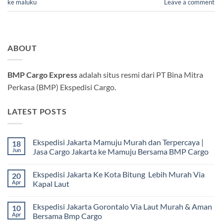
ke maluku
Leave a comment
ABOUT
BMP Cargo Express
adalah situs resmi dari PT Bina Mitra
Perkasa (BMP) Ekspedisi Cargo.
LATEST POSTS
Ekspedisi Jakarta Mamuju Murah dan Terpercaya |
18
Jun
Jasa Cargo Jakarta ke Mamuju Bersama BMP Cargo
Tak
ada
Ekspedisi Jakarta Ke Kota Bitung Lebih Murah Via
20
komentar
pada
Apr
Kapal Laut
Ekspedisi
Jakarta
Tak
Mamuju
ada
Ekspedisi Jakarta Gorontalo Via Laut Murah & Aman
10
Murah
komentar
dan
pada
Apr
Bersama Bmp Cargo
Terpercaya
Ekspedisi