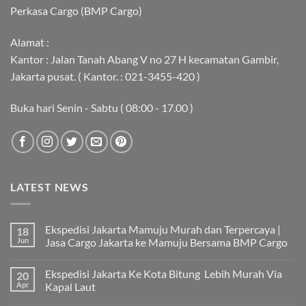
Perkasa Cargo (BMP Cargo)
Alamat :
Kantor : Jalan Tanah Abang V no 27 H kecamatan Gambir,
Jakarta pusat. ( Kantor. : 021-3455-420 )
Buka hari Senin - Sabtu ( 08:00 - 17.00 )
LATEST NEWS
Ekspedisi Jakarta Mamuju Murah dan Terpercaya |
18
Jun
Jasa Cargo Jakarta ke Mamuju Bersama BMP Cargo
Tak
ada
Ekspedisi Jakarta Ke Kota Bitung Lebih Murah Via
20
komentar
pada
Apr
Kapal Laut
Ekspedisi
Jakarta
Tak