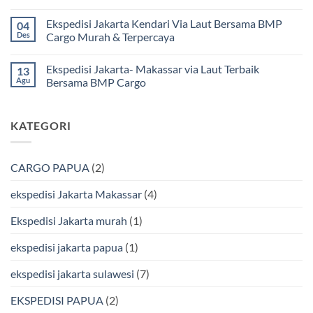
|
Jakarta
Tak
Jasa
Ke
ada
Ekspedisi Jakarta Kendari Via Laut Bersama BMP
04
Cargo
Kota
komentar
Jakarta
Bitung
pada
Des
Cargo Murah & Terpercaya
ke
Lebih
Ekspedisi
Mamuju
Murah
Jakarta
Tak
Bersama
Via
Gorontalo
ada
Ekspedisi Jakarta- Makassar via Laut Terbaik
13
BMP
Kapal
Via
komentar
Cargo
Laut
Laut
pada
Agu
Bersama BMP Cargo
Murah
Ekspedisi
&
Jakarta
Tak
Aman
Kendari
ada
Bersama
Via
komentar
KATEGORI
Bmp
Laut
pada
Cargo
Bersama
Ekspedisi
BMP
Jakarta-
Cargo
Makassar
Murah
via
CARGO PAPUA
(2)
&
Laut
Terpercaya
Terbaik
Bersama
ekspedisi Jakarta Makassar
(4)
BMP
Cargo
Ekspedisi Jakarta murah
(1)
ekspedisi jakarta papua
(1)
ekspedisi jakarta sulawesi
(7)
EKSPEDISI PAPUA
(2)