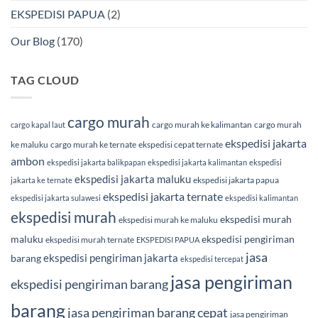
EKSPEDISI PAPUA
(2)
Our Blog
(170)
TAG CLOUD
cargo murah
cargo murah ke kalimantan
cargo murah
cargo kapal laut
ekspedisi jakarta
ke maluku
cargo murah ke ternate
ekspedisi cepat ternate
ambon
ekspedisi jakarta balikpapan
ekspedisi jakarta kalimantan
ekspedisi
ekspedisi jakarta maluku
ekspedisi jakarta papua
jakarta ke ternate
ekspedisi jakarta ternate
ekspedisi jakarta sulawesi
ekspedisi kalimantan
ekspedisi murah
ekspedisi murah
ekspedisi murah ke maluku
maluku
ekspedisi pengiriman
ekspedisi murah ternate
EKSPEDISI PAPUA
jasa
ekspedisi pengiriman jakarta
barang
ekspedisi tercepat
jasa pengiriman
ekspedisi pengiriman barang
barang
jasa pengiriman barang cepat
jasa pengiriman