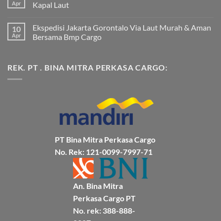
pada
Apr
Kapal Laut
Ekspedisi
Jakarta
Tak
Mamuju
ada
Ekspedisi Jakarta Gorontalo Via Laut Murah & Aman
10
Murah
komentar
dan
pada
Apr
Bersama Bmp Cargo
Terpercaya
Ekspedisi
|
Jakarta
Tak
Jasa
Ke
ada
Cargo
Kota
komentar
REK. PT . BINA MITRA PERKASA CARGO:
Jakarta
Bitung
pada
ke
Lebih
Ekspedisi
Mamuju
Murah
Jakarta
Bersama
Via
Gorontalo
BMP
Kapal
Via
Cargo
Laut
Laut
Murah
&
Aman
Bersama
Bmp
Cargo
PT Bina Mitra Perkasa Cargo
No. Rek: 121-0099-7997-71
An. Bina Mitra
Perkasa Cargo PT
No. rek: 388-888-