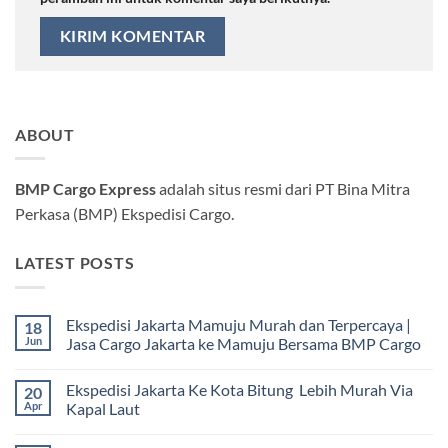
ABOUT
BMP Cargo Express
adalah situs resmi dari PT Bina Mitra
Perkasa (BMP) Ekspedisi Cargo.
LATEST POSTS
Ekspedisi Jakarta Mamuju Murah dan Terpercaya |
18
Jun
Jasa Cargo Jakarta ke Mamuju Bersama BMP Cargo
Tak
ada
Ekspedisi Jakarta Ke Kota Bitung Lebih Murah Via
20
komentar
pada
Apr
Kapal Laut
Ekspedisi
Jakarta
Tak
Mamuju
ada