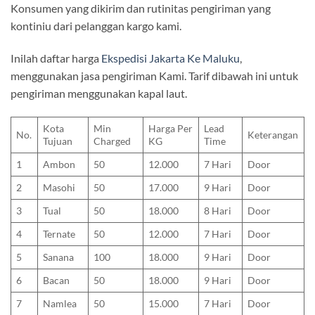
Konsumen yang dikirim dan rutinitas pengiriman yang
kontiniu dari pelanggan kargo kami.
Inilah daftar harga
Ekspedisi Jakarta Ke Maluku
,
menggunakan jasa pengiriman Kami. Tarif dibawah ini untuk
pengiriman menggunakan kapal laut.
Kota
Min
Harga Per
Lead
No.
Keterangan
Tujuan
Charged
KG
Time
1
Ambon
50
12.000
7 Hari
Door
2
Masohi
50
17.000
9 Hari
Door
3
Tual
50
18.000
8 Hari
Door
4
Ternate
50
12.000
7 Hari
Door
5
Sanana
100
18.000
9 Hari
Door
6
Bacan
50
18.000
9 Hari
Door
7
Namlea
50
15.000
7 Hari
Door