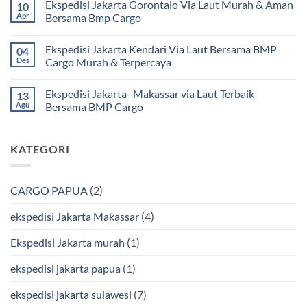
Ekspedisi Jakarta Gorontalo Via Laut Murah & Aman
10
Murah
komentar
dan
pada
Apr
Bersama Bmp Cargo
Terpercaya
Ekspedisi
|
Jakarta
Tak
Jasa
Ke
ada
Ekspedisi Jakarta Kendari Via Laut Bersama BMP
04
Cargo
Kota
komentar
Jakarta
Bitung
pada
Des
Cargo Murah & Terpercaya
ke
Lebih
Ekspedisi
Mamuju
Murah
Jakarta
Tak
Bersama
Via
Gorontalo
ada
Ekspedisi Jakarta- Makassar via Laut Terbaik
13
BMP
Kapal
Via
komentar
Cargo
Laut
Laut
pada
Agu
Bersama BMP Cargo
Murah
Ekspedisi
&
Jakarta
Tak
Aman
Kendari
ada
Bersama
Via
komentar
KATEGORI
Bmp
Laut
pada
Cargo
Bersama
Ekspedisi
BMP
Jakarta-
Cargo
Makassar
Murah
via
CARGO PAPUA
(2)
&
Laut
Terpercaya
Terbaik
Bersama
ekspedisi Jakarta Makassar
(4)
BMP
Cargo
Ekspedisi Jakarta murah
(1)
ekspedisi jakarta papua
(1)
ekspedisi jakarta sulawesi
(7)