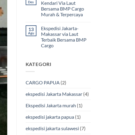
pada
Via
Des
Kendari Via Laut
Cargo
Ekspedisi
Kapal
Bersama BMP Cargo
Jakarta
Laut
Gorontalo
Murah & Terpercaya
Via
Laut
Tak
Murah
ada
Ekspedisi Jakarta-
13
&
komentar
pada
Aman
Agu
Makassar via Laut
Ekspedisi
Bersama
Terbaik Bersama BMP
Jakarta
Bmp
Kendari
Cargo
Cargo
Via
Laut
Tak
Bersama
ada
BMP
komentar
KATEGORI
pada
Cargo
Ekspedisi
Murah
Jakarta-
&
Makassar
Terpercaya
via
CARGO PAPUA
(2)
Laut
Terbaik
Bersama
ekspedisi Jakarta Makassar
(4)
BMP
Cargo
Ekspedisi Jakarta murah
(1)
ekspedisi jakarta papua
(1)
ekspedisi jakarta sulawesi
(7)