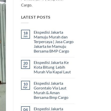
Cargo.
LATEST POSTS
Ekspedisi Jakarta
18
Jun
Mamuju Murah dan
Terpercaya | Jasa Cargo
Jakarta ke Mamuju
Bersama BMP Cargo
Tak
ada
Ekspedisi Jakarta Ke
20
komentar
pada
Apr
Kota Bitung Lebih
Ekspedisi
Murah Via Kapal Laut
Jakarta
Mamuju
Tak
Murah
ada
dan
Ekspedisi Jakarta
10
komentar
Terpercaya
pada
Apr
Gorontalo Via Laut
|
Ekspedisi
Jasa
Murah & Aman
Jakarta
Cargo
Ke
Bersama Bmp Cargo
Jakarta
Kota
ke
Bitung
Tak
Mamuju
Lebih
ada
Bersama
Ekspedisi Jakarta
04
Murah
komentar
BMP