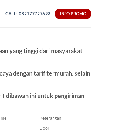
CALL: 082177727693
INFO PROMO
n yang tinggi dari masyarakat
caya dengan tarif termurah. selain
if dibawah ini untuk pengiriman
Time
Keterangan
Door