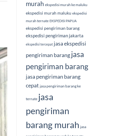
murah
ekspedisi murah ke maluku
ekspedisi murah maluku
ekspedisi
murah ternate
EKSPEDISI PAPUA
ekspedisi pengiriman barang
ekspedisi pengiriman jakarta
jasa ekspedisi
ekspedisi tercepat
jasa
pengiriman barang
pengiriman barang
jasa pengiriman barang
cepat
jasa pengiriman barang ke
jasa
ternate
pengiriman
barang murah
jasa