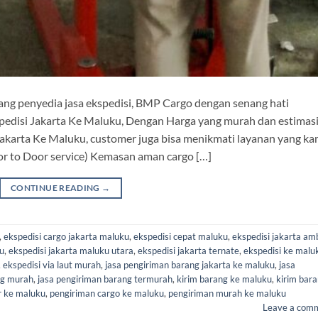
ng penyedia jasa ekspedisi, BMP Cargo dengan senang hati
edisi Jakarta Ke Maluku, Dengan Harga yang murah dan estimas
Jakarta Ke Maluku, customer juga bisa menikmati layanan yang ka
or to Door service) Kemasan aman cargo […]
CONTINUE READING
→
,
ekspedisi cargo jakarta maluku
,
ekspedisi cepat maluku
,
ekspedisi jakarta am
ku
,
ekspedisi jakarta maluku utara
,
ekspedisi jakarta ternate
,
ekspedisi ke malu
,
ekspedisi via laut murah
,
jasa pengiriman barang jakarta ke maluku
,
jasa
ng murah
,
jasa pengiriman barang termurah
,
kirim barang ke maluku
,
kirim bar
r ke maluku
,
pengiriman cargo ke maluku
,
pengiriman murah ke maluku
Leave a com