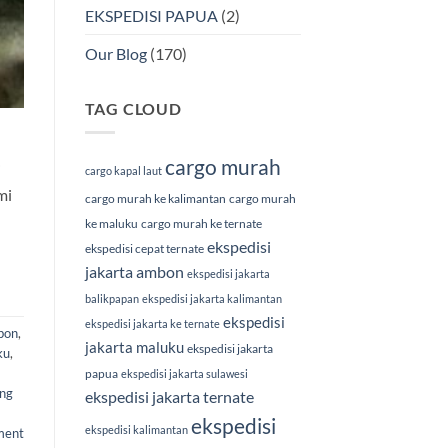
EKSPEDISI PAPUA
(2)
Our Blog
(170)
TAG CLOUD
cargo murah
i
cargo kapal laut
mi
cargo murah ke kalimantan
cargo murah
ke maluku
cargo murah ke ternate
ekspedisi
ekspedisi cepat ternate
jakarta ambon
ekspedisi jakarta
balikpapan
ekspedisi jakarta kalimantan
ekspedisi
ekspedisi jakarta ke ternate
bon
,
jakarta maluku
ekspedisi jakarta
ku
,
papua
ekspedisi jakarta sulawesi
ang
ekspedisi jakarta ternate
ekspedisi
ekspedisi kalimantan
ment