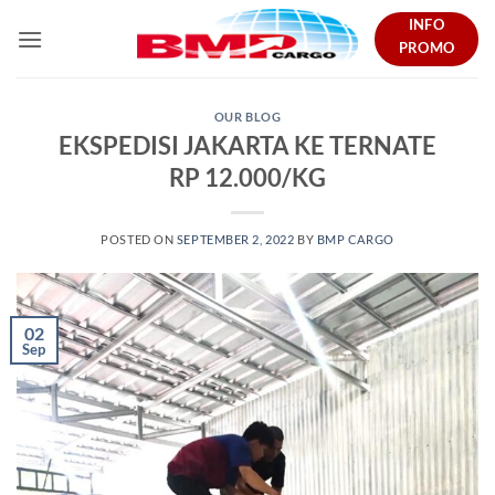
Skip
INFO
to
PROMO
content
OUR BLOG
EKSPEDISI JAKARTA KE TERNATE
RP 12.000/KG
POSTED ON
SEPTEMBER 2, 2022
BY
BMP CARGO
02
Sep