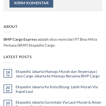
ABOUT
BMP Cargo Express
adalah situs resmi dari PT Bina Mitra
Perkasa (BMP) Ekspedisi Cargo.
LATEST POSTS
Ekspedisi Jakarta Mamuju Murah dan Terpercaya |
18
Jun
Jasa Cargo Jakarta ke Mamuju Bersama BMP Cargo
Tak
ada
Ekspedisi Jakarta Ke Kota Bitung Lebih Murah Via
20
komentar
pada
Apr
Kapal Laut
Ekspedisi
Jakarta
Tak
Mamuju
ada
Ekspedisi Jakarta Gorontalo Via Laut Murah & Aman
10
Murah
komentar
dan
pada
Apr