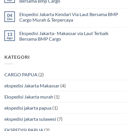
Bersama Bmp Cargo
Terpercaya
Ekspedisi
|
Jakarta
Tak
Jasa
Ke
ada
Ekspedisi Jakarta Kendari Via Laut Bersama BMP
04
Cargo
Kota
komentar
Jakarta
Bitung
pada
Des
Cargo Murah & Terpercaya
ke
Lebih
Ekspedisi
Mamuju
Murah
Jakarta
Tak
Bersama
Via
Gorontalo
ada
Ekspedisi Jakarta- Makassar via Laut Terbaik
13
BMP
Kapal
Via
komentar
Cargo
Laut
Laut
pada
Agu
Bersama BMP Cargo
Murah
Ekspedisi
&
Jakarta
Tak
Aman
Kendari
ada
Bersama
Via
komentar
KATEGORI
Bmp
Laut
pada
Cargo
Bersama
Ekspedisi
BMP
Jakarta-
Cargo
Makassar
Murah
via
CARGO PAPUA
(2)
&
Laut
Terpercaya
Terbaik
Bersama
ekspedisi Jakarta Makassar
(4)
BMP
Cargo
Ekspedisi Jakarta murah
(1)
ekspedisi jakarta papua
(1)
ekspedisi jakarta sulawesi
(7)
EKSPEDISI PAPUA
(2)