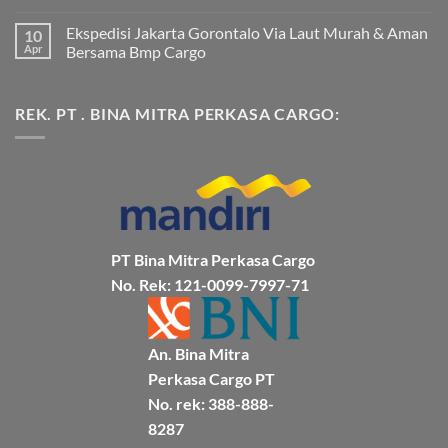
Jakarta
Tak
Mamuju
ada
Ekspedisi Jakarta Gorontalo Via Laut Murah & Aman
10
Murah
komentar
dan
pada
Apr
Bersama Bmp Cargo
Terpercaya
Ekspedisi
|
Jakarta
Tak
Jasa
Ke
ada
Cargo
Kota
komentar
REK. PT . BINA MITRA PERKASA CARGO:
Jakarta
Bitung
pada
ke
Lebih
Ekspedisi
Mamuju
Murah
Jakarta
Bersama
Via
Gorontalo
BMP
Kapal
Via
Cargo
Laut
Laut
Murah
&
Aman
Bersama
Bmp
Cargo
PT Bina Mitra Perkasa Cargo
No. Rek: 121-0099-7997-71
An. Bina Mitra
Perkasa Cargo PT
No. rek: 388-888-
8287