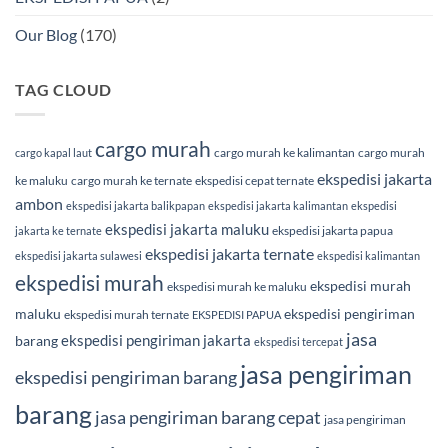
Our Blog
(170)
TAG CLOUD
cargo murah
cargo murah ke kalimantan
cargo murah
cargo kapal laut
ekspedisi jakarta
ke maluku
cargo murah ke ternate
ekspedisi cepat ternate
ambon
ekspedisi jakarta balikpapan
ekspedisi jakarta kalimantan
ekspedisi
ekspedisi jakarta maluku
ekspedisi jakarta papua
jakarta ke ternate
ekspedisi jakarta ternate
ekspedisi jakarta sulawesi
ekspedisi kalimantan
ekspedisi murah
ekspedisi murah
ekspedisi murah ke maluku
maluku
ekspedisi pengiriman
ekspedisi murah ternate
EKSPEDISI PAPUA
jasa
ekspedisi pengiriman jakarta
barang
ekspedisi tercepat
jasa pengiriman
ekspedisi pengiriman barang
barang
jasa pengiriman barang cepat
jasa pengiriman