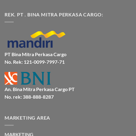
|
Jakarta
Tak
Jasa
Ke
ada
Cargo
Kota
komentar
REK. PT . BINA MITRA PERKASA CARGO:
Jakarta
Bitung
pada
ke
Lebih
Ekspedisi
Mamuju
Murah
Jakarta
Bersama
Via
Gorontalo
BMP
Kapal
Via
Cargo
Laut
Laut
Murah
&
Aman
Bersama
Bmp
PT Bina Mitra Perkasa Cargo
Cargo
No. Rek: 121-0099-7997-71
An. Bina Mitra Perkasa Cargo PT
No. rek: 388-888-8287
MARKETING AREA
MARKETING