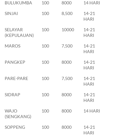
BULUKUMBA
100
8000
14 HARI
SINJAI
100
8,500
14-21
HARI
SELAYAR
100
10000
14-21
(KEPULAUAN)
HARI
MAROS
100
7,500
14-21
HARI
PANGKEP
100
8000
14-21
HARI
PARE-PARE
100
7,500
14-21
HARI
SIDRAP
100
8000
14-21
HARI
WAJO
100
8000
14 HARI
(SENGKANG)
SOPPENG
100
8000
14-21
HARI