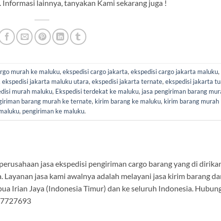
. Informasi lainnya, tanyakan Kami sekarang juga !
argo murah ke maluku
,
ekspedisi cargo jakarta
,
ekspedisi cargo jakarta maluku
,
,
ekspedisi jakarta maluku utara
,
ekspedisi jakarta ternate
,
ekspedisi jakarta tu
disi murah maluku
,
Ekspedisi terdekat ke maluku
,
jasa pengiriman barang mur
giriman barang murah ke ternate
,
kirim barang ke maluku
,
kirim barang murah
maluku
,
pengiriman ke maluku
.
rusahaan jasa ekspedisi pengiriman cargo barang yang di dirika
. Layanan jasa kami awalnya adalah melayani jasa kirim barang da
ua Irian Jaya (Indonesia Timur) dan ke seluruh Indonesia. Hubung
177727693