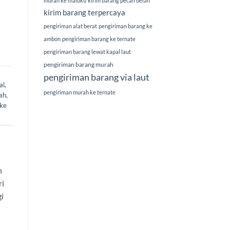
murah ke maluku
kirim barang pecah belah
kirim barang terpercaya
pengiriman alat berat
pengiriman barang ke
ambon
pengiriman barang ke ternate
pengiriman barang lewat kapal laut
pengiriman barang murah
pengiriman barang via laut
al
,
pengiriman murah ke ternate
ah
,
 ke
n
ri
i