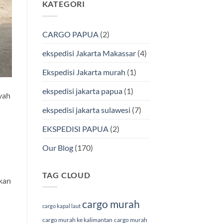
KATEGORI
pada
Cargo
Ekspedisi
Murah
Jakarta-
&
Makassar
Terpercaya
via
CARGO PAPUA
(2)
Laut
Terbaik
Bersama
ekspedisi Jakarta Makassar
(4)
BMP
Cargo
Ekspedisi Jakarta murah
(1)
ekspedisi jakarta papua
(1)
ayah
n
ekspedisi jakarta sulawesi
(7)
EKSPEDISI PAPUA
(2)
Our Blog
(170)
TAG CLOUD
ikan
cargo murah
cargo kapal laut
cargo murah ke kalimantan
cargo murah