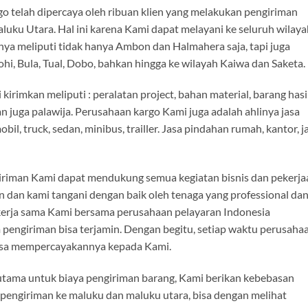
o telah dipercaya oleh ribuan klien yang melakukan pengiriman
luku Utara. Hal ini karena Kami dapat melayani ke seluruh wilaya
a meliputi tidak hanya Ambon dan Halmahera saja, tapi juga
hi, Bula, Tual, Dobo, bahkan hingga ke wilayah Kaiwa dan Saketa.
irimkan meliputi : peralatan project, bahan material, barang hasi
an juga palawija. Perusahaan kargo Kami juga adalah ahlinya jasa
bil, truck, sedan, minibus, trailler. Jasa pindahan rumah, kantor, j
giriman Kami dapat mendukung semua kegiatan bisnis dan pekerja
 dan kami tangani dengan baik oleh tenaga yang professional da
erja sama Kami bersama perusahaan pelayaran Indonesia
engiriman bisa terjamin. Dengan begitu, setiap waktu perusaha
isa mempercayakannya kepada Kami.
rutama untuk biaya pengiriman barang, Kami berikan kebebasan
 pengiriman ke maluku dan maluku utara, bisa dengan melihat