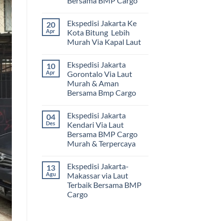
Bersama BMP Cargo
Tak
ada
Ekspedisi Jakarta Ke
20
komentar
pada
Apr
Kota Bitung Lebih
Ekspedisi
Murah Via Kapal Laut
Jakarta
Mamuju
Tak
Murah
ada
dan
Ekspedisi Jakarta
10
komentar
Terpercaya
pada
Apr
Gorontalo Via Laut
|
Ekspedisi
Jasa
Murah & Aman
Jakarta
Cargo
Ke
Bersama Bmp Cargo
Jakarta
Kota
ke
Bitung
Tak
Mamuju
Lebih
ada
Bersama
Ekspedisi Jakarta
04
Murah
komentar
BMP
pada
Via
Des
Kendari Via Laut
Cargo
Ekspedisi
Kapal
Bersama BMP Cargo
Jakarta
Laut
Gorontalo
Murah & Terpercaya
Via
Laut
Tak
Murah
ada
Ekspedisi Jakarta-
13
&
komentar
pada
Aman
Agu
Makassar via Laut
Ekspedisi
Bersama
Terbaik Bersama BMP
Jakarta
Bmp
Kendari
Cargo
Cargo
Via
Laut
Tak
Bersama
ada
BMP
komentar