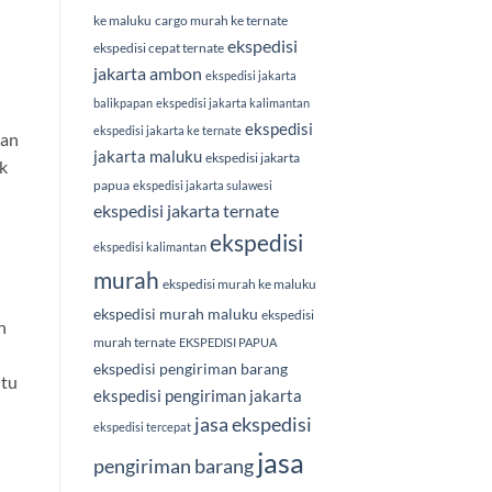
ke maluku
cargo murah ke ternate
ekspedisi
ekspedisi cepat ternate
jakarta ambon
ekspedisi jakarta
balikpapan
ekspedisi jakarta kalimantan
ekspedisi
ekspedisi jakarta ke ternate
ian
jakarta maluku
ekspedisi jakarta
k
papua
ekspedisi jakarta sulawesi
ekspedisi jakarta ternate
ekspedisi
ekspedisi kalimantan
murah
ekspedisi murah ke maluku
ekspedisi murah maluku
ekspedisi
n
murah ternate
EKSPEDISI PAPUA
ekspedisi pengiriman barang
ntu
ekspedisi pengiriman jakarta
jasa ekspedisi
ekspedisi tercepat
jasa
pengiriman barang