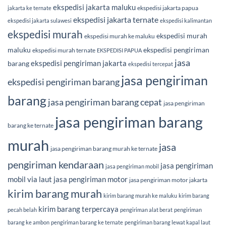
ekspedisi jakarta maluku
ekspedisi jakarta papua
jakarta ke ternate
ekspedisi jakarta ternate
ekspedisi jakarta sulawesi
ekspedisi kalimantan
ekspedisi murah
ekspedisi murah
ekspedisi murah ke maluku
maluku
ekspedisi pengiriman
ekspedisi murah ternate
EKSPEDISI PAPUA
jasa
ekspedisi pengiriman jakarta
barang
ekspedisi tercepat
jasa pengiriman
ekspedisi pengiriman barang
barang
jasa pengiriman barang cepat
jasa pengiriman
jasa pengiriman barang
barang ke ternate
murah
jasa
jasa pengiriman barang murah ke ternate
pengiriman kendaraan
jasa pengiriman
jasa pengiriman mobil
mobil via laut
jasa pengiriman motor
jasa pengiriman motor jakarta
kirim barang murah
kirim barang murah ke maluku
kirim barang
kirim barang terpercaya
pecah belah
pengiriman alat berat
pengiriman
barang ke ambon
pengiriman barang ke ternate
pengiriman barang lewat kapal laut