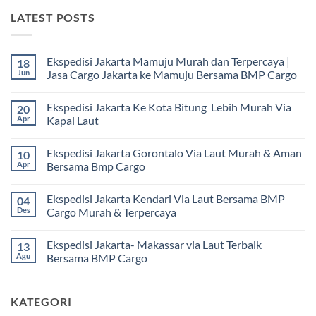
LATEST POSTS
Ekspedisi Jakarta Mamuju Murah dan Terpercaya |
18
Jun
Jasa Cargo Jakarta ke Mamuju Bersama BMP Cargo
Tak
ada
Ekspedisi Jakarta Ke Kota Bitung Lebih Murah Via
20
komentar
pada
Apr
Kapal Laut
Ekspedisi
Jakarta
Tak
Mamuju
ada
Ekspedisi Jakarta Gorontalo Via Laut Murah & Aman
10
Murah
komentar
dan
pada
Apr
Bersama Bmp Cargo
Terpercaya
Ekspedisi
|
Jakarta
Tak
Jasa
Ke
ada
Ekspedisi Jakarta Kendari Via Laut Bersama BMP
04
Cargo
Kota
komentar
Jakarta
Bitung
pada
Des
Cargo Murah & Terpercaya
ke
Lebih
Ekspedisi
Mamuju
Murah
Jakarta
Tak
Bersama
Via
Gorontalo
ada
Ekspedisi Jakarta- Makassar via Laut Terbaik
13
BMP
Kapal
Via
komentar
Cargo
Laut
Laut
pada
Agu
Bersama BMP Cargo
Murah
Ekspedisi
&
Jakarta
Tak
Aman
Kendari
ada
Bersama
Via
komentar
KATEGORI
Bmp
Laut
pada
Cargo
Bersama
Ekspedisi