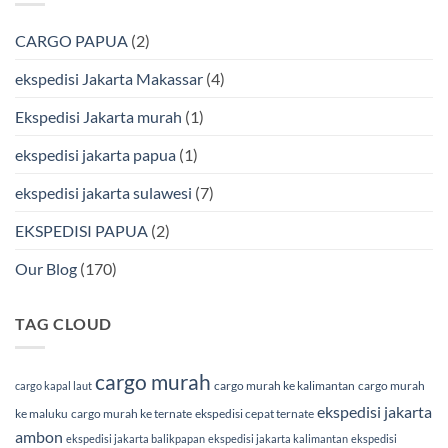
BMP
Jakarta-
Cargo
Makassar
Murah
via
CARGO PAPUA
(2)
&
Laut
Terpercaya
Terbaik
Bersama
ekspedisi Jakarta Makassar
(4)
BMP
Cargo
Ekspedisi Jakarta murah
(1)
ekspedisi jakarta papua
(1)
ekspedisi jakarta sulawesi
(7)
EKSPEDISI PAPUA
(2)
Our Blog
(170)
TAG CLOUD
cargo murah
cargo murah ke kalimantan
cargo murah
cargo kapal laut
ekspedisi jakarta
ke maluku
cargo murah ke ternate
ekspedisi cepat ternate
ambon
ekspedisi jakarta balikpapan
ekspedisi jakarta kalimantan
ekspedisi