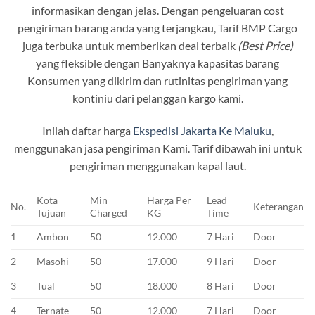
informasikan dengan jelas. Dengan pengeluaran cost
pengiriman barang anda yang terjangkau, Tarif BMP Cargo
juga terbuka untuk memberikan deal terbaik
(Best Price)
yang fleksible dengan Banyaknya kapasitas barang
Konsumen yang dikirim dan rutinitas pengiriman yang
kontiniu dari pelanggan kargo kami.
Inilah daftar harga
Ekspedisi Jakarta Ke Maluku
,
menggunakan jasa pengiriman Kami. Tarif dibawah ini untuk
pengiriman menggunakan kapal laut.
Kota
Min
Harga Per
Lead
No.
Keterangan
Tujuan
Charged
KG
Time
1
Ambon
50
12.000
7 Hari
Door
2
Masohi
50
17.000
9 Hari
Door
3
Tual
50
18.000
8 Hari
Door
4
Ternate
50
12.000
7 Hari
Door