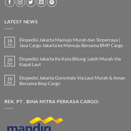
LATEST NEWS
Ekspedisi Jakarta Mamuju Murah dan Terpercaya |
18
Jun
Jasa Cargo Jakarta ke Mamuju Bersama BMP Cargo
Tak
ada
Ekspedisi Jakarta Ke Kota Bitung Lebih Murah Via
20
komentar
pada
Apr
Kapal Laut
Ekspedisi
Jakarta
Tak
Mamuju
ada
Ekspedisi Jakarta Gorontalo Via Laut Murah & Aman
10
Murah
komentar
dan
pada
Apr
Bersama Bmp Cargo
Terpercaya
Ekspedisi
|
Jakarta
Tak
Jasa
Ke
ada
Cargo
Kota
komentar
REK. PT . BINA MITRA PERKASA CARGO:
Jakarta
Bitung
pada
ke
Lebih
Ekspedisi
Mamuju
Murah
Jakarta
Bersama
Via
Gorontalo
BMP
Kapal
Via
Cargo
Laut
Laut
Murah
&
Aman