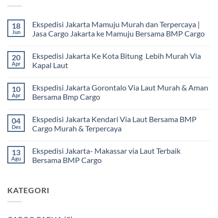
Ekspedisi Jakarta Mamuju Murah dan Terpercaya |
18
Jun
Jasa Cargo Jakarta ke Mamuju Bersama BMP Cargo
Tak
ada
Ekspedisi Jakarta Ke Kota Bitung Lebih Murah Via
20
komentar
pada
Apr
Kapal Laut
Ekspedisi
Jakarta
Tak
Mamuju
ada
Ekspedisi Jakarta Gorontalo Via Laut Murah & Aman
10
Murah
komentar
dan
pada
Apr
Bersama Bmp Cargo
Terpercaya
Ekspedisi
|
Jakarta
Tak
Jasa
Ke
ada
Ekspedisi Jakarta Kendari Via Laut Bersama BMP
04
Cargo
Kota
komentar
Jakarta
Bitung
pada
Des
Cargo Murah & Terpercaya
ke
Lebih
Ekspedisi
Mamuju
Murah
Jakarta
Tak
Bersama
Via
Gorontalo
ada
Ekspedisi Jakarta- Makassar via Laut Terbaik
13
BMP
Kapal
Via
komentar
Cargo
Laut
Laut
pada
Agu
Bersama BMP Cargo
Murah
Ekspedisi
&
Jakarta
Tak
Aman
Kendari
ada
Bersama
Via
komentar
KATEGORI
Bmp
Laut
pada
Cargo
Bersama
Ekspedisi
BMP
Jakarta-
Cargo
Makassar
Murah
via