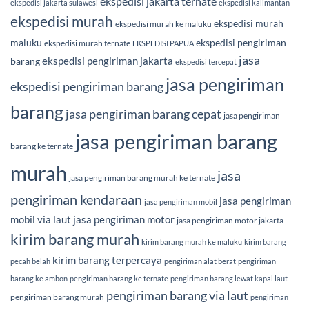
ekspedisi jakarta ternate
ekspedisi jakarta sulawesi
ekspedisi kalimantan
ekspedisi murah
ekspedisi murah
ekspedisi murah ke maluku
maluku
ekspedisi pengiriman
ekspedisi murah ternate
EKSPEDISI PAPUA
jasa
ekspedisi pengiriman jakarta
barang
ekspedisi tercepat
jasa pengiriman
ekspedisi pengiriman barang
barang
jasa pengiriman barang cepat
jasa pengiriman
jasa pengiriman barang
barang ke ternate
murah
jasa
jasa pengiriman barang murah ke ternate
pengiriman kendaraan
jasa pengiriman
jasa pengiriman mobil
mobil via laut
jasa pengiriman motor
jasa pengiriman motor jakarta
kirim barang murah
kirim barang murah ke maluku
kirim barang
kirim barang terpercaya
pecah belah
pengiriman alat berat
pengiriman
barang ke ambon
pengiriman barang ke ternate
pengiriman barang lewat kapal laut
pengiriman barang via laut
pengiriman barang murah
pengiriman