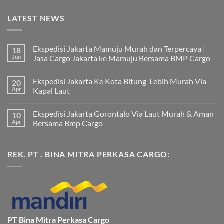
LATEST NEWS
Ekspedisi Jakarta Mamuju Murah dan Terpercaya |
18
Jun
Jasa Cargo Jakarta ke Mamuju Bersama BMP Cargo
Tak
ada
Ekspedisi Jakarta Ke Kota Bitung Lebih Murah Via
20
komentar
pada
Apr
Kapal Laut
Ekspedisi
Jakarta
Tak
Mamuju
ada
Ekspedisi Jakarta Gorontalo Via Laut Murah & Aman
10
Murah
komentar
dan
pada
Apr
Bersama Bmp Cargo
Terpercaya
Ekspedisi
|
Jakarta
Tak
Jasa
Ke
ada
Cargo
Kota
komentar
REK. PT . BINA MITRA PERKASA CARGO:
Jakarta
Bitung
pada
ke
Lebih
Ekspedisi
Mamuju
Murah
Jakarta
Bersama
Via
Gorontalo
BMP
Kapal
Via
Cargo
Laut
Laut
Murah
&
Aman
Bersama
Bmp
PT Bina Mitra Perkasa Cargo