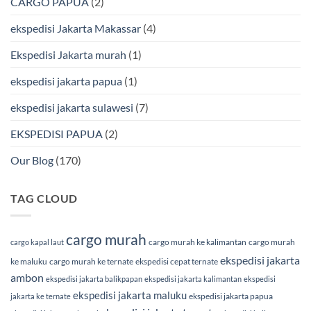
CARGO PAPUA
(2)
&
Laut
Terpercaya
Terbaik
Bersama
ekspedisi Jakarta Makassar
(4)
BMP
Cargo
Ekspedisi Jakarta murah
(1)
ekspedisi jakarta papua
(1)
ekspedisi jakarta sulawesi
(7)
EKSPEDISI PAPUA
(2)
Our Blog
(170)
TAG CLOUD
cargo murah
cargo murah ke kalimantan
cargo murah
cargo kapal laut
ekspedisi jakarta
ke maluku
cargo murah ke ternate
ekspedisi cepat ternate
ambon
ekspedisi jakarta balikpapan
ekspedisi jakarta kalimantan
ekspedisi
ekspedisi jakarta maluku
ekspedisi jakarta papua
jakarta ke ternate