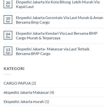
Ekspedisi Jakarta Ke Kota Bitung Lebih Murah Via
20
komentar
pada
Apr
Kapal Laut
Ekspedisi
Jakarta
Tak
Mamuju
ada
Ekspedisi Jakarta Gorontalo Via Laut Murah & Aman
10
Murah
komentar
dan
pada
Apr
Bersama Bmp Cargo
Terpercaya
Ekspedisi
|
Jakarta
Tak
Jasa
Ke
ada
Ekspedisi Jakarta Kendari Via Laut Bersama BMP
04
Cargo
Kota
komentar
Jakarta
Bitung
pada
Des
Cargo Murah & Terpercaya
ke
Lebih
Ekspedisi
Mamuju
Murah
Jakarta
Tak
Bersama
Via
Gorontalo
ada
Ekspedisi Jakarta- Makassar via Laut Terbaik
13
BMP
Kapal
Via
komentar
Cargo
Laut
Laut
pada
Agu
Bersama BMP Cargo
Murah
Ekspedisi
&
Jakarta
Tak
Aman
Kendari
ada
Bersama
Via
komentar
KATEGORI
Bmp
Laut
pada
Cargo
Bersama
Ekspedisi
BMP
Jakarta-
Cargo
Makassar
Murah
via
CARGO PAPUA
(2)
&
Laut
Terpercaya
Terbaik
Bersama
ekspedisi Jakarta Makassar
(4)
BMP
Cargo
Ekspedisi Jakarta murah
(1)