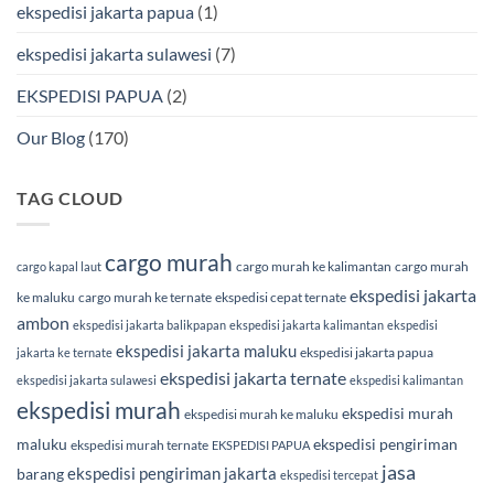
ekspedisi jakarta papua
(1)
ekspedisi jakarta sulawesi
(7)
EKSPEDISI PAPUA
(2)
Our Blog
(170)
TAG CLOUD
cargo murah
cargo murah ke kalimantan
cargo murah
cargo kapal laut
ekspedisi jakarta
ke maluku
cargo murah ke ternate
ekspedisi cepat ternate
ambon
ekspedisi jakarta balikpapan
ekspedisi jakarta kalimantan
ekspedisi
ekspedisi jakarta maluku
ekspedisi jakarta papua
jakarta ke ternate
ekspedisi jakarta ternate
ekspedisi jakarta sulawesi
ekspedisi kalimantan
ekspedisi murah
ekspedisi murah
ekspedisi murah ke maluku
maluku
ekspedisi pengiriman
ekspedisi murah ternate
EKSPEDISI PAPUA
jasa
ekspedisi pengiriman jakarta
barang
ekspedisi tercepat