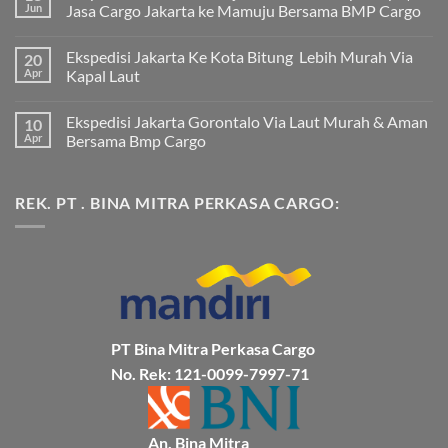
Jun
Jasa Cargo Jakarta ke Mamuju Bersama BMP Cargo
Tak
ada
Ekspedisi Jakarta Ke Kota Bitung Lebih Murah Via
20
komentar
pada
Apr
Kapal Laut
Ekspedisi
Jakarta
Tak
Mamuju
ada
Ekspedisi Jakarta Gorontalo Via Laut Murah & Aman
10
Murah
komentar
dan
pada
Apr
Bersama Bmp Cargo
Terpercaya
Ekspedisi
|
Jakarta
Tak
Jasa
Ke
ada
Cargo
Kota
komentar
REK. PT . BINA MITRA PERKASA CARGO:
Jakarta
Bitung
pada
ke
Lebih
Ekspedisi
Mamuju
Murah
Jakarta
Bersama
Via
Gorontalo
BMP
Kapal
Via
Cargo
Laut
Laut
Murah
&
Aman
Bersama
Bmp
Cargo
PT Bina Mitra Perkasa Cargo
No. Rek: 121-0099-7997-71
An. Bina Mitra