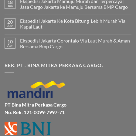
Ekspedisi Jakarta Mamuju Murah dan Terpercaya |
18
Jun
Jasa Cargo Jakarta ke Mamuju Bersama BMP Cargo
Tak
ada
Ekspedisi Jakarta Ke Kota Bitung Lebih Murah Via
20
komentar
pada
Apr
Kapal Laut
Ekspedisi
Jakarta
Tak
Mamuju
ada
Ekspedisi Jakarta Gorontalo Via Laut Murah & Aman
10
Murah
komentar
dan
pada
Apr
Bersama Bmp Cargo
Terpercaya
Ekspedisi
|
Jakarta
Tak
Jasa
Ke
ada
Cargo
Kota
komentar
REK. PT . BINA MITRA PERKASA CARGO:
Jakarta
Bitung
pada
ke
Lebih
Ekspedisi
Mamuju
Murah
Jakarta
Bersama
Via
Gorontalo
BMP
Kapal
Via
Cargo
Laut
Laut
Murah
&
Aman
Bersama
Bmp
PT Bina Mitra Perkasa Cargo
Cargo
No. Rek: 121-0099-7997-71