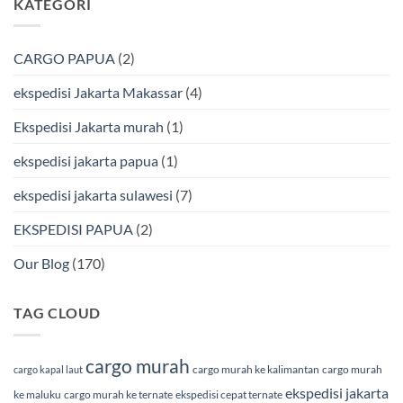
KATEGORI
Bmp
Laut
pada
Cargo
Bersama
Ekspedisi
BMP
Jakarta-
Cargo
Makassar
Murah
via
CARGO PAPUA
(2)
&
Laut
Terpercaya
Terbaik
Bersama
ekspedisi Jakarta Makassar
(4)
BMP
Cargo
Ekspedisi Jakarta murah
(1)
ekspedisi jakarta papua
(1)
ekspedisi jakarta sulawesi
(7)
EKSPEDISI PAPUA
(2)
Our Blog
(170)
TAG CLOUD
cargo murah
cargo murah ke kalimantan
cargo murah
cargo kapal laut
ekspedisi jakarta
ke maluku
cargo murah ke ternate
ekspedisi cepat ternate