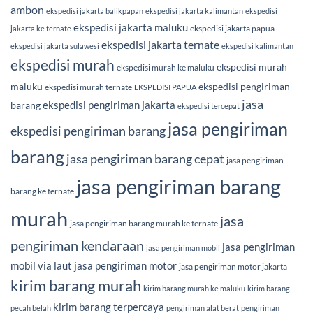
ambon
ekspedisi jakarta balikpapan
ekspedisi jakarta kalimantan
ekspedisi
ekspedisi jakarta maluku
ekspedisi jakarta papua
jakarta ke ternate
ekspedisi jakarta ternate
ekspedisi jakarta sulawesi
ekspedisi kalimantan
ekspedisi murah
ekspedisi murah
ekspedisi murah ke maluku
maluku
ekspedisi pengiriman
ekspedisi murah ternate
EKSPEDISI PAPUA
jasa
ekspedisi pengiriman jakarta
barang
ekspedisi tercepat
jasa pengiriman
ekspedisi pengiriman barang
barang
jasa pengiriman barang cepat
jasa pengiriman
jasa pengiriman barang
barang ke ternate
murah
jasa
jasa pengiriman barang murah ke ternate
pengiriman kendaraan
jasa pengiriman
jasa pengiriman mobil
mobil via laut
jasa pengiriman motor
jasa pengiriman motor jakarta
kirim barang murah
kirim barang murah ke maluku
kirim barang
kirim barang terpercaya
pecah belah
pengiriman alat berat
pengiriman