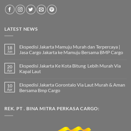
LATEST NEWS
Ekspedisi Jakarta Mamuju Murah dan Terpercaya |
18
Jun
Jasa Cargo Jakarta ke Mamuju Bersama BMP Cargo
Tak
ada
Ekspedisi Jakarta Ke Kota Bitung Lebih Murah Via
20
komentar
pada
Apr
Kapal Laut
Ekspedisi
Jakarta
Tak
Mamuju
ada
Ekspedisi Jakarta Gorontalo Via Laut Murah & Aman
10
Murah
komentar
dan
pada
Apr
Bersama Bmp Cargo
Terpercaya
Ekspedisi
|
Jakarta
Tak
Jasa
Ke
ada
Cargo
Kota
komentar
REK. PT . BINA MITRA PERKASA CARGO:
Jakarta
Bitung
pada
ke
Lebih
Ekspedisi
Mamuju
Murah
Jakarta
Bersama
Via
Gorontalo
BMP
Kapal
Via
Cargo
Laut
Laut
Murah