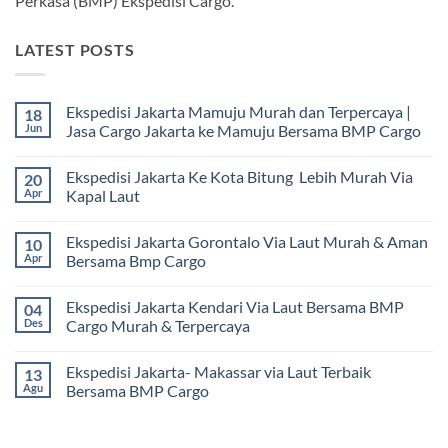
Perkasa (BMP) Ekspedisi Cargo.
LATEST POSTS
Ekspedisi Jakarta Mamuju Murah dan Terpercaya |
18
Jun
Jasa Cargo Jakarta ke Mamuju Bersama BMP Cargo
Tak
ada
Ekspedisi Jakarta Ke Kota Bitung Lebih Murah Via
20
komentar
pada
Apr
Kapal Laut
Ekspedisi
Jakarta
Tak
Mamuju
ada
Ekspedisi Jakarta Gorontalo Via Laut Murah & Aman
10
Murah
komentar
dan
pada
Apr
Bersama Bmp Cargo
Terpercaya
Ekspedisi
|
Jakarta
Tak
Jasa
Ke
ada
Ekspedisi Jakarta Kendari Via Laut Bersama BMP
04
Cargo
Kota
komentar
Jakarta
Bitung
pada
Des
Cargo Murah & Terpercaya
ke
Lebih
Ekspedisi
Mamuju
Murah
Jakarta
Tak
Bersama
Via
Gorontalo
ada
Ekspedisi Jakarta- Makassar via Laut Terbaik
13
BMP
Kapal
Via
komentar
Cargo
Laut
Laut
pada
Agu
Bersama BMP Cargo
Murah
Ekspedisi
&
Jakarta
Tak
Aman
Kendari
ada
Bersama
Via
komentar