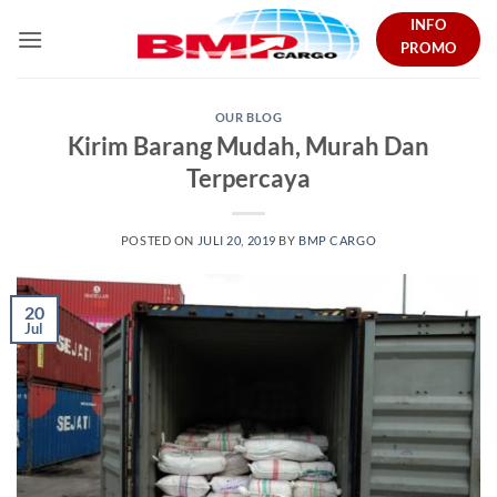
Skip
INFO
to
PROMO
content
OUR BLOG
Kirim Barang Mudah, Murah Dan
Terpercaya
POSTED ON
JULI 20, 2019
BY
BMP CARGO
20
Jul