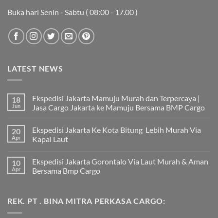
Buka hari Senin - Sabtu ( 08:00 - 17.00 )
LATEST NEWS
Ekspedisi Jakarta Mamuju Murah dan Terpercaya |
18
Jun
Jasa Cargo Jakarta ke Mamuju Bersama BMP Cargo
Tak
ada
Ekspedisi Jakarta Ke Kota Bitung Lebih Murah Via
20
komentar
pada
Apr
Kapal Laut
Ekspedisi
Jakarta
Tak
Mamuju
ada
Ekspedisi Jakarta Gorontalo Via Laut Murah & Aman
10
Murah
komentar
dan
pada
Apr
Bersama Bmp Cargo
Terpercaya
Ekspedisi
|
Jakarta
Tak
Jasa
Ke
ada
Cargo
Kota
komentar
REK. PT . BINA MITRA PERKASA CARGO:
Jakarta
Bitung
pada
ke
Lebih
Ekspedisi
Mamuju
Murah
Jakarta