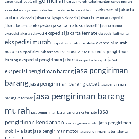
cargo murah
cargo murah ke kalimantan
cargo murah
cargo kapal laut
ekspedisi jakarta
ke maluku
cargo murah ke ternate
ekspedisi cepat ternate
ambon
ekspedisi jakarta balikpapan
ekspedisi jakarta kalimantan
ekspedisi
ekspedisi jakarta maluku
ekspedisi jakarta papua
jakarta ke ternate
ekspedisi jakarta ternate
ekspedisi jakarta sulawesi
ekspedisi kalimantan
ekspedisi murah
ekspedisi murah
ekspedisi murah ke maluku
maluku
ekspedisi pengiriman
ekspedisi murah ternate
EKSPEDISI PAPUA
jasa
ekspedisi pengiriman jakarta
barang
ekspedisi tercepat
jasa pengiriman
ekspedisi pengiriman barang
barang
jasa pengiriman barang cepat
jasa pengiriman
jasa pengiriman barang
barang ke ternate
murah
jasa
jasa pengiriman barang murah ke ternate
pengiriman kendaraan
jasa pengiriman
jasa pengiriman mobil
mobil via laut
jasa pengiriman motor
jasa pengiriman motor jakarta