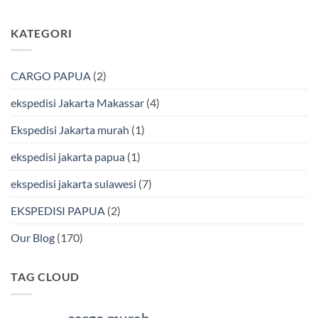
&
Jakarta
Tak
Aman
Kendari
ada
Bersama
Via
komentar
KATEGORI
Bmp
Laut
pada
Cargo
Bersama
Ekspedisi
BMP
Jakarta-
Cargo
Makassar
Murah
via
CARGO PAPUA
(2)
&
Laut
Terpercaya
Terbaik
Bersama
ekspedisi Jakarta Makassar
(4)
BMP
Cargo
Ekspedisi Jakarta murah
(1)
ekspedisi jakarta papua
(1)
ekspedisi jakarta sulawesi
(7)
EKSPEDISI PAPUA
(2)
Our Blog
(170)
TAG CLOUD