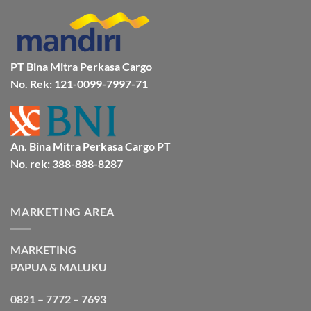
Bersama
Via
Gorontalo
BMP
Kapal
Via
Cargo
Laut
Laut
Murah
&
Aman
Bersama
Bmp
PT Bina Mitra Perkasa Cargo
Cargo
No. Rek: 121-0099-7997-71
An. Bina Mitra Perkasa Cargo PT
No. rek: 388-888-8287
MARKETING AREA
MARKETING
PAPUA & MALUKU
0821 – 7772 – 7693