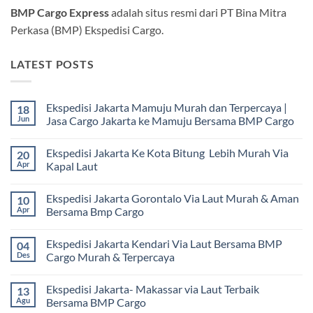
BMP Cargo Express
adalah situs resmi dari PT Bina Mitra
Perkasa (BMP) Ekspedisi Cargo.
LATEST POSTS
Ekspedisi Jakarta Mamuju Murah dan Terpercaya |
18
Jun
Jasa Cargo Jakarta ke Mamuju Bersama BMP Cargo
Tak
ada
Ekspedisi Jakarta Ke Kota Bitung Lebih Murah Via
20
komentar
pada
Apr
Kapal Laut
Ekspedisi
Jakarta
Tak
Mamuju
ada
Ekspedisi Jakarta Gorontalo Via Laut Murah & Aman
10
Murah
komentar
dan
pada
Apr
Bersama Bmp Cargo
Terpercaya
Ekspedisi
|
Jakarta
Tak
Jasa
Ke
ada
Ekspedisi Jakarta Kendari Via Laut Bersama BMP
04
Cargo
Kota
komentar
Jakarta
Bitung
pada
Des
Cargo Murah & Terpercaya
ke
Lebih
Ekspedisi
Mamuju
Murah
Jakarta
Tak
Bersama
Via
Gorontalo
ada
Ekspedisi Jakarta- Makassar via Laut Terbaik
13
BMP
Kapal
Via
komentar
Cargo
Laut
Laut
pada
Agu
Bersama BMP Cargo
Murah
Ekspedisi