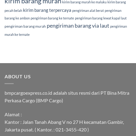
kirim barang murah
kirim barang murah ke maluku
kirim barang
kirim barang terpercaya
pecah belah
pengiriman alat berat
pengiriman
barang ke ambon
pengiriman barang ke ternate
pengiriman barang lewat kapal laut
pengiriman barang via laut
pengiriman barang murah
pengiriman
murah ke ternate
ABOUT US
bmpcargoexpress.co.id adalah situs resmi dari PT Bina Mitra
Perkasa Cargo (BMP Cargo)
Alamat :
Kantor : Jalan Tanah Abang V no 27 H kecamatan Gambir,
Jakarta pusat. ( Kantor. : 021-3455-420 )