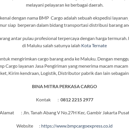
melayani pelayaran ke berbagai daerah.
dikenal dengan nama BMP Cargo adalah sebuah ekspedisi layanan j
mur siap berperan dalam bidang transportasi distribusi barang an
rang antar pulau profesional terpercaya dengan harga termurah.
di Maluku salah satunya ialah
Kota Ternate
ntuk mengirimkan cargo barang anda ke Maluku. Dengan menggun
mp Cargo layanan Jasa Pengiriman yang menerima macam macam ba
ket, Kirim kendraan, Logistik, Distributor pabrik dan lain sebagain
BINA MITRA PERKASA CARGO
Kontak :
0812 2215 2977
Alamat : Jln. Tanah Abang V No.27H Kec. Gambir Jakarta Pusa
Website :
https://www.bmpcargoexpress.co.id