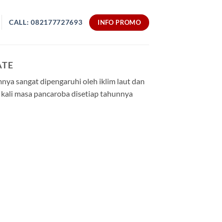
CALL: 082177727693
INFO PROMO
ATE
nya sangat dipengaruhi oleh iklim laut dan
a kali masa pancaroba disetiap tahunnya