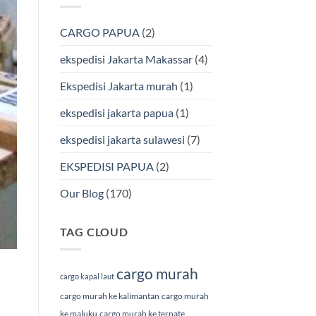
Jakarta-
&
Makassar
Terpercaya
via
CARGO PAPUA
(2)
Laut
Terbaik
Bersama
ekspedisi Jakarta Makassar
(4)
BMP
Cargo
Ekspedisi Jakarta murah
(1)
ekspedisi jakarta papua
(1)
ekspedisi jakarta sulawesi
(7)
EKSPEDISI PAPUA
(2)
Our Blog
(170)
TAG CLOUD
cargo murah
cargo kapal laut
cargo murah ke kalimantan
cargo murah
ke maluku
cargo murah ke ternate