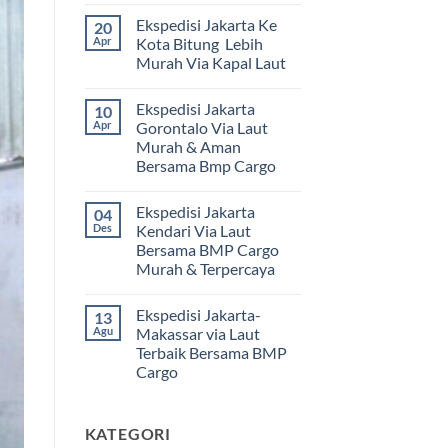
ada
Ekspedisi Jakarta Ke
20
komentar
pada
Apr
Kota Bitung Lebih
Ekspedisi
Murah Via Kapal Laut
Jakarta
Mamuju
Tak
Murah
ada
dan
Ekspedisi Jakarta
10
komentar
Terpercaya
pada
Apr
Gorontalo Via Laut
|
Ekspedisi
Jasa
Murah & Aman
Jakarta
Cargo
Ke
Bersama Bmp Cargo
Jakarta
Kota
ke
Bitung
Tak
Mamuju
Lebih
ada
Bersama
Ekspedisi Jakarta
04
Murah
komentar
BMP
pada
Via
Des
Kendari Via Laut
Cargo
Ekspedisi
Kapal
Bersama BMP Cargo
Jakarta
Laut
Gorontalo
Murah & Terpercaya
Via
Laut
Tak
Murah
ada
Ekspedisi Jakarta-
13
&
komentar
pada
Aman
Agu
Makassar via Laut
Ekspedisi
Bersama
Terbaik Bersama BMP
Jakarta
Bmp
Kendari
Cargo
Cargo
Via
Laut
Tak
Bersama
ada
BMP
komentar
KATEGORI
pada
Cargo
Ekspedisi
Murah