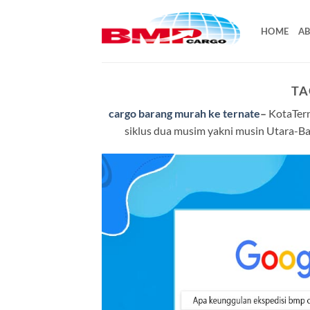
Skip
to
HOME
AB
content
TA
cargo barang murah ke ternate
–
KotaTerna
siklus dua musim yakni musin Utara-Bar