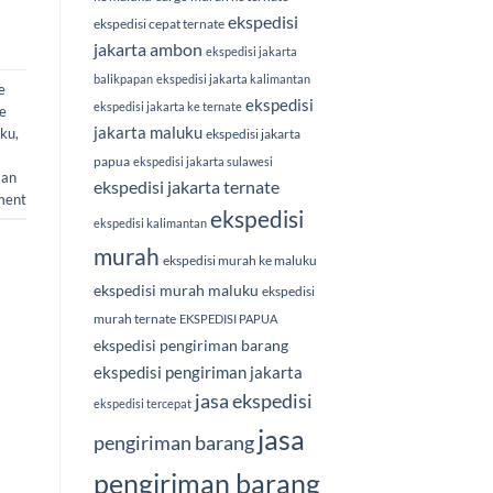
ekspedisi
ekspedisi cepat ternate
jakarta ambon
ekspedisi jakarta
balikpapan
ekspedisi jakarta kalimantan
e
ekspedisi
ekspedisi jakarta ke ternate
e
jakarta maluku
uku
,
ekspedisi jakarta
papua
ekspedisi jakarta sulawesi
man
ekspedisi jakarta ternate
ment
ekspedisi
ekspedisi kalimantan
murah
ekspedisi murah ke maluku
ekspedisi murah maluku
ekspedisi
murah ternate
EKSPEDISI PAPUA
ekspedisi pengiriman barang
ekspedisi pengiriman jakarta
jasa ekspedisi
ekspedisi tercepat
jasa
pengiriman barang
pengiriman barang