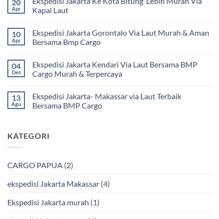
Ekspedisi Jakarta Ke Kota Bitung Lebih Murah Via
20
komentar
pada
Apr
Kapal Laut
Ekspedisi
Jakarta
Tak
Mamuju
ada
Ekspedisi Jakarta Gorontalo Via Laut Murah & Aman
10
Murah
komentar
dan
pada
Apr
Bersama Bmp Cargo
Terpercaya
Ekspedisi
|
Jakarta
Tak
Jasa
Ke
ada
Ekspedisi Jakarta Kendari Via Laut Bersama BMP
04
Cargo
Kota
komentar
Jakarta
Bitung
pada
Des
Cargo Murah & Terpercaya
ke
Lebih
Ekspedisi
Mamuju
Murah
Jakarta
Tak
Bersama
Via
Gorontalo
ada
Ekspedisi Jakarta- Makassar via Laut Terbaik
13
BMP
Kapal
Via
komentar
Cargo
Laut
Laut
pada
Agu
Bersama BMP Cargo
Murah
Ekspedisi
&
Jakarta
Tak
Aman
Kendari
ada
Bersama
Via
komentar
KATEGORI
Bmp
Laut
pada
Cargo
Bersama
Ekspedisi
BMP
Jakarta-
Cargo
Makassar
Murah
via
CARGO PAPUA
(2)
&
Laut
Terpercaya
Terbaik
Bersama
ekspedisi Jakarta Makassar
(4)
BMP
Cargo
Ekspedisi Jakarta murah
(1)