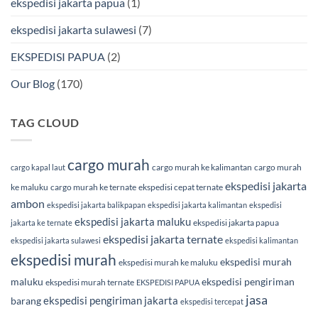
ekspedisi jakarta papua
(1)
ekspedisi jakarta sulawesi
(7)
EKSPEDISI PAPUA
(2)
Our Blog
(170)
TAG CLOUD
cargo murah
cargo murah ke kalimantan
cargo murah
cargo kapal laut
ekspedisi jakarta
ke maluku
cargo murah ke ternate
ekspedisi cepat ternate
ambon
ekspedisi jakarta balikpapan
ekspedisi jakarta kalimantan
ekspedisi
ekspedisi jakarta maluku
ekspedisi jakarta papua
jakarta ke ternate
ekspedisi jakarta ternate
ekspedisi jakarta sulawesi
ekspedisi kalimantan
ekspedisi murah
ekspedisi murah
ekspedisi murah ke maluku
maluku
ekspedisi pengiriman
ekspedisi murah ternate
EKSPEDISI PAPUA
jasa
ekspedisi pengiriman jakarta
barang
ekspedisi tercepat