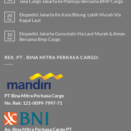
Jun
Jasa Cargo Jakarta ke Mamuju Bersama BMP Cargo
Tak
ada
Ekspedisi Jakarta Ke Kota Bitung Lebih Murah Via
20
komentar
pada
Apr
Kapal Laut
Ekspedisi
Jakarta
Tak
Mamuju
ada
Ekspedisi Jakarta Gorontalo Via Laut Murah & Aman
10
Murah
komentar
dan
pada
Apr
Bersama Bmp Cargo
Terpercaya
Ekspedisi
|
Jakarta
Tak
Jasa
Ke
ada
Cargo
Kota
komentar
REK. PT . BINA MITRA PERKASA CARGO:
Jakarta
Bitung
pada
ke
Lebih
Ekspedisi
Mamuju
Murah
Jakarta
Bersama
Via
Gorontalo
BMP
Kapal
Via
Cargo
Laut
Laut
Murah
&
Aman
Bersama
Bmp
PT Bina Mitra Perkasa Cargo
Cargo
No. Rek: 121-0099-7997-71
An. Bina Mitra Perkasa Cargo PT