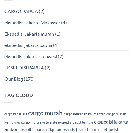
BMP
Jakarta-
Cargo
Makassar
Murah
via
CARGO PAPUA
(2)
&
Laut
Terpercaya
Terbaik
Bersama
ekspedisi Jakarta Makassar
(4)
BMP
Cargo
Ekspedisi Jakarta murah
(1)
ekspedisi jakarta papua
(1)
ekspedisi jakarta sulawesi
(7)
EKSPEDISI PAPUA
(2)
Our Blog
(170)
TAG CLOUD
cargo murah
cargo murah ke kalimantan
cargo murah
cargo kapal laut
ekspedisi jakarta
ke maluku
cargo murah ke ternate
ekspedisi cepat ternate
ambon
ekspedisi jakarta balikpapan
ekspedisi jakarta kalimantan
ekspedisi