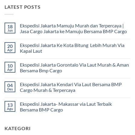
LATEST POSTS
Ekspedisi Jakarta Mamuju Murah dan Terpercaya |
18
Jun
Jasa Cargo Jakarta ke Mamuju Bersama BMP Cargo
Tak
ada
Ekspedisi Jakarta Ke Kota Bitung Lebih Murah Via
20
komentar
pada
Apr
Kapal Laut
Ekspedisi
Jakarta
Tak
Mamuju
ada
Ekspedisi Jakarta Gorontalo Via Laut Murah & Aman
10
Murah
komentar
dan
pada
Apr
Bersama Bmp Cargo
Terpercaya
Ekspedisi
|
Jakarta
Tak
Jasa
Ke
ada
Ekspedisi Jakarta Kendari Via Laut Bersama BMP
04
Cargo
Kota
komentar
Jakarta
Bitung
pada
Des
Cargo Murah & Terpercaya
ke
Lebih
Ekspedisi
Mamuju
Murah
Jakarta
Tak
Bersama
Via
Gorontalo
ada
Ekspedisi Jakarta- Makassar via Laut Terbaik
13
BMP
Kapal
Via
komentar
Cargo
Laut
Laut
pada
Agu
Bersama BMP Cargo
Murah
Ekspedisi
&
Jakarta
Tak
Aman
Kendari
ada
Bersama
Via
komentar
KATEGORI
Bmp
Laut
pada
Cargo
Bersama
Ekspedisi