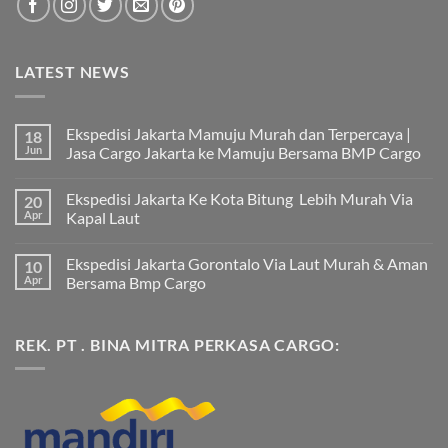
LATEST NEWS
Ekspedisi Jakarta Mamuju Murah dan Terpercaya |
18
Jun
Jasa Cargo Jakarta ke Mamuju Bersama BMP Cargo
Tak
ada
Ekspedisi Jakarta Ke Kota Bitung Lebih Murah Via
20
komentar
pada
Apr
Kapal Laut
Ekspedisi
Jakarta
Tak
Mamuju
ada
Ekspedisi Jakarta Gorontalo Via Laut Murah & Aman
10
Murah
komentar
dan
pada
Apr
Bersama Bmp Cargo
Terpercaya
Ekspedisi
|
Jakarta
Tak
Jasa
Ke
ada
Cargo
Kota
komentar
REK. PT . BINA MITRA PERKASA CARGO:
Jakarta
Bitung
pada
ke
Lebih
Ekspedisi
Mamuju
Murah
Jakarta
Bersama
Via
Gorontalo
BMP
Kapal
Via
Cargo
Laut
Laut
Murah
&
Aman