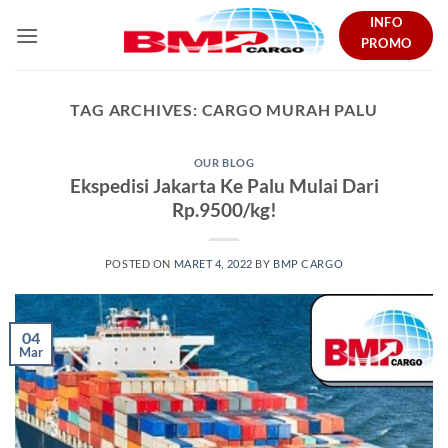
Skip
INFO
to
PROMO
content
TAG ARCHIVES:
CARGO MURAH PALU
OUR BLOG
Ekspedisi Jakarta Ke Palu Mulai Dari
Rp.9500/kg!
POSTED ON
MARET 4, 2022
BY
BMP CARGO
04
Mar