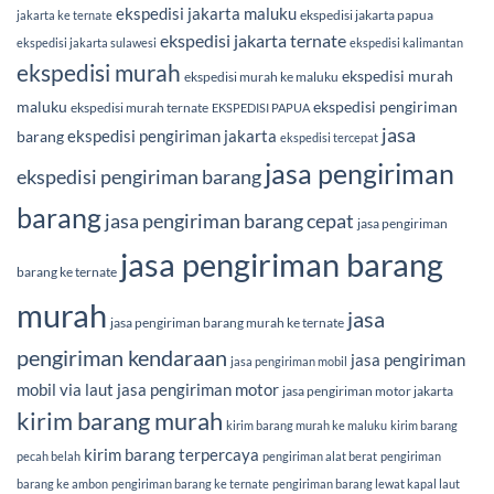
ekspedisi jakarta maluku
ekspedisi jakarta papua
jakarta ke ternate
ekspedisi jakarta ternate
ekspedisi jakarta sulawesi
ekspedisi kalimantan
ekspedisi murah
ekspedisi murah
ekspedisi murah ke maluku
maluku
ekspedisi pengiriman
ekspedisi murah ternate
EKSPEDISI PAPUA
jasa
ekspedisi pengiriman jakarta
barang
ekspedisi tercepat
jasa pengiriman
ekspedisi pengiriman barang
barang
jasa pengiriman barang cepat
jasa pengiriman
jasa pengiriman barang
barang ke ternate
murah
jasa
jasa pengiriman barang murah ke ternate
pengiriman kendaraan
jasa pengiriman
jasa pengiriman mobil
mobil via laut
jasa pengiriman motor
jasa pengiriman motor jakarta
kirim barang murah
kirim barang murah ke maluku
kirim barang
kirim barang terpercaya
pecah belah
pengiriman alat berat
pengiriman
barang ke ambon
pengiriman barang ke ternate
pengiriman barang lewat kapal laut