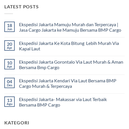
LATEST POSTS
Ekspedisi Jakarta Mamuju Murah dan Terpercaya |
18
Jun
Jasa Cargo Jakarta ke Mamuju Bersama BMP Cargo
Tak
ada
Ekspedisi Jakarta Ke Kota Bitung Lebih Murah Via
20
komentar
pada
Apr
Kapal Laut
Ekspedisi
Jakarta
Tak
Mamuju
ada
Ekspedisi Jakarta Gorontalo Via Laut Murah & Aman
10
Murah
komentar
dan
pada
Apr
Bersama Bmp Cargo
Terpercaya
Ekspedisi
|
Jakarta
Tak
Jasa
Ke
ada
Ekspedisi Jakarta Kendari Via Laut Bersama BMP
04
Cargo
Kota
komentar
Jakarta
Bitung
pada
Des
Cargo Murah & Terpercaya
ke
Lebih
Ekspedisi
Mamuju
Murah
Jakarta
Tak
Bersama
Via
Gorontalo
ada
Ekspedisi Jakarta- Makassar via Laut Terbaik
13
BMP
Kapal
Via
komentar
Cargo
Laut
Laut
pada
Agu
Bersama BMP Cargo
Murah
Ekspedisi
&
Jakarta
Tak
Aman
Kendari
ada
Bersama
Via
komentar
KATEGORI
Bmp
Laut
pada
Cargo
Bersama
Ekspedisi