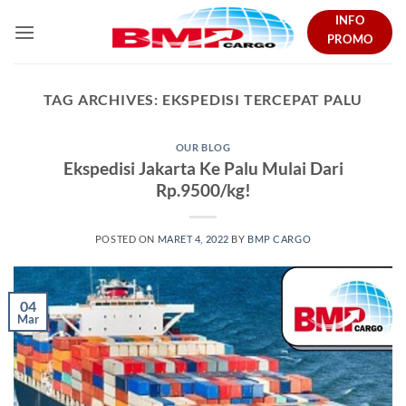
Skip
INFO
to
PROMO
content
TAG ARCHIVES:
EKSPEDISI TERCEPAT PALU
OUR BLOG
Ekspedisi Jakarta Ke Palu Mulai Dari
Rp.9500/kg!
POSTED ON
MARET 4, 2022
BY
BMP CARGO
04
Mar