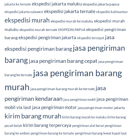
ekspedisi jakarta maluku
ekspedisi jakarta papua
jakarta ke ternate
ekspedisi jakarta ternate
ekspedisi jakarta sulawesi
ekspedisi kalimantan
ekspedisi murah
ekspedisi murah
ekspedisi murah ke maluku
maluku
ekspedisi pengiriman
ekspedisi murah ternate
EKSPEDISI PAPUA
jasa
ekspedisi pengiriman jakarta
barang
ekspedisi tercepat
jasa pengiriman
ekspedisi pengiriman barang
barang
jasa pengiriman barang cepat
jasa pengiriman
jasa pengiriman barang
barang ke ternate
murah
jasa
jasa pengiriman barang murah ke ternate
pengiriman kendaraan
jasa pengiriman
jasa pengiriman mobil
mobil via laut
jasa pengiriman motor
jasa pengiriman motor jakarta
kirim barang murah
kirim barang murah ke maluku
kirim barang
kirim barang terpercaya
pecah belah
pengiriman alat berat
pengiriman
barang ke ambon
pengiriman barang ke ternate
pengiriman barang lewat kapal laut