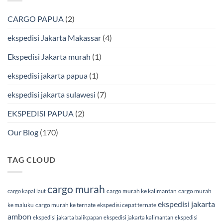
BMP
Jakarta-
Cargo
Makassar
Murah
via
CARGO PAPUA
(2)
&
Laut
Terpercaya
Terbaik
Bersama
ekspedisi Jakarta Makassar
(4)
BMP
Cargo
Ekspedisi Jakarta murah
(1)
ekspedisi jakarta papua
(1)
ekspedisi jakarta sulawesi
(7)
EKSPEDISI PAPUA
(2)
Our Blog
(170)
TAG CLOUD
cargo murah
cargo murah ke kalimantan
cargo murah
cargo kapal laut
ekspedisi jakarta
ke maluku
cargo murah ke ternate
ekspedisi cepat ternate
ambon
ekspedisi jakarta balikpapan
ekspedisi jakarta kalimantan
ekspedisi