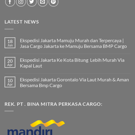
LATEST NEWS
Ekspedisi Jakarta Mamuju Murah dan Terpercaya |
18
Jun
Jasa Cargo Jakarta ke Mamuju Bersama BMP Cargo
Tak
ada
Ekspedisi Jakarta Ke Kota Bitung Lebih Murah Via
20
komentar
pada
Apr
Kapal Laut
Ekspedisi
Jakarta
Tak
Mamuju
ada
Ekspedisi Jakarta Gorontalo Via Laut Murah & Aman
10
Murah
komentar
dan
pada
Apr
Bersama Bmp Cargo
Terpercaya
Ekspedisi
|
Jakarta
Tak
Jasa
Ke
ada
Cargo
Kota
komentar
REK. PT . BINA MITRA PERKASA CARGO:
Jakarta
Bitung
pada
ke
Lebih
Ekspedisi
Mamuju
Murah
Jakarta
Bersama
Via
Gorontalo
BMP
Kapal
Via
Cargo
Laut
Laut
Murah
&
Aman