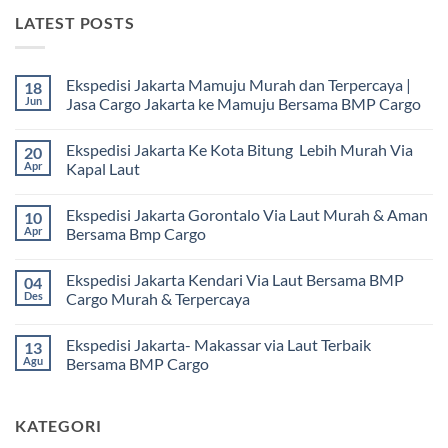
LATEST POSTS
Ekspedisi Jakarta Mamuju Murah dan Terpercaya |
18
Jun
Jasa Cargo Jakarta ke Mamuju Bersama BMP Cargo
Tak
ada
Ekspedisi Jakarta Ke Kota Bitung Lebih Murah Via
20
komentar
pada
Apr
Kapal Laut
Ekspedisi
Jakarta
Tak
Mamuju
ada
Ekspedisi Jakarta Gorontalo Via Laut Murah & Aman
10
Murah
komentar
dan
pada
Apr
Bersama Bmp Cargo
Terpercaya
Ekspedisi
|
Jakarta
Tak
Jasa
Ke
ada
Ekspedisi Jakarta Kendari Via Laut Bersama BMP
04
Cargo
Kota
komentar
Jakarta
Bitung
pada
Des
Cargo Murah & Terpercaya
ke
Lebih
Ekspedisi
Mamuju
Murah
Jakarta
Tak
Bersama
Via
Gorontalo
ada
Ekspedisi Jakarta- Makassar via Laut Terbaik
13
BMP
Kapal
Via
komentar
Cargo
Laut
Laut
pada
Agu
Bersama BMP Cargo
Murah
Ekspedisi
&
Jakarta
Tak
Aman
Kendari
ada
Bersama
Via
komentar
KATEGORI
Bmp
Laut
pada
Cargo
Bersama
Ekspedisi