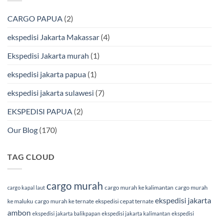
BMP
Jakarta-
Cargo
Makassar
Murah
via
CARGO PAPUA
(2)
&
Laut
Terpercaya
Terbaik
Bersama
ekspedisi Jakarta Makassar
(4)
BMP
Cargo
Ekspedisi Jakarta murah
(1)
ekspedisi jakarta papua
(1)
ekspedisi jakarta sulawesi
(7)
EKSPEDISI PAPUA
(2)
Our Blog
(170)
TAG CLOUD
cargo murah
cargo murah ke kalimantan
cargo murah
cargo kapal laut
ekspedisi jakarta
ke maluku
cargo murah ke ternate
ekspedisi cepat ternate
ambon
ekspedisi jakarta balikpapan
ekspedisi jakarta kalimantan
ekspedisi