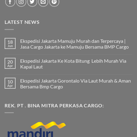
LATEST NEWS
Ekspedisi Jakarta Mamuju Murah dan Terpercaya |
18
Jun
Jasa Cargo Jakarta ke Mamuju Bersama BMP Cargo
Tak
ada
Ekspedisi Jakarta Ke Kota Bitung Lebih Murah Via
20
komentar
pada
Apr
Kapal Laut
Ekspedisi
Jakarta
Tak
Mamuju
ada
Ekspedisi Jakarta Gorontalo Via Laut Murah & Aman
10
Murah
komentar
dan
pada
Apr
Bersama Bmp Cargo
Terpercaya
Ekspedisi
|
Jakarta
Tak
Jasa
Ke
ada
Cargo
Kota
komentar
REK. PT . BINA MITRA PERKASA CARGO:
Jakarta
Bitung
pada
ke
Lebih
Ekspedisi
Mamuju
Murah
Jakarta
Bersama
Via
Gorontalo
BMP
Kapal
Via
Cargo
Laut
Laut
Murah
&
Aman