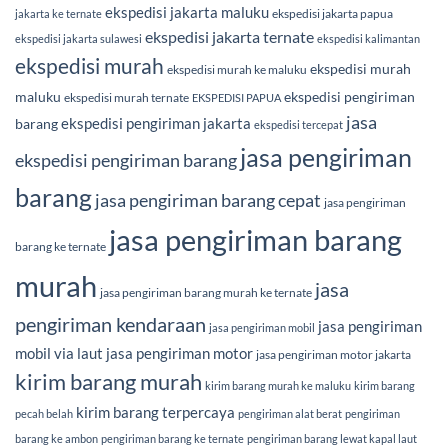
ekspedisi jakarta maluku
ekspedisi jakarta papua
jakarta ke ternate
ekspedisi jakarta ternate
ekspedisi jakarta sulawesi
ekspedisi kalimantan
ekspedisi murah
ekspedisi murah
ekspedisi murah ke maluku
maluku
ekspedisi pengiriman
ekspedisi murah ternate
EKSPEDISI PAPUA
jasa
ekspedisi pengiriman jakarta
barang
ekspedisi tercepat
jasa pengiriman
ekspedisi pengiriman barang
barang
jasa pengiriman barang cepat
jasa pengiriman
jasa pengiriman barang
barang ke ternate
murah
jasa
jasa pengiriman barang murah ke ternate
pengiriman kendaraan
jasa pengiriman
jasa pengiriman mobil
mobil via laut
jasa pengiriman motor
jasa pengiriman motor jakarta
kirim barang murah
kirim barang murah ke maluku
kirim barang
kirim barang terpercaya
pecah belah
pengiriman alat berat
pengiriman
barang ke ambon
pengiriman barang ke ternate
pengiriman barang lewat kapal laut