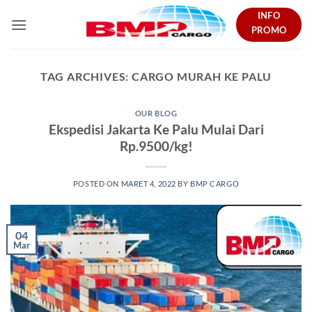
Skip
INFO
to
PROMO
content
TAG ARCHIVES:
CARGO MURAH KE PALU
OUR BLOG
Ekspedisi Jakarta Ke Palu Mulai Dari
Rp.9500/kg!
POSTED ON
MARET 4, 2022
BY
BMP CARGO
04
Mar