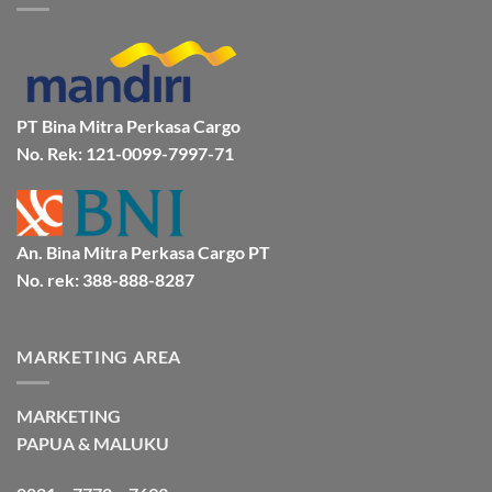
Mamuju
Murah
Jakarta
Bersama
Via
Gorontalo
BMP
Kapal
Via
Cargo
Laut
Laut
Murah
&
Aman
Bersama
Bmp
PT Bina Mitra Perkasa Cargo
Cargo
No. Rek: 121-0099-7997-71
An. Bina Mitra Perkasa Cargo PT
No. rek: 388-888-8287
MARKETING AREA
MARKETING
PAPUA & MALUKU