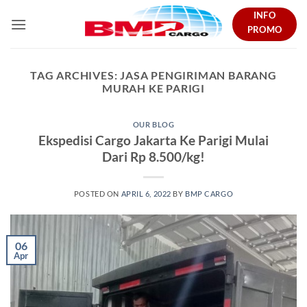
Skip
INFO
to
PROMO
content
TAG ARCHIVES:
JASA PENGIRIMAN BARANG
MURAH KE PARIGI
OUR BLOG
Ekspedisi Cargo Jakarta Ke Parigi Mulai
Dari Rp 8.500/kg!
POSTED ON
APRIL 6, 2022
BY
BMP CARGO
06
Apr