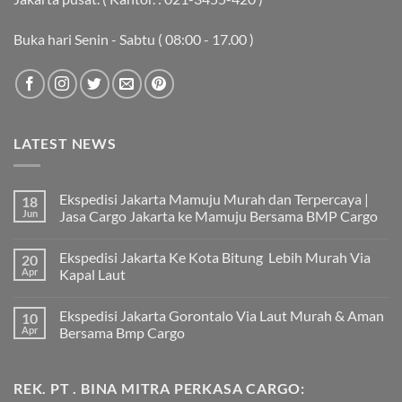
Buka hari Senin - Sabtu ( 08:00 - 17.00 )
LATEST NEWS
Ekspedisi Jakarta Mamuju Murah dan Terpercaya |
18
Jun
Jasa Cargo Jakarta ke Mamuju Bersama BMP Cargo
Tak
ada
Ekspedisi Jakarta Ke Kota Bitung Lebih Murah Via
20
komentar
pada
Apr
Kapal Laut
Ekspedisi
Jakarta
Tak
Mamuju
ada
Ekspedisi Jakarta Gorontalo Via Laut Murah & Aman
10
Murah
komentar
dan
pada
Apr
Bersama Bmp Cargo
Terpercaya
Ekspedisi
|
Jakarta
Tak
Jasa
Ke
ada
Cargo
Kota
komentar
REK. PT . BINA MITRA PERKASA CARGO:
Jakarta
Bitung
pada
ke
Lebih
Ekspedisi