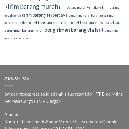
kirim barang murah
kirim barang murah ke maluku
kirim barang
kirim barang terpercaya
pecah belah
pengiriman alat berat
pengiriman
barang ke ambon
pengiriman barang ke ternate
pengiriman barang lewat kapal laut
pengiriman barang via laut
pengiriman barang murah
pengiriman
murah ke ternate
ABOUT US
bmpcargoexpress.co.id adalah situs resmi dari PT Bina Mitra
Perkasa Cargo (BMP Cargo)
Alamat :
Kantor : Jalan Tanah Abang V no 27 H kecamatan Gambir,
Jakarta pusat. ( Kantor. : 021-3455-420 )