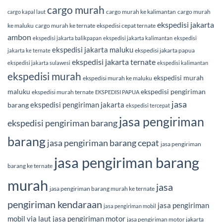
cargo murah
cargo murah ke kalimantan
cargo murah
cargo kapal laut
ekspedisi jakarta
ke maluku
cargo murah ke ternate
ekspedisi cepat ternate
ambon
ekspedisi jakarta balikpapan
ekspedisi jakarta kalimantan
ekspedisi
ekspedisi jakarta maluku
ekspedisi jakarta papua
jakarta ke ternate
ekspedisi jakarta ternate
ekspedisi jakarta sulawesi
ekspedisi kalimantan
ekspedisi murah
ekspedisi murah
ekspedisi murah ke maluku
maluku
ekspedisi pengiriman
ekspedisi murah ternate
EKSPEDISI PAPUA
jasa
ekspedisi pengiriman jakarta
barang
ekspedisi tercepat
jasa pengiriman
ekspedisi pengiriman barang
barang
jasa pengiriman barang cepat
jasa pengiriman
jasa pengiriman barang
barang ke ternate
murah
jasa
jasa pengiriman barang murah ke ternate
pengiriman kendaraan
jasa pengiriman
jasa pengiriman mobil
mobil via laut
jasa pengiriman motor
jasa pengiriman motor jakarta