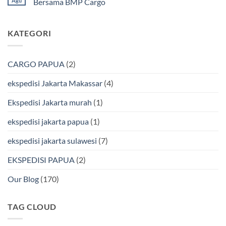
Agu
Bersama BMP Cargo
Murah
Ekspedisi
&
Jakarta
Tak
Aman
Kendari
ada
Bersama
Via
komentar
KATEGORI
Bmp
Laut
pada
Cargo
Bersama
Ekspedisi
BMP
Jakarta-
Cargo
Makassar
Murah
via
CARGO PAPUA
(2)
&
Laut
Terpercaya
Terbaik
Bersama
ekspedisi Jakarta Makassar
(4)
BMP
Cargo
Ekspedisi Jakarta murah
(1)
ekspedisi jakarta papua
(1)
ekspedisi jakarta sulawesi
(7)
EKSPEDISI PAPUA
(2)
Our Blog
(170)
TAG CLOUD