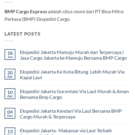
BMP Cargo Express
adalah situs resmi dari PT Bina Mitra
Perkasa (BMP) Ekspedisi Cargo.
LATEST POSTS
Ekspedisi Jakarta Mamuju Murah dan Terpercaya |
18
Jun
Jasa Cargo Jakarta ke Mamuju Bersama BMP Cargo
Tak
ada
Ekspedisi Jakarta Ke Kota Bitung Lebih Murah Via
20
komentar
pada
Apr
Kapal Laut
Ekspedisi
Jakarta
Tak
Mamuju
ada
Ekspedisi Jakarta Gorontalo Via Laut Murah & Aman
10
Murah
komentar
dan
pada
Apr
Bersama Bmp Cargo
Terpercaya
Ekspedisi
|
Jakarta
Tak
Jasa
Ke
ada
Ekspedisi Jakarta Kendari Via Laut Bersama BMP
04
Cargo
Kota
komentar
Jakarta
Bitung
pada
Des
Cargo Murah & Terpercaya
ke
Lebih
Ekspedisi
Mamuju
Murah
Jakarta
Tak
Bersama
Via
Gorontalo
ada
Ekspedisi Jakarta- Makassar via Laut Terbaik
13
BMP
Kapal
Via
komentar
Cargo
Laut
Laut
pada