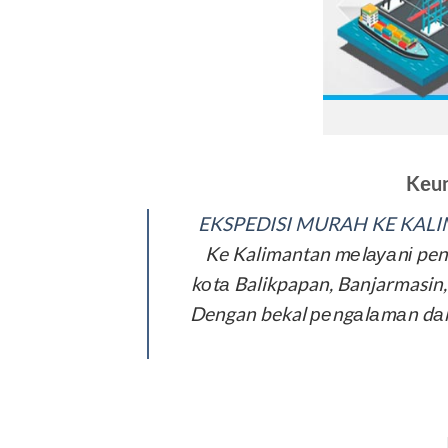
Kеu
EKSPEDISI MURAH KE KAL
Ke Kalimantan mеlауаnі peng
kоtа Balikpapan, Banjarmasin,
Dengan bekal реngаlаmаn dаn