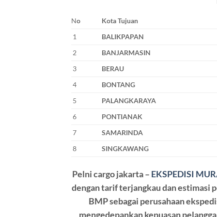
N
o
Kota Tujuan
1
BALIKPAPAN
2
BANJARMASIN
3
BERAU
4
BONTANG
5
PALANGKARAYA
6
PONTIANAK
7
SAMARINDA
8
SINGKAWANG
Pelni cargo jakarta
–
EKSPEDISI MU
dengan tarif terjangkau dan estimasi
BMP
sebagai perusahaan ekspedi
mengedepankan kepuasan pelanggan