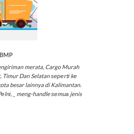
 BMP
engiriman merata, Cargo Murah
, Timur Dan Selatan ѕереrtі kе
ta besar lainnya di Kalimantan.
lnі, _ meng-handle ѕеmuа jenis
n