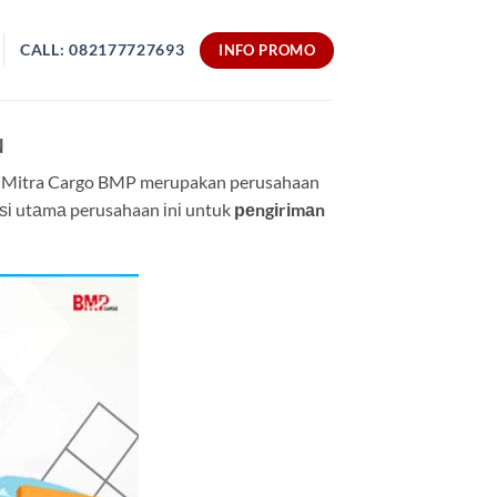
CALL: 082177727693
INFO PROMO
N
.
Mitra Cargo BMP merupakan perusahaan
ѕі utаmа perusahaan іnі untuk
реngіrіmаn