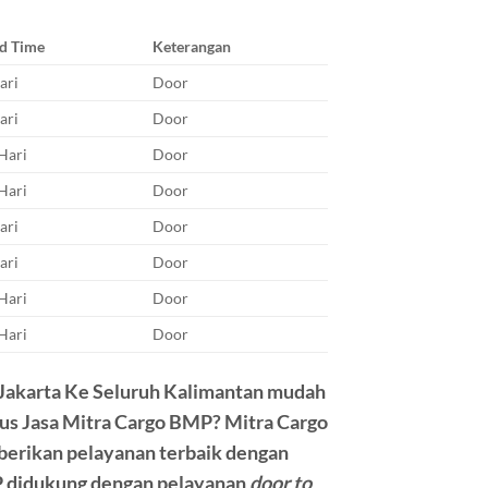
d Time
Keterangan
ari
Door
ari
Door
Hari
Door
Hari
Door
ari
Door
ari
Door
Hari
Door
Hari
Door
i Jakarta Ke Seluruh Kalimantan mudah
us Jasa
Mitra Cargo BMP? Mitra Cargo
berikan pelayanan terbaik dengan
 didukung dengan pelayanan
door to