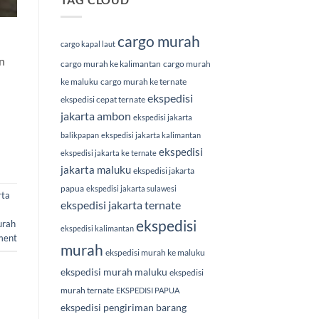
cargo murah
cargo kapal laut
n
cargo murah ke kalimantan
cargo murah
ke maluku
cargo murah ke ternate
ekspedisi
ekspedisi cepat ternate
jakarta ambon
ekspedisi jakarta
balikpapan
ekspedisi jakarta kalimantan
ekspedisi
ekspedisi jakarta ke ternate
jakarta maluku
ekspedisi jakarta
papua
ekspedisi jakarta sulawesi
rta
ekspedisi jakarta ternate
ekspedisi
urah
ekspedisi kalimantan
ment
murah
ekspedisi murah ke maluku
ekspedisi murah maluku
ekspedisi
murah ternate
EKSPEDISI PAPUA
ekspedisi pengiriman barang