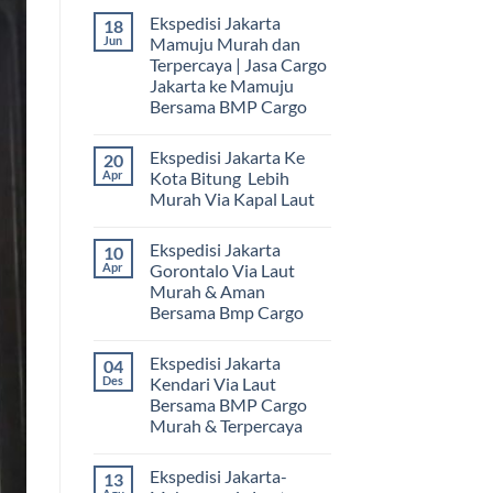
Ekspedisi Jakarta
18
Jun
Mamuju Murah dan
Terpercaya | Jasa Cargo
Jakarta ke Mamuju
Bersama BMP Cargo
Tak
ada
Ekspedisi Jakarta Ke
20
komentar
pada
Apr
Kota Bitung Lebih
Ekspedisi
Murah Via Kapal Laut
Jakarta
Mamuju
Tak
Murah
ada
dan
Ekspedisi Jakarta
10
komentar
Terpercaya
pada
Apr
Gorontalo Via Laut
|
Ekspedisi
Jasa
Murah & Aman
Jakarta
Cargo
Ke
Bersama Bmp Cargo
Jakarta
Kota
ke
Bitung
Tak
Mamuju
Lebih
ada
Bersama
Ekspedisi Jakarta
04
Murah
komentar
BMP
pada
Via
Des
Kendari Via Laut
Cargo
Ekspedisi
Kapal
Bersama BMP Cargo
Jakarta
Laut
Gorontalo
Murah & Terpercaya
Via
Laut
Tak
Murah
ada
Ekspedisi Jakarta-
13
&
komentar
pada
Aman