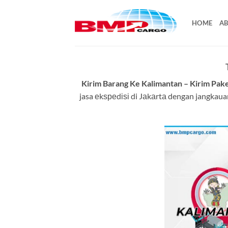
Skip
to
HOME
AB
content
Kirim Barang Ke Kalimantan – Kirim Pak
jasa еkѕреdіѕі di Jаkаrtа dengan jangka