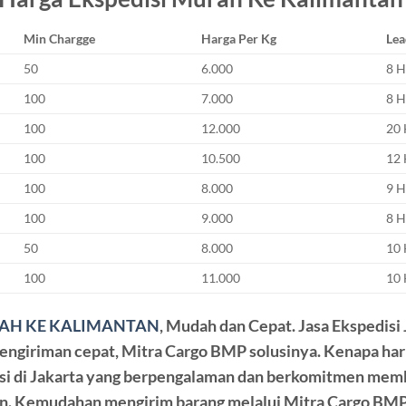
Min
Chargge
Harga
Per Kg
Lea
50
6.000
8 H
100
7.000
8 H
100
12.000
20 
100
10.500
12 
100
8.000
9 H
100
9.000
8 H
50
8.000
10 
100
11.000
10 
RAH KE KALIMANTAN
, Mudah dan Cepat. Jasa Ekspedis
 pengiriman cepat, Mitra Cargo BMP solusinya. Kenapa har
si di Jakarta yang berpengalaman dan berkomitmen mem
. Kemudahan mengirim barang melalui Mitra Cargo BMP