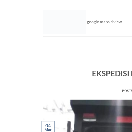
google maps riview
EKSPEDIS
POST
04
Mar