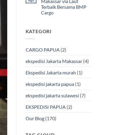
Agu
Makassar via Laut
Ekspedisi
Bersama
Terbaik Bersama BMP
Jakarta
Bmp
Kendari
Cargo
Cargo
Via
Laut
Tak
Bersama
ada
BMP
komentar
KATEGORI
pada
Cargo
Ekspedisi
Murah
Jakarta-
&
Makassar
Terpercaya
via
CARGO PAPUA
(2)
Laut
Terbaik
Bersama
ekspedisi Jakarta Makassar
(4)
BMP
Cargo
Ekspedisi Jakarta murah
(1)
ekspedisi jakarta papua
(1)
ekspedisi jakarta sulawesi
(7)
EKSPEDISI PAPUA
(2)
Our Blog
(170)
TAG CLOUD