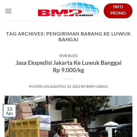
Skip
INFO
to
PROMO
content
TAG ARCHIVES:
PENGIRIMAN BARANG KE LUWUK
BANGAI
OUR BLOG
Jasa Ekspedisi Jakarta Ke Luwuk Banggai
Rp 9.000/kg
POSTED ON
AGUSTUS 13, 2022
BY
BMP CARGO
13
Agu