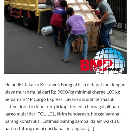
Ekspedisi Jakarta Ke Luwuk Banggai bisa didapatkan dengan
biaya murah mulai dari Rp.9000/kg minimal charge 100 kg
bersama BMP Cargo Express. Layanan sudah termasuk
sistem door to door, free pickup. Tersedia berbagai pilihan
kargo mulai dari FCL, LCL, kirim kendaraan, hingga barang-
barang konstruksi. Estimasi barang sampai dalam waktu 8
hari terhitung mulai dari kapal berangkat. […]