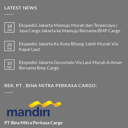
LATEST NEWS
Ekspedisi Jakarta Mamuju Murah dan Terpercaya |
18
Jun
Jasa Cargo Jakarta ke Mamuju Bersama BMP Cargo
Tak
ada
Ekspedisi Jakarta Ke Kota Bitung Lebih Murah Via
20
komentar
pada
Apr
Kapal Laut
Ekspedisi
Jakarta
Tak
Mamuju
ada
Ekspedisi Jakarta Gorontalo Via Laut Murah & Aman
10
Murah
komentar
dan
pada
Apr
Bersama Bmp Cargo
Terpercaya
Ekspedisi
|
Jakarta
Tak
Jasa
Ke
ada
Cargo
Kota
komentar
REK. PT . BINA MITRA PERKASA CARGO:
Jakarta
Bitung
pada
ke
Lebih
Ekspedisi
Mamuju
Murah
Jakarta
Bersama
Via
Gorontalo
BMP
Kapal
Via
Cargo
Laut
Laut
Murah
&
Aman
Bersama
Bmp
PT Bina Mitra Perkasa Cargo
Cargo