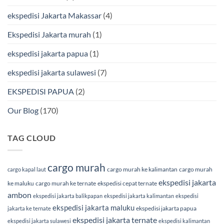
Terpercaya
Terbaik
Bersama
ekspedisi Jakarta Makassar
(4)
BMP
Cargo
Ekspedisi Jakarta murah
(1)
ekspedisi jakarta papua
(1)
ekspedisi jakarta sulawesi
(7)
EKSPEDISI PAPUA
(2)
Our Blog
(170)
TAG CLOUD
cargo murah
cargo murah ke kalimantan
cargo murah
cargo kapal laut
ekspedisi jakarta
ke maluku
cargo murah ke ternate
ekspedisi cepat ternate
ambon
ekspedisi jakarta balikpapan
ekspedisi jakarta kalimantan
ekspedisi
ekspedisi jakarta maluku
ekspedisi jakarta papua
jakarta ke ternate
ekspedisi jakarta ternate
ekspedisi jakarta sulawesi
ekspedisi kalimantan