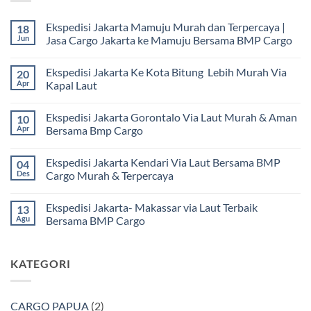
Ekspedisi Jakarta Mamuju Murah dan Terpercaya |
18
Jun
Jasa Cargo Jakarta ke Mamuju Bersama BMP Cargo
Tak
ada
Ekspedisi Jakarta Ke Kota Bitung Lebih Murah Via
20
komentar
pada
Apr
Kapal Laut
Ekspedisi
Jakarta
Tak
Mamuju
ada
Ekspedisi Jakarta Gorontalo Via Laut Murah & Aman
10
Murah
komentar
dan
pada
Apr
Bersama Bmp Cargo
Terpercaya
Ekspedisi
|
Jakarta
Tak
Jasa
Ke
ada
Ekspedisi Jakarta Kendari Via Laut Bersama BMP
04
Cargo
Kota
komentar
Jakarta
Bitung
pada
Des
Cargo Murah & Terpercaya
ke
Lebih
Ekspedisi
Mamuju
Murah
Jakarta
Tak
Bersama
Via
Gorontalo
ada
Ekspedisi Jakarta- Makassar via Laut Terbaik
13
BMP
Kapal
Via
komentar
Cargo
Laut
Laut
pada
Agu
Bersama BMP Cargo
Murah
Ekspedisi
&
Jakarta
Tak
Aman
Kendari
ada
Bersama
Via
komentar
KATEGORI
Bmp
Laut
pada
Cargo
Bersama
Ekspedisi
BMP
Jakarta-
Cargo
Makassar
Murah
via
CARGO PAPUA
(2)
&
Laut