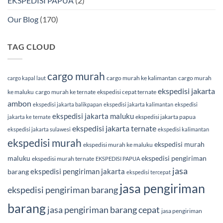
EKSPEDISI PAPUA
(2)
Our Blog
(170)
TAG CLOUD
cargo murah
cargo murah ke kalimantan
cargo murah
cargo kapal laut
ekspedisi jakarta
ke maluku
cargo murah ke ternate
ekspedisi cepat ternate
ambon
ekspedisi jakarta balikpapan
ekspedisi jakarta kalimantan
ekspedisi
ekspedisi jakarta maluku
ekspedisi jakarta papua
jakarta ke ternate
ekspedisi jakarta ternate
ekspedisi jakarta sulawesi
ekspedisi kalimantan
ekspedisi murah
ekspedisi murah
ekspedisi murah ke maluku
maluku
ekspedisi pengiriman
ekspedisi murah ternate
EKSPEDISI PAPUA
jasa
ekspedisi pengiriman jakarta
barang
ekspedisi tercepat
jasa pengiriman
ekspedisi pengiriman barang
barang
jasa pengiriman barang cepat
jasa pengiriman