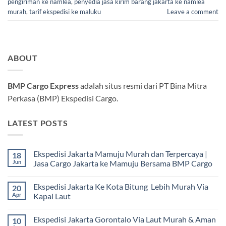
pengiriman ke namlea
,
penyedia jasa kirim barang jakarta ke namlea
murah
,
tarif ekspedisi ke maluku
Leave a comment
ABOUT
BMP Cargo Express
adalah situs resmi dari PT Bina Mitra
Perkasa (BMP) Ekspedisi Cargo.
LATEST POSTS
Ekspedisi Jakarta Mamuju Murah dan Terpercaya |
18
Jun
Jasa Cargo Jakarta ke Mamuju Bersama BMP Cargo
Tak
ada
Ekspedisi Jakarta Ke Kota Bitung Lebih Murah Via
20
komentar
pada
Apr
Kapal Laut
Ekspedisi
Jakarta
Tak
Mamuju
ada
Ekspedisi Jakarta Gorontalo Via Laut Murah & Aman
10
Murah
komentar
dan
pada