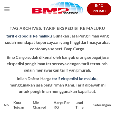
Skip
INFO
to
PROMO
content
TAG ARCHIVES:
TARIF EKSPEDISI KE MALUKU
tarif ekspedisi ke maluku
Gunakan Jasa Pengiriman yang
sudah mendapat kepercayaan yang tinggi dari masyarakat
contohnya seperti Bmp Cargo.
Bmp Cargo sudah dikenal oleh banyak orang sebagai jasa
ekspedisi pengiriman terpercaya dengan tarif termurah.
selain menawarkan tarif yang murah.
Inilah Daftar Harga
tarif ekspedisi ke maluku
,
menggunakan jasa pengiriman Kami. Tarif dibawah ini
untuk pengiriman menggunakan kapal laut.
Kota
Min
Harga Per
Lead
No.
Keterangan
Tujuan
Charged
KG
Time