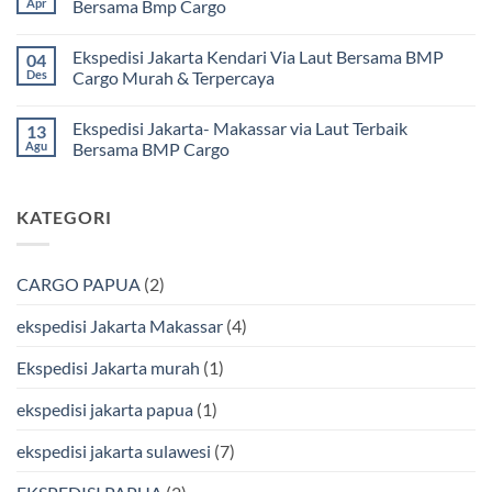
Apr
Bersama Bmp Cargo
Terpercaya
Ekspedisi
|
Jakarta
Tak
Jasa
Ke
ada
Ekspedisi Jakarta Kendari Via Laut Bersama BMP
04
Cargo
Kota
komentar
Jakarta
Bitung
pada
Des
Cargo Murah & Terpercaya
ke
Lebih
Ekspedisi
Mamuju
Murah
Jakarta
Tak
Bersama
Via
Gorontalo
ada
Ekspedisi Jakarta- Makassar via Laut Terbaik
13
BMP
Kapal
Via
komentar
Cargo
Laut
Laut
pada
Agu
Bersama BMP Cargo
Murah
Ekspedisi
&
Jakarta
Tak
Aman
Kendari
ada
Bersama
Via
komentar
KATEGORI
Bmp
Laut
pada
Cargo
Bersama
Ekspedisi
BMP
Jakarta-
Cargo
Makassar
Murah
via
CARGO PAPUA
(2)
&
Laut
Terpercaya
Terbaik
Bersama
ekspedisi Jakarta Makassar
(4)
BMP
Cargo
Ekspedisi Jakarta murah
(1)
ekspedisi jakarta papua
(1)
ekspedisi jakarta sulawesi
(7)