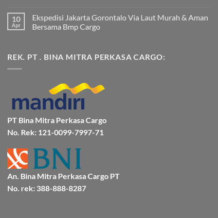
Jakarta
Tak
Mamuju
ada
Ekspedisi Jakarta Gorontalo Via Laut Murah & Aman
10
Murah
komentar
dan
pada
Apr
Bersama Bmp Cargo
Terpercaya
Ekspedisi
|
Jakarta
Tak
Jasa
Ke
ada
Cargo
Kota
komentar
REK. PT . BINA MITRA PERKASA CARGO:
Jakarta
Bitung
pada
ke
Lebih
Ekspedisi
Mamuju
Murah
Jakarta
Bersama
Via
Gorontalo
BMP
Kapal
Via
Cargo
Laut
Laut
Murah
&
Aman
Bersama
Bmp
PT Bina Mitra Perkasa Cargo
Cargo
No. Rek: 121-0099-7997-71
An. Bina Mitra Perkasa Cargo PT
No. rek: 388-888-8287