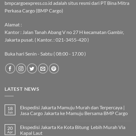
bmpcargoexpress.co.id adalah situs resmi dari PT Bina Mitra
Perkasa Cargo (BMP Cargo)
Alamat :
Kantor : Jalan Tanah Abang V no 27 H kecamatan Gambir,
Jakarta pusat. ( Kantor. : 021-3455-420 )
Buka hari Senin - Sabtu ( 08:00 - 17.00 )
LATEST NEWS
Ekspedisi Jakarta Mamuju Murah dan Terpercaya |
18
Jun
Jasa Cargo Jakarta ke Mamuju Bersama BMP Cargo
Tak
ada
Ekspedisi Jakarta Ke Kota Bitung Lebih Murah Via
20
komentar
pada
Apr
Kapal Laut
Ekspedisi