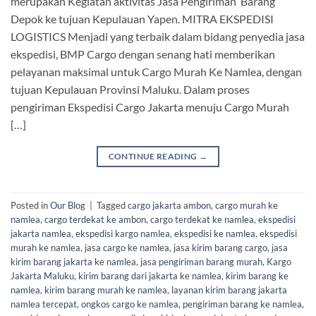
merupakan Kegiatan aktivitas Jasa Pengiriman Barang
Depok ke tujuan Kepulauan Yapen. MITRA EKSPEDISI
LOGISTICS Menjadi yang terbaik dalam bidang penyedia jasa
ekspedisi, BMP Cargo dengan senang hati memberikan
pelayanan maksimal untuk Cargo Murah Ke Namlea, dengan
tujuan Kepulauan Provinsi Maluku. Dalam proses
pengiriman Ekspedisi Cargo Jakarta menuju Cargo Murah
[…]
CONTINUE READING
→
Posted in
Our Blog
|
Tagged
cargo jakarta ambon
,
cargo murah ke
namlea
,
cargo terdekat ke ambon
,
cargo terdekat ke namlea
,
ekspedisi
jakarta namlea
,
ekspedisi kargo namlea
,
ekspedisi ke namlea
,
ekspedisi
murah ke namlea
,
jasa cargo ke namlea
,
jasa kirim barang cargo
,
jasa
kirim barang jakarta ke namlea
,
jasa pengiriman barang murah
,
Kargo
Jakarta Maluku
,
kirim barang dari jakarta ke namlea
,
kirim barang ke
namlea
,
kirim barang murah ke namlea
,
layanan kirim barang jakarta
namlea tercepat
,
ongkos cargo ke namlea
,
pengiriman barang ke namlea
,