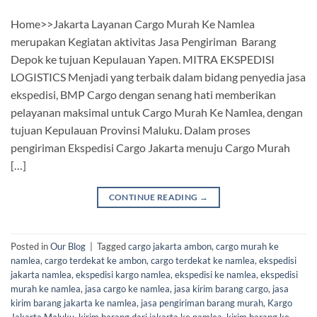
Home>>Jakarta Layanan Cargo Murah Ke Namlea
merupakan Kegiatan aktivitas Jasa Pengiriman Barang
Depok ke tujuan Kepulauan Yapen. MITRA EKSPEDISI
LOGISTICS Menjadi yang terbaik dalam bidang penyedia jasa
ekspedisi, BMP Cargo dengan senang hati memberikan
pelayanan maksimal untuk Cargo Murah Ke Namlea, dengan
tujuan Kepulauan Provinsi Maluku. Dalam proses
pengiriman Ekspedisi Cargo Jakarta menuju Cargo Murah
[…]
CONTINUE READING
→
Posted in
Our Blog
|
Tagged
cargo jakarta ambon
,
cargo murah ke
namlea
,
cargo terdekat ke ambon
,
cargo terdekat ke namlea
,
ekspedisi
jakarta namlea
,
ekspedisi kargo namlea
,
ekspedisi ke namlea
,
ekspedisi
murah ke namlea
,
jasa cargo ke namlea
,
jasa kirim barang cargo
,
jasa
kirim barang jakarta ke namlea
,
jasa pengiriman barang murah
,
Kargo
Jakarta Maluku
,
kirim barang dari jakarta ke namlea
,
kirim barang ke