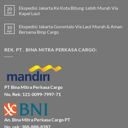
Tak
ada
Ekspedisi Jakarta Ke Kota Bitung Lebih Murah Via
20
komentar
pada
Apr
Kapal Laut
Ekspedisi
Jakarta
Tak
Mamuju
ada
Ekspedisi Jakarta Gorontalo Via Laut Murah & Aman
10
Murah
komentar
dan
pada
Apr
Bersama Bmp Cargo
Terpercaya
Ekspedisi
|
Jakarta
Tak
Jasa
Ke
ada
Cargo
Kota
komentar
REK. PT . BINA MITRA PERKASA CARGO:
Jakarta
Bitung
pada
ke
Lebih
Ekspedisi
Mamuju
Murah
Jakarta
Bersama
Via
Gorontalo
BMP
Kapal
Via
Cargo
Laut
Laut
Murah
&
Aman
Bersama
Bmp
PT Bina Mitra Perkasa Cargo
Cargo
No. Rek: 121-0099-7997-71
An. Bina Mitra Perkasa Cargo PT
No. rek: 388-888-8287