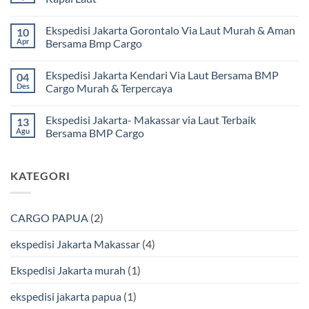
Ekspedisi
Jakarta
Tak
Mamuju
ada
Ekspedisi Jakarta Gorontalo Via Laut Murah & Aman
10
Murah
komentar
dan
pada
Apr
Bersama Bmp Cargo
Terpercaya
Ekspedisi
|
Jakarta
Tak
Jasa
Ke
ada
Ekspedisi Jakarta Kendari Via Laut Bersama BMP
04
Cargo
Kota
komentar
Jakarta
Bitung
pada
Des
Cargo Murah & Terpercaya
ke
Lebih
Ekspedisi
Mamuju
Murah
Jakarta
Tak
Bersama
Via
Gorontalo
ada
Ekspedisi Jakarta- Makassar via Laut Terbaik
13
BMP
Kapal
Via
komentar
Cargo
Laut
Laut
pada
Agu
Bersama BMP Cargo
Murah
Ekspedisi
&
Jakarta
Tak
Aman
Kendari
ada
Bersama
Via
komentar
KATEGORI
Bmp
Laut
pada
Cargo
Bersama
Ekspedisi
BMP
Jakarta-
Cargo
Makassar
Murah
via
CARGO PAPUA
(2)
&
Laut
Terpercaya
Terbaik
Bersama
ekspedisi Jakarta Makassar
(4)
BMP
Cargo
Ekspedisi Jakarta murah
(1)
ekspedisi jakarta papua
(1)