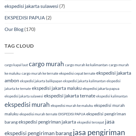
ekspedisi jakarta sulawesi
(7)
EKSPEDISI PAPUA
(2)
Our Blog
(170)
TAG CLOUD
cargo murah
cargo murah ke kalimantan
cargo murah
cargo kapal laut
ekspedisi jakarta
ke maluku
cargo murah ke ternate
ekspedisi cepat ternate
ambon
ekspedisi jakarta balikpapan
ekspedisi jakarta kalimantan
ekspedisi
ekspedisi jakarta maluku
ekspedisi jakarta papua
jakarta ke ternate
ekspedisi jakarta ternate
ekspedisi jakarta sulawesi
ekspedisi kalimantan
ekspedisi murah
ekspedisi murah
ekspedisi murah ke maluku
maluku
ekspedisi pengiriman
ekspedisi murah ternate
EKSPEDISI PAPUA
jasa
ekspedisi pengiriman jakarta
barang
ekspedisi tercepat
jasa pengiriman
ekspedisi pengiriman barang