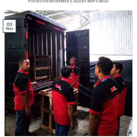
POSTED ON
NOVEMBER 3, 2022
BY
BMP CARGO
03
Nov