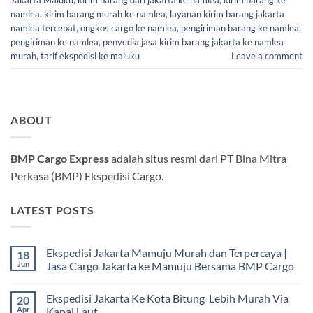
namlea
,
kirim barang murah ke namlea
,
layanan kirim barang jakarta
namlea tercepat
,
ongkos cargo ke namlea
,
pengiriman barang ke namlea
,
pengiriman ke namlea
,
penyedia jasa kirim barang jakarta ke namlea
murah
,
tarif ekspedisi ke maluku
Leave a comment
ABOUT
BMP Cargo Express
adalah situs resmi dari PT Bina Mitra
Perkasa (BMP) Ekspedisi Cargo.
LATEST POSTS
Ekspedisi Jakarta Mamuju Murah dan Terpercaya |
18
Jun
Jasa Cargo Jakarta ke Mamuju Bersama BMP Cargo
Tak
ada
Ekspedisi Jakarta Ke Kota Bitung Lebih Murah Via
20
komentar
pada
Apr
Kapal Laut