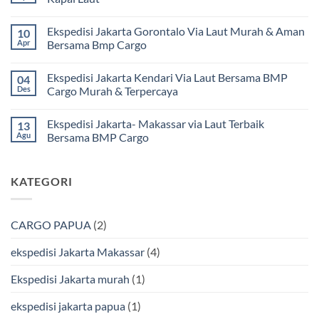
Ekspedisi
Jakarta
Tak
Mamuju
ada
Ekspedisi Jakarta Gorontalo Via Laut Murah & Aman
10
Murah
komentar
dan
pada
Apr
Bersama Bmp Cargo
Terpercaya
Ekspedisi
|
Jakarta
Tak
Jasa
Ke
ada
Ekspedisi Jakarta Kendari Via Laut Bersama BMP
04
Cargo
Kota
komentar
Jakarta
Bitung
pada
Des
Cargo Murah & Terpercaya
ke
Lebih
Ekspedisi
Mamuju
Murah
Jakarta
Tak
Bersama
Via
Gorontalo
ada
Ekspedisi Jakarta- Makassar via Laut Terbaik
13
BMP
Kapal
Via
komentar
Cargo
Laut
Laut
pada
Agu
Bersama BMP Cargo
Murah
Ekspedisi
&
Jakarta
Tak
Aman
Kendari
ada
Bersama
Via
komentar
KATEGORI
Bmp
Laut
pada
Cargo
Bersama
Ekspedisi
BMP
Jakarta-
Cargo
Makassar
Murah
via
CARGO PAPUA
(2)
&
Laut
Terpercaya
Terbaik
Bersama
ekspedisi Jakarta Makassar
(4)
BMP
Cargo
Ekspedisi Jakarta murah
(1)
ekspedisi jakarta papua
(1)