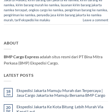
namlea
,
kirim barang murah ke namlea
,
layanan kirim barang jakarta
namlea tercepat
,
ongkos cargo ke namlea
,
pengiriman barang ke namlea
,
pengiriman ke namlea
,
penyedia jasa kirim barang jakarta ke namlea
murah
,
tarif ekspedisi ke maluku
Leave a comment
ABOUT
BMP Cargo Express
adalah situs resmi dari PT Bina Mitra
Perkasa (BMP) Ekspedisi Cargo.
LATEST POSTS
Ekspedisi Jakarta Mamuju Murah dan Terpercaya |
18
Jun
Jasa Cargo Jakarta ke Mamuju Bersama BMP Cargo
Tak
ada
Ekspedisi Jakarta Ke Kota Bitung Lebih Murah Via
20
komentar
pada
Apr
Kapal Laut