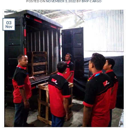
POSTED ON
NOVEMBER 3, 2022
BY
BMP CARGO
03
Nov