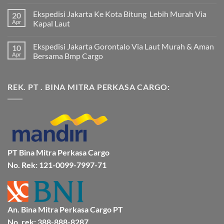
Tak
ada
Ekspedisi Jakarta Ke Kota Bitung Lebih Murah Via
20
komentar
pada
Apr
Kapal Laut
Ekspedisi
Jakarta
Tak
Mamuju
ada
Ekspedisi Jakarta Gorontalo Via Laut Murah & Aman
10
Murah
komentar
dan
pada
Apr
Bersama Bmp Cargo
Terpercaya
Ekspedisi
|
Jakarta
Tak
Jasa
Ke
ada
Cargo
Kota
komentar
REK. PT . BINA MITRA PERKASA CARGO:
Jakarta
Bitung
pada
ke
Lebih
Ekspedisi
Mamuju
Murah
Jakarta
Bersama
Via
Gorontalo
BMP
Kapal
Via
Cargo
Laut
Laut
Murah
&
Aman
Bersama
Bmp
PT Bina Mitra Perkasa Cargo
Cargo
No. Rek: 121-0099-7997-71
An. Bina Mitra Perkasa Cargo PT
No. rek: 388-888-8287