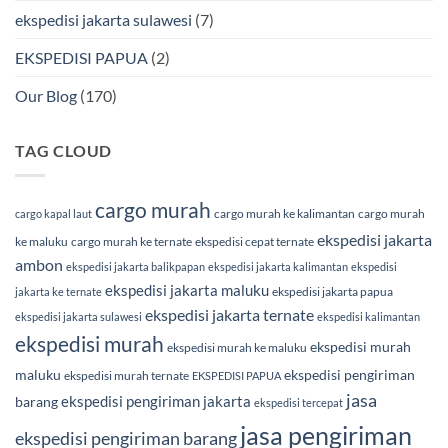
ekspedisi jakarta sulawesi
(7)
EKSPEDISI PAPUA
(2)
Our Blog
(170)
TAG CLOUD
cargo murah
cargo murah ke kalimantan
cargo murah
cargo kapal laut
ekspedisi jakarta
ke maluku
cargo murah ke ternate
ekspedisi cepat ternate
ambon
ekspedisi jakarta balikpapan
ekspedisi jakarta kalimantan
ekspedisi
ekspedisi jakarta maluku
ekspedisi jakarta papua
jakarta ke ternate
ekspedisi jakarta ternate
ekspedisi jakarta sulawesi
ekspedisi kalimantan
ekspedisi murah
ekspedisi murah
ekspedisi murah ke maluku
maluku
ekspedisi pengiriman
ekspedisi murah ternate
EKSPEDISI PAPUA
jasa
ekspedisi pengiriman jakarta
barang
ekspedisi tercepat
jasa pengiriman
ekspedisi pengiriman barang