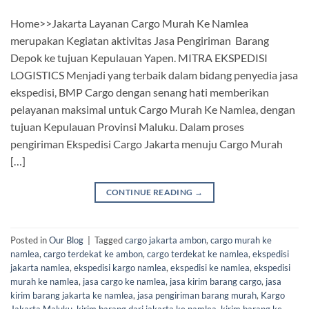
Home>>Jakarta Layanan Cargo Murah Ke Namlea
merupakan Kegiatan aktivitas Jasa Pengiriman Barang
Depok ke tujuan Kepulauan Yapen. MITRA EKSPEDISI
LOGISTICS Menjadi yang terbaik dalam bidang penyedia jasa
ekspedisi, BMP Cargo dengan senang hati memberikan
pelayanan maksimal untuk Cargo Murah Ke Namlea, dengan
tujuan Kepulauan Provinsi Maluku. Dalam proses
pengiriman Ekspedisi Cargo Jakarta menuju Cargo Murah
[…]
CONTINUE READING
→
Posted in
Our Blog
|
Tagged
cargo jakarta ambon
,
cargo murah ke
namlea
,
cargo terdekat ke ambon
,
cargo terdekat ke namlea
,
ekspedisi
jakarta namlea
,
ekspedisi kargo namlea
,
ekspedisi ke namlea
,
ekspedisi
murah ke namlea
,
jasa cargo ke namlea
,
jasa kirim barang cargo
,
jasa
kirim barang jakarta ke namlea
,
jasa pengiriman barang murah
,
Kargo
Jakarta Maluku
,
kirim barang dari jakarta ke namlea
,
kirim barang ke