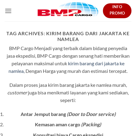
Skip
INFO
to
PROMO
content
TAG ARCHIVES:
KIRIM BARANG DARI JAKARTA KE
NAMLEA
BMP Cargo Menjadi yang terbaik dalam bidang penyedia
jasa ekspedisi, BMP Cargo dengan senang hati memberikan
pelayanan maksimal untuk
kirim barang dari jakarta ke
namlea
,
Dengan Harga yang murah dan estimasi tercepat.
Dalam proses jasa kirim barang jakarta ke namlea murah,
customer
juga bisa menikmati layanan yang kami sediakan,
seperti:
Antar Jemput barang
(Door to Door service)
Kemasan aman cargo
(Packing)
Konsultasi biaya Cargo ekspedisi