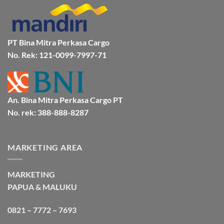
BMP
Kapal
Via
Cargo
Laut
Laut
Murah
&
Aman
Bersama
Bmp
PT Bina Mitra Perkasa Cargo
Cargo
No. Rek: 121-0099-7997-71
An. Bina Mitra Perkasa Cargo PT
No. rek: 388-888-8287
MARKETING AREA
MARKETING
PAPUA & MALUKU
0821 – 7772 – 7693