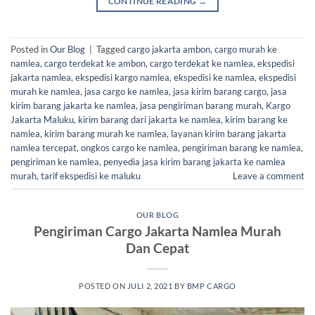
CONTINUE READING
→
Posted in
Our Blog
|
Tagged
cargo jakarta ambon
,
cargo murah ke
namlea
,
cargo terdekat ke ambon
,
cargo terdekat ke namlea
,
ekspedisi
jakarta namlea
,
ekspedisi kargo namlea
,
ekspedisi ke namlea
,
ekspedisi
murah ke namlea
,
jasa cargo ke namlea
,
jasa kirim barang cargo
,
jasa
kirim barang jakarta ke namlea
,
jasa pengiriman barang murah
,
Kargo
Jakarta Maluku
,
kirim barang dari jakarta ke namlea
,
kirim barang ke
namlea
,
kirim barang murah ke namlea
,
layanan kirim barang jakarta
namlea tercepat
,
ongkos cargo ke namlea
,
pengiriman barang ke namlea
,
pengiriman ke namlea
,
penyedia jasa kirim barang jakarta ke namlea
murah
,
tarif ekspedisi ke maluku
Leave a comment
OUR BLOG
Pengiriman Cargo Jakarta Namlea Murah
Dan Cepat
POSTED ON
JULI 2, 2021
BY
BMP CARGO