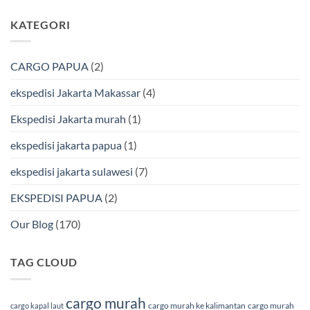
Aman
Kendari
ada
Bersama
Via
komentar
KATEGORI
Bmp
Laut
pada
Cargo
Bersama
Ekspedisi
BMP
Jakarta-
Cargo
Makassar
Murah
via
CARGO PAPUA
(2)
&
Laut
Terpercaya
Terbaik
Bersama
ekspedisi Jakarta Makassar
(4)
BMP
Cargo
Ekspedisi Jakarta murah
(1)
ekspedisi jakarta papua
(1)
ekspedisi jakarta sulawesi
(7)
EKSPEDISI PAPUA
(2)
Our Blog
(170)
TAG CLOUD
cargo murah
cargo murah ke kalimantan
cargo murah
cargo kapal laut