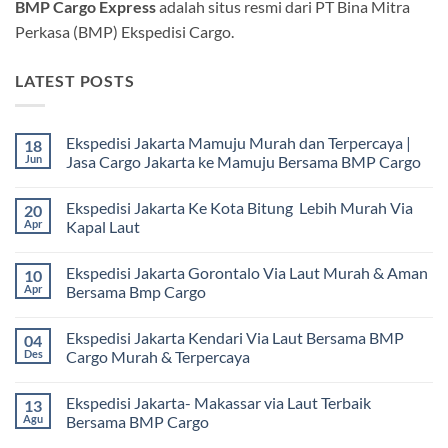
BMP Cargo Express
adalah situs resmi dari PT Bina Mitra
Perkasa (BMP) Ekspedisi Cargo.
LATEST POSTS
Ekspedisi Jakarta Mamuju Murah dan Terpercaya |
18
Jun
Jasa Cargo Jakarta ke Mamuju Bersama BMP Cargo
Tak
ada
Ekspedisi Jakarta Ke Kota Bitung Lebih Murah Via
20
komentar
pada
Apr
Kapal Laut
Ekspedisi
Jakarta
Tak
Mamuju
ada
Ekspedisi Jakarta Gorontalo Via Laut Murah & Aman
10
Murah
komentar
dan
pada
Apr
Bersama Bmp Cargo
Terpercaya
Ekspedisi
|
Jakarta
Tak
Jasa
Ke
ada
Ekspedisi Jakarta Kendari Via Laut Bersama BMP
04
Cargo
Kota
komentar
Jakarta
Bitung
pada
Des
Cargo Murah & Terpercaya
ke
Lebih
Ekspedisi
Mamuju
Murah
Jakarta
Tak
Bersama
Via
Gorontalo
ada
Ekspedisi Jakarta- Makassar via Laut Terbaik
13
BMP
Kapal
Via
komentar
Cargo
Laut
Laut
pada
Agu
Bersama BMP Cargo
Murah
Ekspedisi
&
Jakarta
Tak