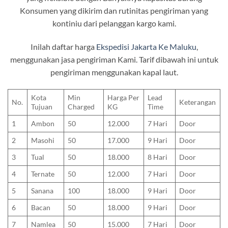
Konsumen yang dikirim dan rutinitas pengiriman yang
kontiniu dari pelanggan kargo kami.
Inilah daftar harga
Ekspedisi Jakarta Ke Maluku
,
menggunakan jasa pengiriman Kami. Tarif dibawah ini untuk
pengiriman menggunakan kapal laut.
Kota
Min
Harga Per
Lead
No.
Keterangan
Tujuan
Charged
KG
Time
1
Ambon
50
12.000
7 Hari
Door
2
Masohi
50
17.000
9 Hari
Door
3
Tual
50
18.000
8 Hari
Door
4
Ternate
50
12.000
7 Hari
Door
5
Sanana
100
18.000
9 Hari
Door
6
Bacan
50
18.000
9 Hari
Door
7
Namlea
50
15.000
7 Hari
Door