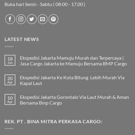
Buka hari Senin - Sabtu ( 08:00 - 17.00 )
LATEST NEWS
Ekspedisi Jakarta Mamuju Murah dan Terpercaya |
18
Jun
Jasa Cargo Jakarta ke Mamuju Bersama BMP Cargo
Tak
ada
Ekspedisi Jakarta Ke Kota Bitung Lebih Murah Via
20
komentar
pada
Apr
Kapal Laut
Ekspedisi
Jakarta
Tak
Mamuju
ada
Ekspedisi Jakarta Gorontalo Via Laut Murah & Aman
10
Murah
komentar
dan
pada
Apr
Bersama Bmp Cargo
Terpercaya
Ekspedisi
|
Jakarta
Tak
Jasa
Ke
ada
Cargo
Kota
komentar
REK. PT . BINA MITRA PERKASA CARGO:
Jakarta
Bitung
pada
ke
Lebih
Ekspedisi
Mamuju
Murah
Jakarta
Bersama
Via
Gorontalo