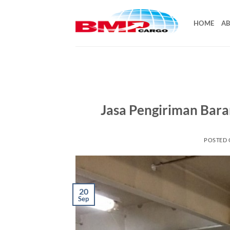
Skip
to
HOME
AB
content
Jasa Pengiriman Bara
POSTED
20
Sep