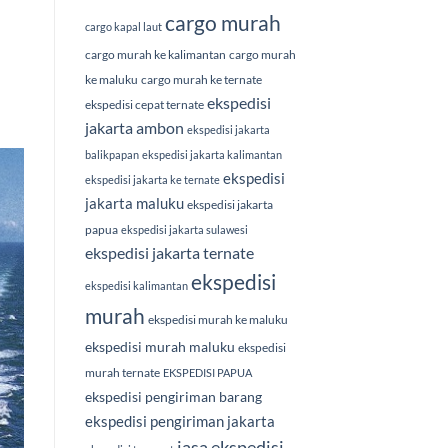
cargo murah
cargo kapal laut
cargo murah ke kalimantan
cargo murah
ke maluku
cargo murah ke ternate
ekspedisi
ekspedisi cepat ternate
jakarta ambon
ekspedisi jakarta
balikpapan
ekspedisi jakarta kalimantan
ekspedisi
ekspedisi jakarta ke ternate
jakarta maluku
ekspedisi jakarta
papua
ekspedisi jakarta sulawesi
ekspedisi jakarta ternate
ekspedisi
ekspedisi kalimantan
murah
ekspedisi murah ke maluku
ekspedisi murah maluku
ekspedisi
murah ternate
EKSPEDISI PAPUA
ekspedisi pengiriman barang
ekspedisi pengiriman jakarta
jasa ekspedisi