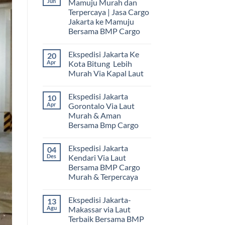
Jun
Mamuju Murah dan
Terpercaya | Jasa Cargo
Jakarta ke Mamuju
Bersama BMP Cargo
Tak
ada
Ekspedisi Jakarta Ke
20
komentar
pada
Apr
Kota Bitung Lebih
Ekspedisi
Murah Via Kapal Laut
Jakarta
Mamuju
Tak
Murah
ada
dan
Ekspedisi Jakarta
10
komentar
Terpercaya
pada
Apr
Gorontalo Via Laut
|
Ekspedisi
Jasa
Murah & Aman
Jakarta
Cargo
Ke
Bersama Bmp Cargo
Jakarta
Kota
ke
Bitung
Tak
Mamuju
Lebih
ada
Bersama
Ekspedisi Jakarta
04
Murah
komentar
BMP
pada
Via
Des
Kendari Via Laut
Cargo
Ekspedisi
Kapal
Bersama BMP Cargo
Jakarta
Laut
Gorontalo
Murah & Terpercaya
Via
Laut
Tak
Murah
ada
Ekspedisi Jakarta-
13
&
komentar
pada
Aman
Agu
Makassar via Laut
Ekspedisi
Bersama
Terbaik Bersama BMP
Jakarta
Bmp