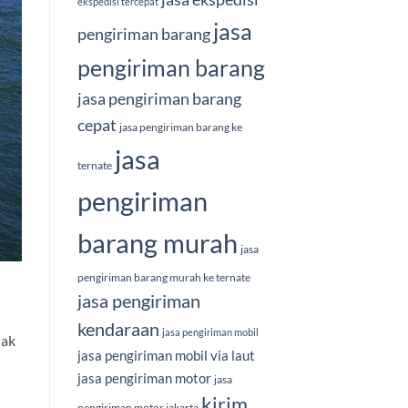
ekspedisi tercepat
jasa
pengiriman barang
pengiriman barang
jasa pengiriman barang
cepat
jasa pengiriman barang ke
jasa
ternate
pengiriman
barang murah
jasa
pengiriman barang murah ke ternate
jasa pengiriman
kendaraan
jasa pengiriman mobil
dak
jasa pengiriman mobil via laut
jasa pengiriman motor
jasa
kirim
pengiriman motor jakarta