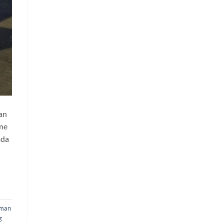
an
ine
ada
iman
g