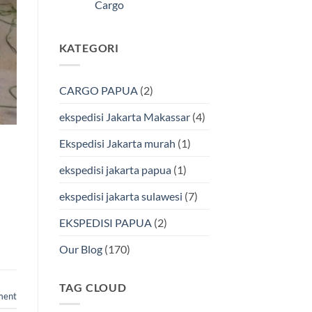
Kendari
Cargo
Cargo
Via
Laut
Tak
Bersama
ada
BMP
komentar
KATEGORI
pada
Cargo
Ekspedisi
Murah
Jakarta-
&
Makassar
Terpercaya
via
CARGO PAPUA
(2)
Laut
Terbaik
Bersama
ekspedisi Jakarta Makassar
(4)
BMP
Cargo
Ekspedisi Jakarta murah
(1)
ekspedisi jakarta papua
(1)
ekspedisi jakarta sulawesi
(7)
EKSPEDISI PAPUA
(2)
Our Blog
(170)
TAG CLOUD
ment