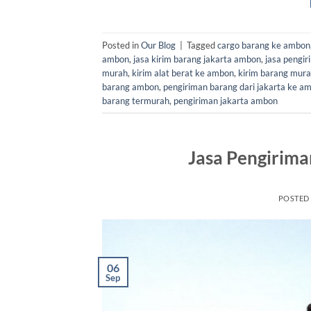
Posted in
Our Blog
|
Tagged
cargo barang ke ambon
ambon
,
jasa kirim barang jakarta ambon
,
jasa pengi
murah
,
kirim alat berat ke ambon
,
kirim barang mur
barang ambon
,
pengiriman barang dari jakarta ke a
barang termurah
,
pengiriman jakarta ambon
Jasa Pengirima
POSTED
06
Sep