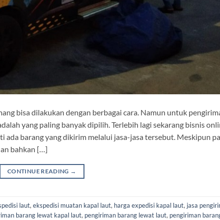
ang bisa dilakukan dengan berbagai cara. Namun untuk pengirim
adalah yang paling banyak dipilih. Terlebih lagi sekarang bisnis onl
i ada barang yang dikirim melalui jasa-jasa tersebut. Meskipun p
 dan bahkan […]
CONTINUE READING
→
pedisi laut
,
ekspedisi muatan kapal laut
,
harga expedisi kapal laut
,
jasa pengir
riman barang lewat kapal laut
,
pengiriman barang lewat laut
,
pengiriman baran