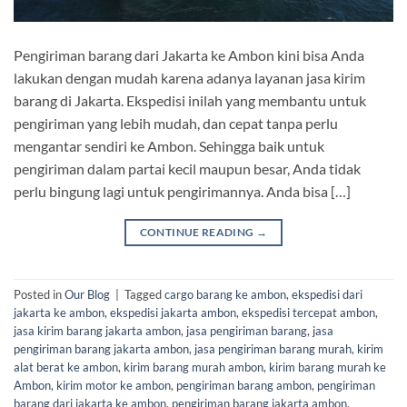
Pengiriman barang dari Jakarta ke Ambon kini bisa Anda
lakukan dengan mudah karena adanya layanan jasa kirim
barang di Jakarta. Ekspedisi inilah yang membantu untuk
pengiriman yang lebih mudah, dan cepat tanpa perlu
mengantar sendiri ke Ambon. Sehingga baik untuk
pengiriman dalam partai kecil maupun besar, Anda tidak
perlu bingung lagi untuk pengirimannya. Anda bisa […]
CONTINUE READING
→
Posted in
Our Blog
|
Tagged
cargo barang ke ambon
,
ekspedisi dari
jakarta ke ambon
,
ekspedisi jakarta ambon
,
ekspedisi tercepat ambon
,
jasa kirim barang jakarta ambon
,
jasa pengiriman barang
,
jasa
pengiriman barang jakarta ambon
,
jasa pengiriman barang murah
,
kirim
alat berat ke ambon
,
kirim barang murah ambon
,
kirim barang murah ke
Ambon
,
kirim motor ke ambon
,
pengiriman barang ambon
,
pengiriman
barang dari jakarta ke ambon
,
pengiriman barang jakarta ambon
,