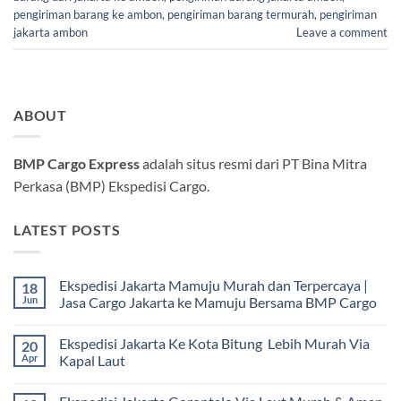
pengiriman barang ke ambon
,
pengiriman barang termurah
,
pengiriman
jakarta ambon
Leave a comment
ABOUT
BMP Cargo Express
adalah situs resmi dari PT Bina Mitra
Perkasa (BMP) Ekspedisi Cargo.
LATEST POSTS
Ekspedisi Jakarta Mamuju Murah dan Terpercaya |
18
Jun
Jasa Cargo Jakarta ke Mamuju Bersama BMP Cargo
Tak
ada
Ekspedisi Jakarta Ke Kota Bitung Lebih Murah Via
20
komentar
pada
Apr
Kapal Laut
Ekspedisi
Jakarta
Tak
Mamuju
ada