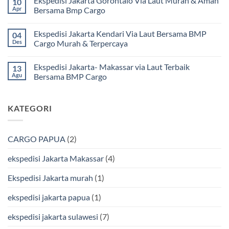
Ekspedisi Jakarta Gorontalo Via Laut Murah & Aman
10
Murah
komentar
dan
pada
Apr
Bersama Bmp Cargo
Terpercaya
Ekspedisi
|
Jakarta
Tak
Jasa
Ke
ada
Ekspedisi Jakarta Kendari Via Laut Bersama BMP
04
Cargo
Kota
komentar
Jakarta
Bitung
pada
Des
Cargo Murah & Terpercaya
ke
Lebih
Ekspedisi
Mamuju
Murah
Jakarta
Tak
Bersama
Via
Gorontalo
ada
Ekspedisi Jakarta- Makassar via Laut Terbaik
13
BMP
Kapal
Via
komentar
Cargo
Laut
Laut
pada
Agu
Bersama BMP Cargo
Murah
Ekspedisi
&
Jakarta
Tak
Aman
Kendari
ada
Bersama
Via
komentar
KATEGORI
Bmp
Laut
pada
Cargo
Bersama
Ekspedisi
BMP
Jakarta-
Cargo
Makassar
Murah
via
CARGO PAPUA
(2)
&
Laut
Terpercaya
Terbaik
Bersama
ekspedisi Jakarta Makassar
(4)
BMP
Cargo
Ekspedisi Jakarta murah
(1)
ekspedisi jakarta papua
(1)
ekspedisi jakarta sulawesi
(7)