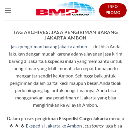
Skip
INFO
to
PROMO
content
TAG ARCHIVES:
JASA PENGIRIMAN BARANG
JAKARTA AMBON
jasa pengiriman barang jakarta ambon
– kini bisa Anda
lakukan dengan mudah karena adanya layanan jasa kirim
barang di Jakarta. Ekspedisi inilah yang membantu untuk
pengiriman yang lebih mudah, dan cepat tanpa perlu
mengantar sendiri ke Ambon. Sehingga baik untuk
pengiriman dalam partai kecil maupun besar, Anda tidak
perlu bingung lagi untuk pengirimannya. Anda bisa
menggunakan jasa pengiriman di Jakarta yang bisa
mengirimkan ke wilayah Ambon.
Dalam proses pengiriman
Ekspedisi Cargo Jakarta
menuju
🌟 🌟 🌟
Ekspedisi Jakarta ke Ambon
,
customer
juga bisa