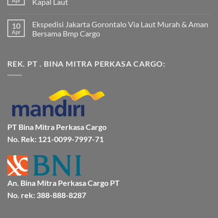
Apr
Kapal Laut
Ekspedisi
Jakarta
Tak
Mamuju
ada
Ekspedisi Jakarta Gorontalo Via Laut Murah & Aman
10
Murah
komentar
dan
pada
Apr
Bersama Bmp Cargo
Terpercaya
Ekspedisi
|
Jakarta
Tak
Jasa
Ke
ada
Cargo
Kota
komentar
REK. PT . BINA MITRA PERKASA CARGO:
Jakarta
Bitung
pada
ke
Lebih
Ekspedisi
Mamuju
Murah
Jakarta
Bersama
Via
Gorontalo
BMP
Kapal
Via
Cargo
Laut
Laut
Murah
&
Aman
Bersama
Bmp
PT Bina Mitra Perkasa Cargo
Cargo
No. Rek: 121-0099-7997-71
An. Bina Mitra Perkasa Cargo PT
No. rek: 388-888-8287