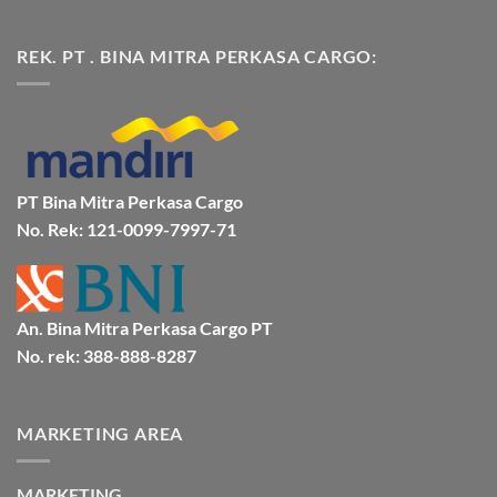
|
Jakarta
Tak
Jasa
Ke
ada
Cargo
Kota
komentar
REK. PT . BINA MITRA PERKASA CARGO:
Jakarta
Bitung
pada
ke
Lebih
Ekspedisi
Mamuju
Murah
Jakarta
Bersama
Via
Gorontalo
BMP
Kapal
Via
Cargo
Laut
Laut
Murah
&
Aman
Bersama
Bmp
PT Bina Mitra Perkasa Cargo
Cargo
No. Rek: 121-0099-7997-71
An. Bina Mitra Perkasa Cargo PT
No. rek: 388-888-8287
MARKETING AREA
MARKETING