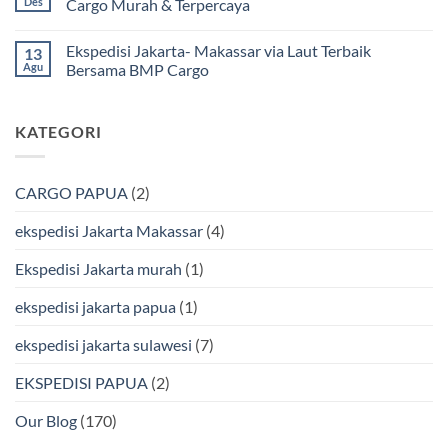
Des
Cargo Murah & Terpercaya
ke
Lebih
Ekspedisi
Mamuju
Murah
Jakarta
Tak
Bersama
Via
Gorontalo
ada
Ekspedisi Jakarta- Makassar via Laut Terbaik
13
BMP
Kapal
Via
komentar
Cargo
Laut
Laut
pada
Agu
Bersama BMP Cargo
Murah
Ekspedisi
&
Jakarta
Tak
Aman
Kendari
ada
Bersama
Via
komentar
KATEGORI
Bmp
Laut
pada
Cargo
Bersama
Ekspedisi
BMP
Jakarta-
Cargo
Makassar
Murah
via
CARGO PAPUA
(2)
&
Laut
Terpercaya
Terbaik
Bersama
ekspedisi Jakarta Makassar
(4)
BMP
Cargo
Ekspedisi Jakarta murah
(1)
ekspedisi jakarta papua
(1)
ekspedisi jakarta sulawesi
(7)
EKSPEDISI PAPUA
(2)
Our Blog
(170)