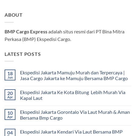
ABOUT
BMP Cargo Express
adalah situs resmi dari PT Bina Mitra
Perkasa (BMP) Ekspedisi Cargo.
LATEST POSTS
Ekspedisi Jakarta Mamuju Murah dan Terpercaya |
18
Jun
Jasa Cargo Jakarta ke Mamuju Bersama BMP Cargo
Tak
ada
Ekspedisi Jakarta Ke Kota Bitung Lebih Murah Via
20
komentar
pada
Apr
Kapal Laut
Ekspedisi
Jakarta
Tak
Mamuju
ada
Ekspedisi Jakarta Gorontalo Via Laut Murah & Aman
10
Murah
komentar
dan
pada
Apr
Bersama Bmp Cargo
Terpercaya
Ekspedisi
|
Jakarta
Tak
Jasa
Ke
ada
Ekspedisi Jakarta Kendari Via Laut Bersama BMP
04
Cargo
Kota
komentar
Jakarta
Bitung
pada