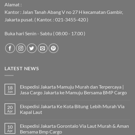
Alamat :
Kantor : Jalan Tanah Abang V no 27 H kecamatan Gambir,
Jakarta pusat. ( Kantor. : 021-3455-420 )
Buka hari Senin - Sabtu ( 08:00 - 17.00 )
LATEST NEWS
Ekspedisi Jakarta Mamuju Murah dan Terpercaya |
18
Jun
Jasa Cargo Jakarta ke Mamuju Bersama BMP Cargo
Tak
ada
Ekspedisi Jakarta Ke Kota Bitung Lebih Murah Via
20
komentar
pada
Apr
Kapal Laut
Ekspedisi
Jakarta
Tak
Mamuju
ada
Ekspedisi Jakarta Gorontalo Via Laut Murah & Aman
10
Murah
komentar
dan
pada
Apr
Bersama Bmp Cargo
Terpercaya
Ekspedisi