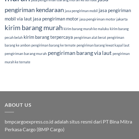
pengiriman kendaraan
jasa pengiriman
jasa pengiriman mobil
mobil via laut
jasa pengiriman motor
jasa pengiriman motor jakarta
kirim barang murah
kirim barang murah ke maluku
kirim barang
kirim barang terpercaya
pecah belah
pengiriman alat berat
pengiriman
barang ke ambon
pengiriman barang ke ternate
pengiriman barang lewat kapal laut
pengiriman barang via laut
pengiriman barang murah
pengiriman
murah ke ternate
ABOUT US
bmpcargoexpress.co.id adalah situs resmi dari PT Bina Mitra
Perkasa Cargo (BMP Cargo)