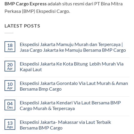
BMP Cargo Express
adalah situs resmi dari PT Bina Mitra
Perkasa (BMP) Ekspedisi Cargo.
LATEST POSTS
Ekspedisi Jakarta Mamuju Murah dan Terpercaya |
18
Jun
Jasa Cargo Jakarta ke Mamuju Bersama BMP Cargo
Tak
ada
Ekspedisi Jakarta Ke Kota Bitung Lebih Murah Via
20
komentar
pada
Apr
Kapal Laut
Ekspedisi
Jakarta
Tak
Mamuju
ada
Ekspedisi Jakarta Gorontalo Via Laut Murah & Aman
10
Murah
komentar
dan
pada
Apr
Bersama Bmp Cargo
Terpercaya
Ekspedisi
|
Jakarta
Tak
Jasa
Ke
ada
Ekspedisi Jakarta Kendari Via Laut Bersama BMP
04
Cargo
Kota
komentar
Jakarta
Bitung
pada
Des
Cargo Murah & Terpercaya
ke
Lebih
Ekspedisi
Mamuju
Murah
Jakarta
Tak
Bersama
Via
Gorontalo
ada
Ekspedisi Jakarta- Makassar via Laut Terbaik
13
BMP
Kapal
Via
komentar
Cargo
Laut
Laut
pada
Agu
Bersama BMP Cargo
Murah
Ekspedisi
&
Jakarta
Tak