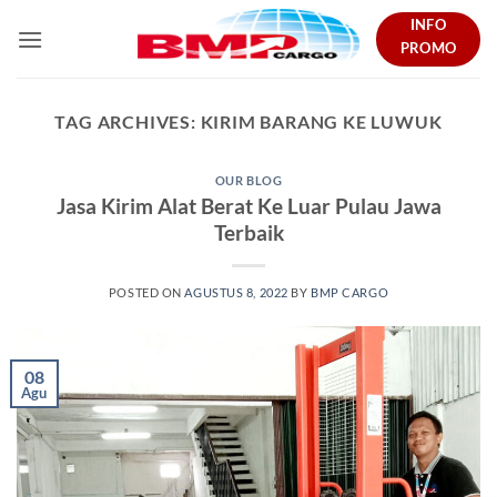
Skip
INFO
to
PROMO
content
TAG ARCHIVES:
KIRIM BARANG KE LUWUK
OUR BLOG
Jasa Kirim Alat Berat Ke Luar Pulau Jawa
Terbaik
POSTED ON
AGUSTUS 8, 2022
BY
BMP CARGO
08
Agu