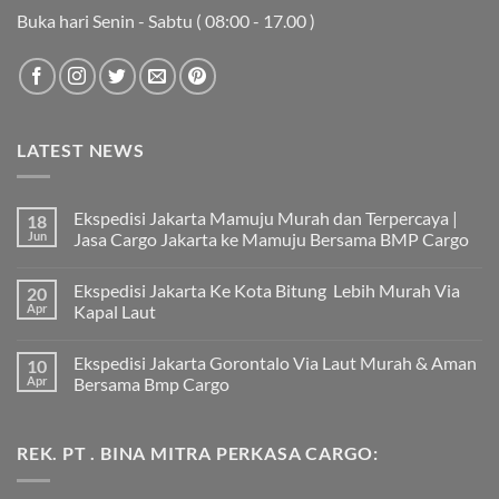
Buka hari Senin - Sabtu ( 08:00 - 17.00 )
LATEST NEWS
Ekspedisi Jakarta Mamuju Murah dan Terpercaya |
18
Jun
Jasa Cargo Jakarta ke Mamuju Bersama BMP Cargo
Tak
ada
Ekspedisi Jakarta Ke Kota Bitung Lebih Murah Via
20
komentar
pada
Apr
Kapal Laut
Ekspedisi
Jakarta
Tak
Mamuju
ada
Ekspedisi Jakarta Gorontalo Via Laut Murah & Aman
10
Murah
komentar
dan
pada
Apr
Bersama Bmp Cargo
Terpercaya
Ekspedisi
|
Jakarta
Tak
Jasa
Ke
ada
Cargo
Kota
komentar
REK. PT . BINA MITRA PERKASA CARGO:
Jakarta
Bitung
pada
ke
Lebih
Ekspedisi
Mamuju
Murah
Jakarta
Bersama
Via
Gorontalo