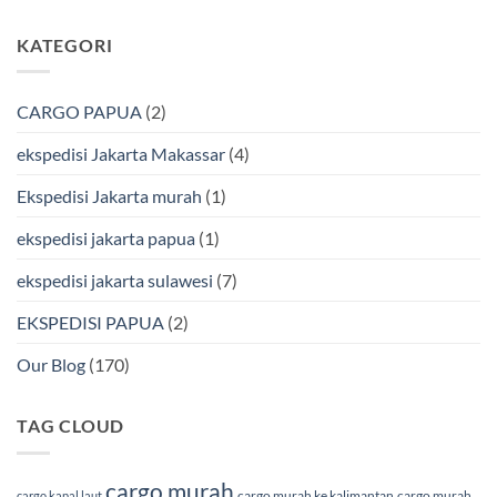
Aman
Kendari
ada
Bersama
Via
komentar
KATEGORI
Bmp
Laut
pada
Cargo
Bersama
Ekspedisi
BMP
Jakarta-
Cargo
Makassar
Murah
via
CARGO PAPUA
(2)
&
Laut
Terpercaya
Terbaik
Bersama
ekspedisi Jakarta Makassar
(4)
BMP
Cargo
Ekspedisi Jakarta murah
(1)
ekspedisi jakarta papua
(1)
ekspedisi jakarta sulawesi
(7)
EKSPEDISI PAPUA
(2)
Our Blog
(170)
TAG CLOUD
cargo murah
cargo murah ke kalimantan
cargo murah
cargo kapal laut