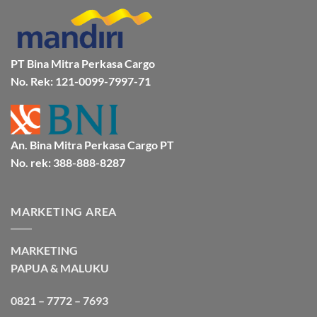
BMP
Kapal
Via
Cargo
Laut
Laut
Murah
&
Aman
Bersama
Bmp
PT Bina Mitra Perkasa Cargo
Cargo
No. Rek: 121-0099-7997-71
An. Bina Mitra Perkasa Cargo PT
No. rek: 388-888-8287
MARKETING AREA
MARKETING
PAPUA & MALUKU
0821 – 7772 – 7693