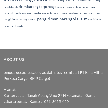
kirim barang murah ke maluku
kirim barang
kirim barang terpercaya
pecah belah
pengiriman alat berat
pengiriman
barang ke ambon
pengiriman barang ke ternate
pengiriman barang lewat kapal laut
pengiriman barang via laut
pengiriman barang murah
pengiriman
murah ke ternate
ABOUT US
bmpcargoexpress.co.id adalah situs resmi dari PT Bina Mitra
Perkasa Cargo (BMP Cargo)
Alamat :
Kantor : Jalan Tanah Abang V no 27 H kecamatan Gambir,
Jakarta pusat. ( Kantor. : 021-3455-420 )