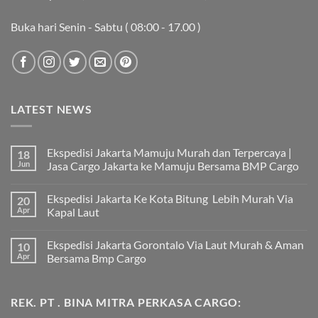
Buka hari Senin - Sabtu ( 08:00 - 17.00 )
LATEST NEWS
Ekspedisi Jakarta Mamuju Murah dan Terpercaya |
18
Jun
Jasa Cargo Jakarta ke Mamuju Bersama BMP Cargo
Tak
ada
Ekspedisi Jakarta Ke Kota Bitung Lebih Murah Via
20
komentar
pada
Apr
Kapal Laut
Ekspedisi
Jakarta
Tak
Mamuju
ada
Ekspedisi Jakarta Gorontalo Via Laut Murah & Aman
10
Murah
komentar
dan
pada
Apr
Bersama Bmp Cargo
Terpercaya
Ekspedisi
|
Jakarta
Tak
Jasa
Ke
ada
Cargo
Kota
komentar
REK. PT . BINA MITRA PERKASA CARGO:
Jakarta
Bitung
pada
ke
Lebih
Ekspedisi