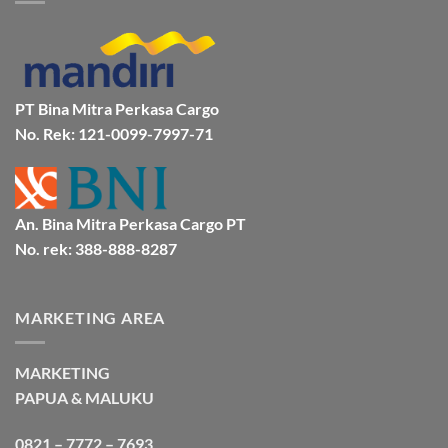
Mamuju
Murah
Jakarta
Bersama
Via
Gorontalo
BMP
Kapal
Via
Cargo
Laut
Laut
Murah
&
Aman
Bersama
Bmp
PT Bina Mitra Perkasa Cargo
Cargo
No. Rek: 121-0099-7997-71
An. Bina Mitra Perkasa Cargo PT
No. rek: 388-888-8287
MARKETING AREA
MARKETING
PAPUA & MALUKU
0821 – 7772 – 7693