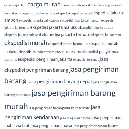
cargo murah
cargo murah ke kalimantan
cargo murah
cargo kapal laut
ekspedisi jakarta
ke maluku
cargo murah ke ternate
ekspedisi cepat ternate
ambon
ekspedisi jakarta balikpapan
ekspedisi jakarta kalimantan
ekspedisi
ekspedisi jakarta maluku
ekspedisi jakarta papua
jakarta ke ternate
ekspedisi jakarta ternate
ekspedisi jakarta sulawesi
ekspedisi kalimantan
ekspedisi murah
ekspedisi murah
ekspedisi murah ke maluku
maluku
ekspedisi pengiriman
ekspedisi murah ternate
EKSPEDISI PAPUA
jasa
ekspedisi pengiriman jakarta
barang
ekspedisi tercepat
jasa pengiriman
ekspedisi pengiriman barang
barang
jasa pengiriman barang cepat
jasa pengiriman
jasa pengiriman barang
barang ke ternate
murah
jasa
jasa pengiriman barang murah ke ternate
pengiriman kendaraan
jasa pengiriman
jasa pengiriman mobil
mobil via laut
jasa pengiriman motor
jasa pengiriman motor jakarta