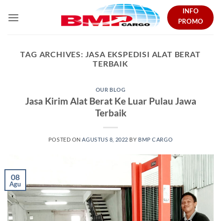
Skip
INFO
to
PROMO
content
TAG ARCHIVES:
JASA EKSPEDISI ALAT BERAT
TERBAIK
OUR BLOG
Jasa Kirim Alat Berat Ke Luar Pulau Jawa
Terbaik
POSTED ON
AGUSTUS 8, 2022
BY
BMP CARGO
08
Agu