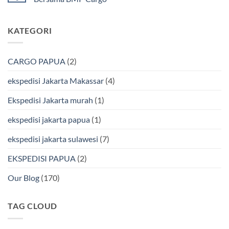
Murah
Ekspedisi
&
Jakarta
Tak
Aman
Kendari
ada
Bersama
Via
komentar
KATEGORI
Bmp
Laut
pada
Cargo
Bersama
Ekspedisi
BMP
Jakarta-
Cargo
Makassar
Murah
via
CARGO PAPUA
(2)
&
Laut
Terpercaya
Terbaik
Bersama
ekspedisi Jakarta Makassar
(4)
BMP
Cargo
Ekspedisi Jakarta murah
(1)
ekspedisi jakarta papua
(1)
ekspedisi jakarta sulawesi
(7)
EKSPEDISI PAPUA
(2)
Our Blog
(170)
TAG CLOUD