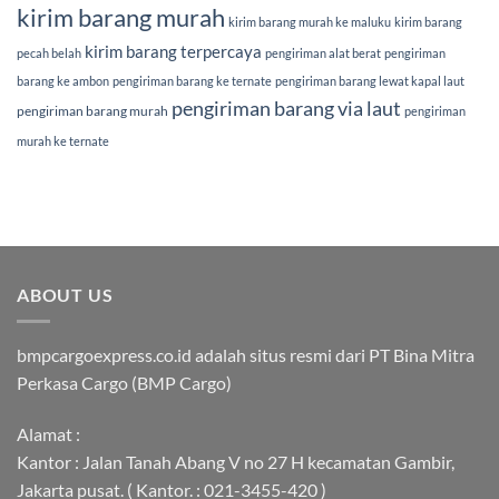
kirim barang murah
kirim barang murah ke maluku
kirim barang
kirim barang terpercaya
pecah belah
pengiriman alat berat
pengiriman
barang ke ambon
pengiriman barang ke ternate
pengiriman barang lewat kapal laut
pengiriman barang via laut
pengiriman barang murah
pengiriman
murah ke ternate
ABOUT US
bmpcargoexpress.co.id adalah situs resmi dari PT Bina Mitra
Perkasa Cargo (BMP Cargo)
Alamat :
Kantor : Jalan Tanah Abang V no 27 H kecamatan Gambir,
Jakarta pusat. ( Kantor. : 021-3455-420 )