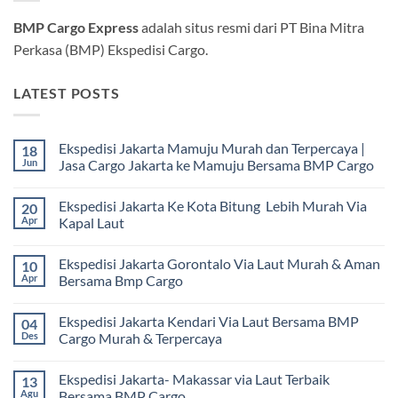
BMP Cargo Express
adalah situs resmi dari PT Bina Mitra
Perkasa (BMP) Ekspedisi Cargo.
LATEST POSTS
Ekspedisi Jakarta Mamuju Murah dan Terpercaya |
18
Jun
Jasa Cargo Jakarta ke Mamuju Bersama BMP Cargo
Tak
ada
Ekspedisi Jakarta Ke Kota Bitung Lebih Murah Via
20
komentar
pada
Apr
Kapal Laut
Ekspedisi
Jakarta
Tak
Mamuju
ada
Ekspedisi Jakarta Gorontalo Via Laut Murah & Aman
10
Murah
komentar
dan
pada
Apr
Bersama Bmp Cargo
Terpercaya
Ekspedisi
|
Jakarta
Tak
Jasa
Ke
ada
Ekspedisi Jakarta Kendari Via Laut Bersama BMP
04
Cargo
Kota
komentar
Jakarta
Bitung
pada
Des
Cargo Murah & Terpercaya
ke
Lebih
Ekspedisi
Mamuju
Murah
Jakarta
Tak
Bersama
Via
Gorontalo
ada
Ekspedisi Jakarta- Makassar via Laut Terbaik
13
BMP
Kapal
Via
komentar
Cargo
Laut
Laut
pada
Agu
Bersama BMP Cargo