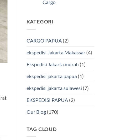
Kendari
Cargo
Cargo
Via
Laut
Tak
Bersama
ada
BMP
komentar
KATEGORI
pada
Cargo
Ekspedisi
Murah
Jakarta-
&
Makassar
Terpercaya
via
CARGO PAPUA
(2)
Laut
Terbaik
Bersama
ekspedisi Jakarta Makassar
(4)
BMP
Cargo
Ekspedisi Jakarta murah
(1)
ekspedisi jakarta papua
(1)
ekspedisi jakarta sulawesi
(7)
rat
EKSPEDISI PAPUA
(2)
Our Blog
(170)
TAG CLOUD