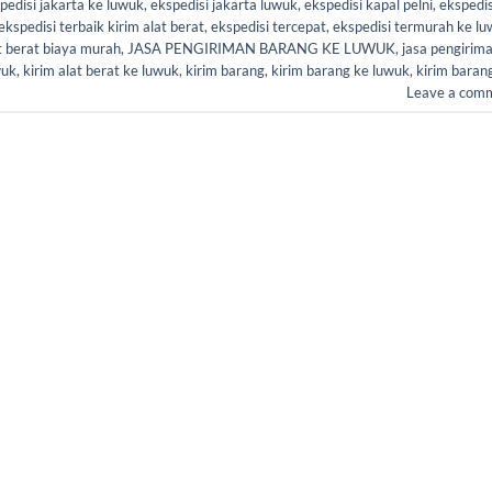
pedisi jakarta ke luwuk
,
ekspedisi jakarta luwuk
,
ekspedisi kapal pelni
,
ekspedis
ekspedisi terbaik kirim alat berat
,
ekspedisi tercepat
,
ekspedisi termurah ke l
t berat biaya murah
,
JASA PENGIRIMAN BARANG KE LUWUK
,
jasa pengirim
wuk
,
kirim alat berat ke luwuk
,
kirim barang
,
kirim barang ke luwuk
,
kirim baran
Leave a com