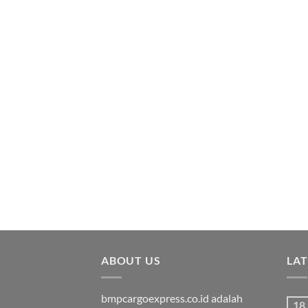
ABOUT US
LA
bmpcargoexpress.co.id adalah
18