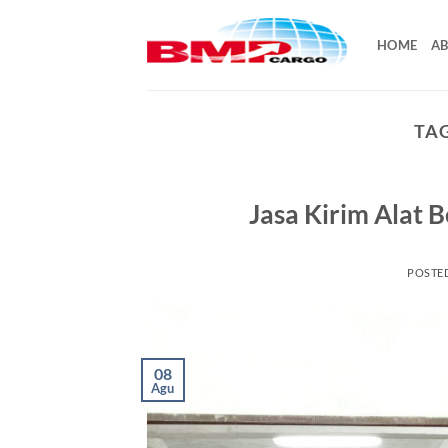
Skip
to
HOME
AB
content
TA
Jasa Kirim Alat 
POSTE
08
Agu