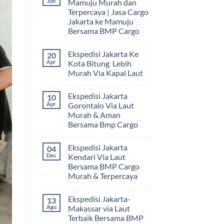
Jun
Mamuju Murah dan
Terpercaya | Jasa Cargo
Jakarta ke Mamuju
Bersama BMP Cargo
Tak
ada
Ekspedisi Jakarta Ke
20
komentar
pada
Apr
Kota Bitung Lebih
Ekspedisi
Murah Via Kapal Laut
Jakarta
Mamuju
Tak
Murah
ada
dan
Ekspedisi Jakarta
10
komentar
Terpercaya
pada
Apr
Gorontalo Via Laut
|
Ekspedisi
Jasa
Murah & Aman
Jakarta
Cargo
Ke
Bersama Bmp Cargo
Jakarta
Kota
ke
Bitung
Tak
Mamuju
Lebih
ada
Bersama
Ekspedisi Jakarta
04
Murah
komentar
BMP
pada
Via
Des
Kendari Via Laut
Cargo
Ekspedisi
Kapal
Bersama BMP Cargo
Jakarta
Laut
Gorontalo
Murah & Terpercaya
Via
Laut
Tak
Murah
ada
Ekspedisi Jakarta-
13
&
komentar
pada
Aman
Agu
Makassar via Laut
Ekspedisi
Bersama
Terbaik Bersama BMP
Jakarta
Bmp