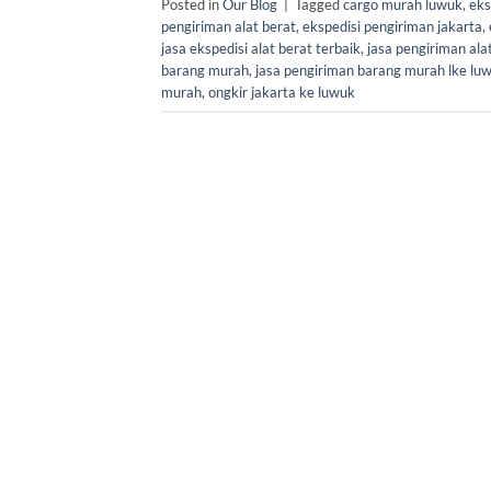
Posted in
Our Blog
|
Tagged
cargo murah luwuk
,
eks
pengiriman alat berat
,
ekspedisi pengiriman jakarta
,
jasa ekspedisi alat berat terbaik
,
jasa pengiriman ala
barang murah
,
jasa pengiriman barang murah lke lu
murah
,
ongkir jakarta ke luwuk