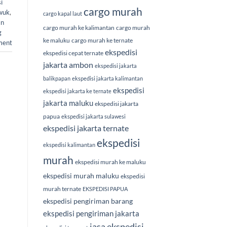
i
cargo murah
uwuk
,
cargo kapal laut
an
cargo murah ke kalimantan
cargo murah
g
ke maluku
cargo murah ke ternate
ment
ekspedisi
ekspedisi cepat ternate
jakarta ambon
ekspedisi jakarta
balikpapan
ekspedisi jakarta kalimantan
ekspedisi
ekspedisi jakarta ke ternate
jakarta maluku
ekspedisi jakarta
papua
ekspedisi jakarta sulawesi
ekspedisi jakarta ternate
ekspedisi
ekspedisi kalimantan
murah
ekspedisi murah ke maluku
ekspedisi murah maluku
ekspedisi
murah ternate
EKSPEDISI PAPUA
ekspedisi pengiriman barang
ekspedisi pengiriman jakarta
jasa ekspedisi